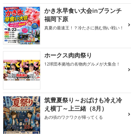
かき氷早食い大会inブランチ
福岡下原
真夏の最速王！？冷たさに挑む熱い戦い！
ホークス肉肉祭り
12球団本拠地の名物肉グルメが大集合！
筑豊夏祭り～おばけも冷え冷
え横丁～上三緒（8月）
あの頃のワクワクが帰ってくる