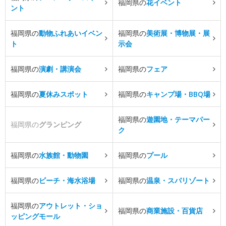
福岡県の
花イベント
ント
福岡県の
動物ふれあいイベン
福岡県の
美術展・博物展・展
ト
示会
福岡県の
演劇・講演会
福岡県の
フェア
福岡県の
夏休みスポット
福岡県の
キャンプ場・BBQ場
福岡県の
遊園地・テーマパー
福岡県の
グランピング
ク
福岡県の
水族館・動物園
福岡県の
プール
福岡県の
ビーチ・海水浴場
福岡県の
温泉・スパリゾート
福岡県の
アウトレット・ショ
福岡県の
商業施設・百貨店
ッピングモール