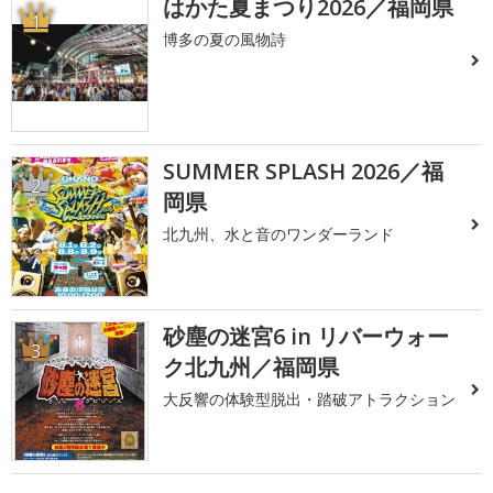
はかた夏まつり2026／福岡県
1
博多の夏の風物詩
SUMMER SPLASH 2026／福
2
岡県
北九州、水と音のワンダーランド
砂塵の迷宮6 in リバーウォー
3
ク北九州／福岡県
大反響の体験型脱出・踏破アトラクション