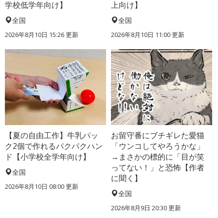
学校低学年向け】
上向け】
全国
全国
2026年8月10日 15:26
更新
2026年8月10日 11:00
更新
【夏の自由工作】牛乳パッ
お留守番にブチギレた愛猫
ク2個で作れるパクパクハン
「ウンコしてやろうかな」
ド【小学校全学年向け】
→まさかの標的に「目が笑
ってない！」と恐怖【作者
全国
に聞く】
2026年8月10日 08:00
更新
全国
2026年8月9日 20:30
更新