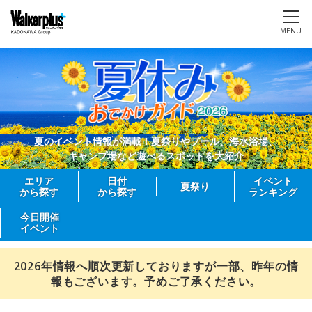
MENU
夏のイベント情報が満載！夏祭りやプール、海水浴場、
キャンプ場など遊べるスポットを大紹介
エリア
日付
イベント
夏祭り
から探す
から探す
ランキング
今日開催
イベント
2026年情報へ順次更新しておりますが一部、昨年の情
報もございます。予めご了承ください。