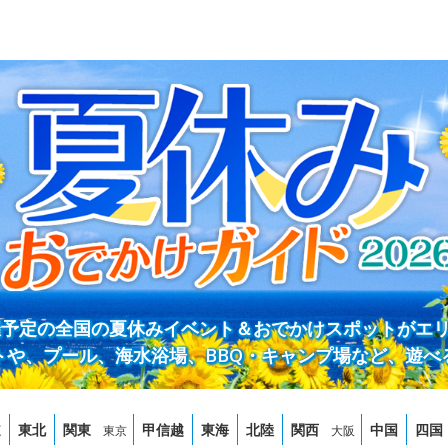
開催予定の全国の夏休みイベント＆おでかけスポットがエ
トや、プール、海水浴場、BBQ・キャンプ場など、遊べ
道
東北
関東
甲信越
東海
北陸
関西
中国
四国
東京
大阪