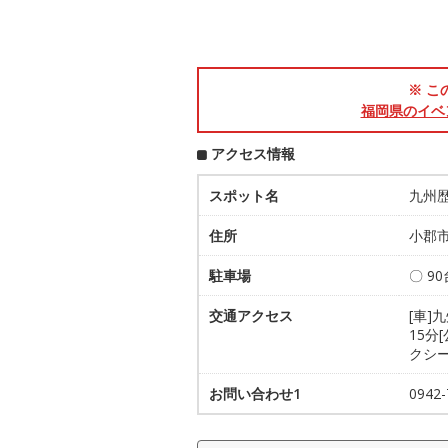
※ こ
福岡県のイベ
アクセス情報
スポット名
九州
住所
小郡市
駐車場
〇 9
交通アクセス
[車]
15分
クシー
お問い合わせ1
0942