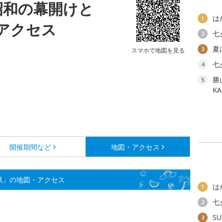
昭和の幕開けと
は
1
アクセス
七
2
夏
3
スマホで地図を見る
七
4
勝
5
K
開催期間など
地図・アクセス
県」の地図・アクセス
は
1
七
2
SU
3