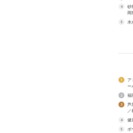
砂
4
岡
水
5
ア
1
ー
福
2
芦
3
／
健
4
ボ
5