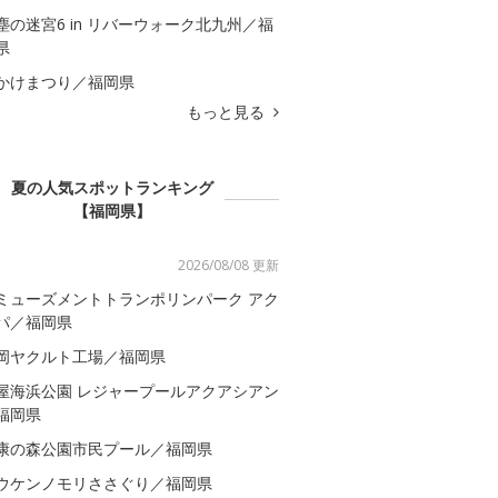
塵の迷宮6 in リバーウォーク北九州／福
県
かけまつり／福岡県
もっと見る
夏の人気スポットランキング
【福岡県】
2026/08/08 更新
ミューズメントトランポリンパーク アク
パ／福岡県
岡ヤクルト工場／福岡県
屋海浜公園 レジャープールアクアシアン
福岡県
康の森公園市民プール／福岡県
ウケンノモリささぐり／福岡県