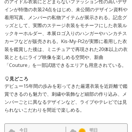
のアイドル衣装にとどまらないファッション性の高いデザ
インが特徴の衣装24点をはじめ、未公開のデザイン資料や
着用写真、メンバーの私物アイテムが展示される。記念グ
ッズとして、実際のステージ衣装をモチーフにした衣装ル
ックキーホルダー、本展ロゴ入りのハンガーやハンカチス
カーフなどが販売される。Kis-My-Ft2が実際に着用した衣
装を鑑賞した後は、ミニチュアで再現された20体以上の衣
装とともにライブ映像を楽しめる空間や、新曲
「Couture」を一部試聴できるエリアも用意されている。
見どころ
デビュー15年間の歩みを彩ってきた厳選衣装を近距離で鑑
賞できるのも魅力で、刺繍や装飾など細部の作り込み、メ
ンバーごとに異なるデザインなど、ライブやテレビでは見
られないこだわりを間近で楽しめる。
今日
明日