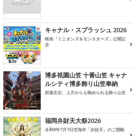
キャナル・スプラッシュ 2026
映画『ミニオンズ＆モンスターズ』公開記
念
博多祇園山笠 十番山笠 キャナ
ルシティ博多飾り山笠奉納
前後左右、上方からも眺められる飾り山笠
福岡弁財天大祭2026
令和8年7月7日空海作「弁財天」のご開帳