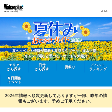
MENU
夏のイベント情報が満載！夏祭りやプール、海水浴場、
キャンプ場など遊べるスポットを大紹介
エリア
日付
イベント
夏祭り
から探す
から探す
ランキング
今日開催
イベント
2026年情報へ順次更新しておりますが一部、昨年の情
報もございます。予めご了承ください。