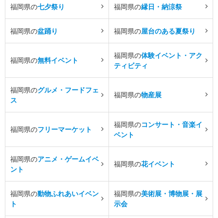
福岡県の
七夕祭り
福岡県の
縁日・納涼祭
福岡県の
盆踊り
福岡県の
屋台のある夏祭り
福岡県の
体験イベント・アク
福岡県の
無料イベント
ティビティ
福岡県の
グルメ・フードフェ
福岡県の
物産展
ス
福岡県の
コンサート・音楽イ
福岡県の
フリーマーケット
ベント
福岡県の
アニメ・ゲームイベ
福岡県の
花イベント
ント
福岡県の
動物ふれあいイベン
福岡県の
美術展・博物展・展
ト
示会