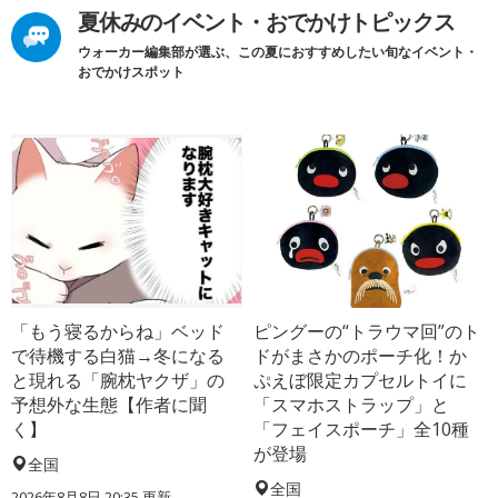
夏休みのイベント・おでかけトピックス
ウォーカー編集部が選ぶ、この夏におすすめしたい旬なイベント・
おでかけスポット
「もう寝るからね」ベッド
ピングーの“トラウマ回”のト
で待機する白猫→冬になる
ドがまさかのポーチ化！か
と現れる「腕枕ヤクザ」の
ぷえぼ限定カプセルトイに
予想外な生態【作者に聞
「スマホストラップ」と
く】
「フェイスポーチ」全10種
が登場
全国
全国
2026年8月8日 20:35
更新