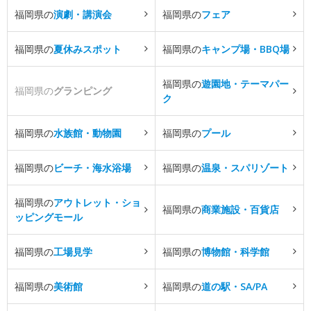
福岡県の
演劇・講演会
福岡県の
フェア
福岡県の
夏休みスポット
福岡県の
キャンプ場・BBQ場
福岡県の
遊園地・テーマパー
福岡県の
グランピング
ク
福岡県の
水族館・動物園
福岡県の
プール
福岡県の
ビーチ・海水浴場
福岡県の
温泉・スパリゾート
福岡県の
アウトレット・ショ
福岡県の
商業施設・百貨店
ッピングモール
福岡県の
工場見学
福岡県の
博物館・科学館
福岡県の
美術館
福岡県の
道の駅・SA/PA