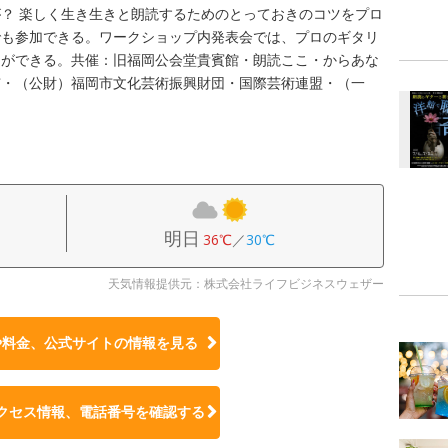
？ 楽しく生き生きと朗読するためのとっておきのコツをプロ
でも参加できる。ワークショップ内発表会では、プロのギタリ
とができる。共催：旧福岡公会堂貴賓館・朗読ここ・からあな
市・（公財）福岡市文化芸術振興財団・国際芸術連盟・（一
明日
36℃
／
30℃
天気情報提供元：株式会社ライフビジネスウェザー
や料金、公式サイトの
情報を見る
クセス情報、電話番号を確認する