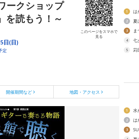
ワークショップ
は
1
』を読もう！～
夏
2
ま
3
このページをスマホで
見る
七
4
5日(日)
苅
予定
5
開催期間など
地図・アクセス
水
1
は
2
SU
3