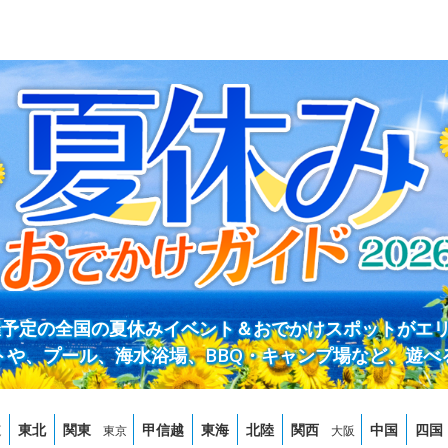
開催予定の全国の夏休みイベント＆おでかけスポットがエ
トや、プール、海水浴場、BBQ・キャンプ場など、遊べ
道
東北
関東
甲信越
東海
北陸
関西
中国
四国
東京
大阪