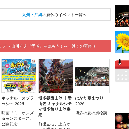
九州・沖縄
の夏休みイベント一覧へ
ップ ～山川方夫『予感』を読もう！～」近くの夏祭り
キャナル・スプラ
博多祇園山笠 十番
はかた夏まつり
ッシュ 2026
山笠 キャナルシテ
2026
ィ博多飾り山笠奉
映画『ミニオンズ
博多の夏の風物詩
納
＆モンスターズ』
公開記念
前後左右、上方か