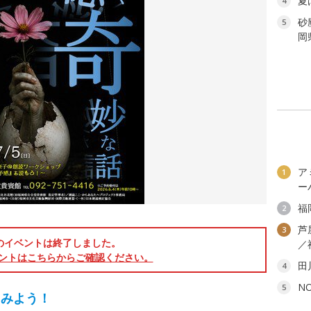
夏
4
砂
5
岡
ア
1
ー
福
2
芦
3
のイベントは終了しました。
／
ントはこちらからご確認ください。
田
4
N
5
てみよう！