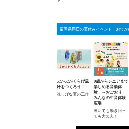
ト
福岡県周辺の夏休みイベント・おでか
ぷかぷかくらげ風
0歳からシニアまで
鈴をつくろう！
楽しめる音楽体
験 ～おごおり・
涼しげな夏の工作
みんなの生音体験
広場
泣いても動き回っ
ても大丈夫！