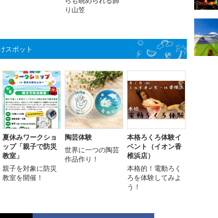
らも眺められる飾
り山笠
けスポット
夏休みワークショ
陶芸体験
本格ろくろ体験イ
ップ「親子で防災
ベント（イオン香
世界に一つの陶芸
教室」
椎浜店）
作品作り！
親子を対象に防災
本格的！電動ろく
教室を開催！
ろを体験してみよ
う！