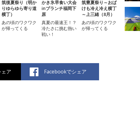
筑後夏祭り（明か
かき氷早食い大会
筑豊夏祭り～おば
りゆらゆら寄り道
inブランチ福岡下
けも冷え冷え横丁
横丁）
原
～上三緒（8月）
あの頃のワクワク
真夏の最速王！？
あの頃のワクワク
が帰ってくる
冷たさに挑む熱い
が帰ってくる
戦い！
でシェア
Facebookでシェア