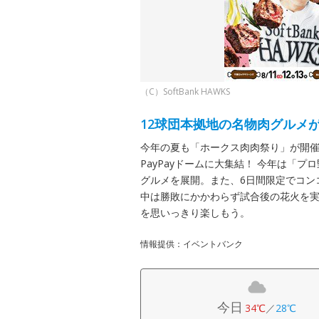
（C）SoftBank HAWKS
12球団本拠地の名物肉グルメ
今年の夏も「ホークス肉肉祭り」が開催
PayPayドームに大集結！ 今年は「
グルメを展開。また、6日間限定でコンコ
中は勝敗にかかわらず試合後の花火を実
を思いっきり楽しもう。
情報提供：イベントバンク
今日
34℃
／
28℃