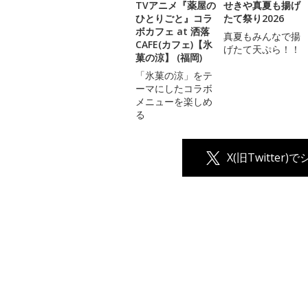
TVアニメ『薬屋の
せきや真夏も揚げ
ひとりごと』コラ
たて祭り2026
ボカフェ at 洒落
真夏もみんなで揚
CAFE(カフェ)【氷
げたて天ぷら！！
菓の涼】 (福岡)
「氷菓の涼」をテ
ーマにしたコラボ
メニューを楽しめ
る
X(旧Twitter)