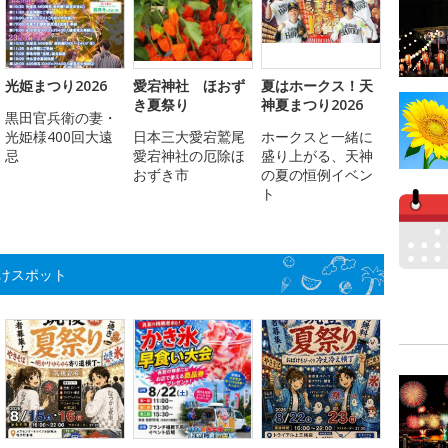
光姫まつり2026
愛宕神社 ほおず
夏はホークス！天
き夏祭り
神夏まつり2026
黒田官兵衛の妻・
光姫様400回大遠
日本三大愛宕鷲尾
ホークスと一緒に
忌
愛宕神社の厄除ほ
盛り上がる、天神
おずき市
の夏の恒例イベン
ト
けスポット