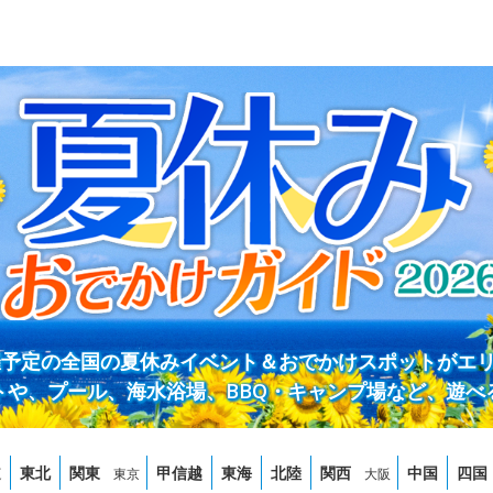
開催予定の全国の夏休みイベント＆おでかけスポットがエ
トや、プール、海水浴場、BBQ・キャンプ場など、遊べ
道
東北
関東
甲信越
東海
北陸
関西
中国
四国
東京
大阪