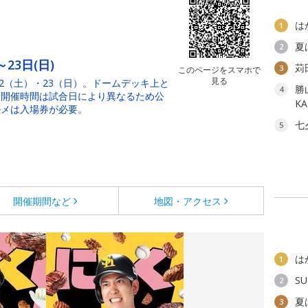
は
1
夏
2
～23日(日)
苅
3
このページをスマホで
見る
22（土）・23（日）。ドームデッキ上と
勝
4
。開催時間は試合日により異なるため公
K
ルメは入場券が必要。
七
5
開催期間など
地図・アクセス
は
1
SU
2
夏
3