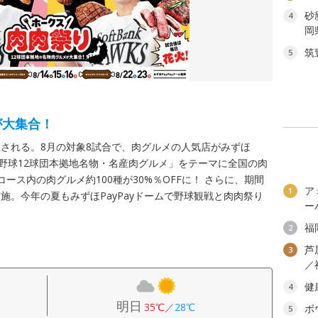
砂
4
岡
筑
5
が大集合！
される。8月の対象8試合で、肉グルメの人気店がみずほ
プロ野球12球団本拠地名物・名産肉グルメ」をテーマに全国の肉
ース内の肉グルメ約100種が30%％OFFに！ さらに、期間
ア
1
施。今年の夏もみずほPayPayドームで野球観戦と肉肉祭り
ー
福
2
芦
3
／
健
4
明日
35℃
／
28℃
ボ
5