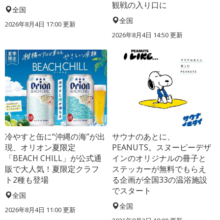
観戦の入り口に
全国
全国
2026年8月4日 17:00
更新
2026年8月4日 14:50
更新
冷やすと缶に“沖縄の海”が出
サウナのあとに、
現、オリオン夏限定
PEANUTS。スヌーピーデザ
「BEACH CHILL」が公式通
インのオリジナルの冊子と
販で大人気！夏限定クラフ
ステッカーが無料でもらえ
ト2種も登場
る企画が全国33の温浴施設
でスタート
全国
全国
2026年8月4日 11:00
更新