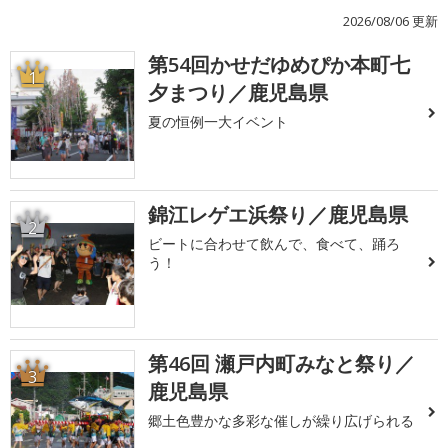
2026/08/06 更新
第54回かせだゆめぴか本町七
1
夕まつり／鹿児島県
夏の恒例一大イベント
錦江レゲエ浜祭り／鹿児島県
2
ビートに合わせて飲んで、食べて、踊ろ
う！
第46回 瀬戸内町みなと祭り／
3
鹿児島県
郷土色豊かな多彩な催しが繰り広げられる