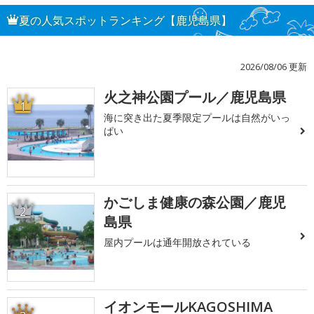
夏の人気スポットランキング【鹿児島県】
2026/08/06 更新
火之神公園プール／鹿児島県
1
海に突き出た夏季限定プールは自然がいっ
ぱい
かごしま健康の森公園／鹿児
2
島県
屋内プールは通年開放されている
イオンモールKAGOSHIMA