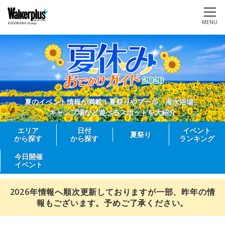
MENU
夏のイベント情報が満載！夏祭りやプール、海水浴場、
キャンプ場など遊べるスポットを大紹介
エリア
日付
イベント
夏祭り
から探す
から探す
ランキング
今日開催
イベント
2026年情報へ順次更新しておりますが一部、昨年の情
報もございます。予めご了承ください。