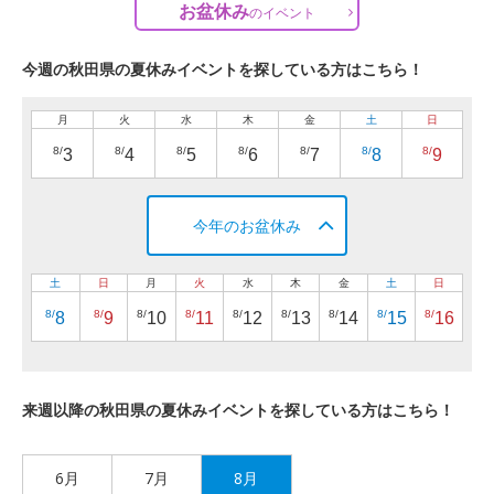
お盆休み
の
イベント
今週の秋田県の夏休みイベントを探している方はこちら！
月
火
水
木
金
土
日
8/
8/
8/
8/
8/
8/
8/
3
4
5
6
7
8
9
今年のお盆休み
土
日
月
火
水
木
金
土
日
8/
8/
8/
8/
8/
8/
8/
8/
8/
8
9
10
11
12
13
14
15
16
来週以降の秋田県の夏休みイベントを探している方はこちら！
6月
7月
8月