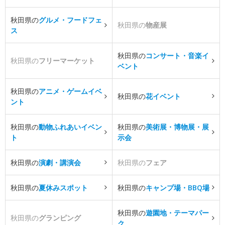
秋田県の
グルメ・フードフェ
秋田県の
物産展
ス
秋田県の
コンサート・音楽イ
秋田県の
フリーマーケット
ベント
秋田県の
アニメ・ゲームイベ
秋田県の
花イベント
ント
秋田県の
動物ふれあいイベン
秋田県の
美術展・博物展・展
ト
示会
秋田県の
演劇・講演会
秋田県の
フェア
秋田県の
夏休みスポット
秋田県の
キャンプ場・BBQ場
秋田県の
遊園地・テーマパー
秋田県の
グランピング
ク