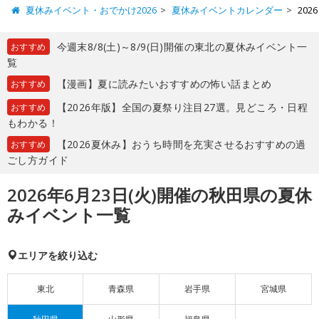
夏休みイベント・おでかけ2026
夏休みイベントカレンダー
20
今週末8/8(土)～8/9(日)開催の東北の夏休みイベント一
おすすめ
覧
【漫画】夏に読みたいおすすめの怖い話まとめ
おすすめ
【2026年版】全国の夏祭り注目27選。見どころ・日程
おすすめ
もわかる！
【2026夏休み】おうち時間を充実させるおすすめの過
おすすめ
ごし方ガイド
2026年6月23日(火)開催の秋田県の夏休
みイベント一覧
エリアを絞り込む
東北
青森県
岩手県
宮城県