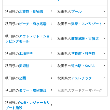
秋田県の
水族館・動物園
秋田県の
プール
秋田県の
ビーチ・海水浴場
秋田県の
温泉・スパリゾート
秋田県の
アウトレット・ショ
秋田県の
商業施設・百貨店
ッピングモール
秋田県の
工場見学
秋田県の
博物館・科学館
秋田県の
美術館
秋田県の
道の駅・SA/PA
秋田県の
公園
秋田県の
アスレチック
秋田県の
タワー・展望施設
秋田県の
フードテーマパーク
秋田県の
牧場・レジャー＆リ
ゾート施設