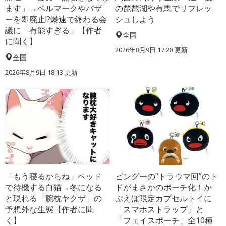
ます」→ベルマークやバザ
の琵琶湖や有馬でリフレッ
ーを即廃止!?爆速で終わる会
シュしよう
議に「有能すぎる」【作者
全国
に聞く】
2026年8月9日 17:28
更新
全国
2026年8月9日 18:13
更新
「もう寝るからね」ベッド
ピングーの“トラウマ回”のト
で待機する白猫→冬になる
ドがまさかのポーチ化！か
と現れる「腕枕ヤクザ」の
ぷえぼ限定カプセルトイに
予想外な生態【作者に聞
「スマホストラップ」と
く】
「フェイスポーチ」全10種