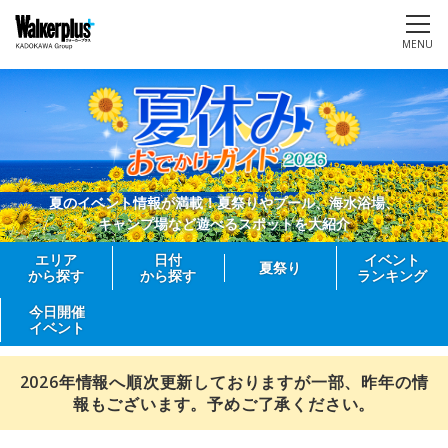
MENU
夏のイベント情報が満載！夏祭りやプール、海水浴場、
キャンプ場など遊べるスポットを大紹介
エリア
日付
イベント
夏祭り
から探す
から探す
ランキング
今日開催
イベント
2026年情報へ順次更新しておりますが一部、昨年の情
報もございます。予めご了承ください。