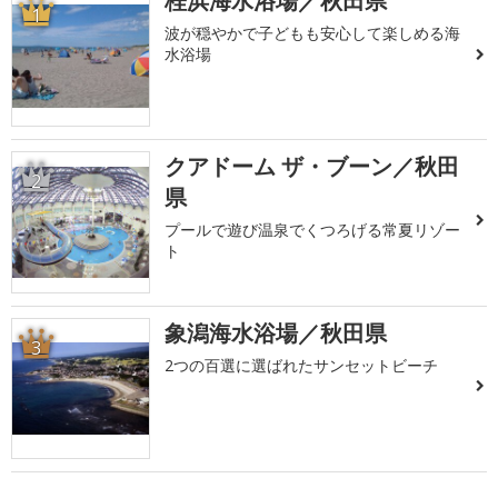
桂浜海水浴場／秋田県
1
波が穏やかで子どもも安心して楽しめる海
水浴場
クアドーム ザ・ブーン／秋田
2
県
プールで遊び温泉でくつろげる常夏リゾー
ト
象潟海水浴場／秋田県
3
2つの百選に選ばれたサンセットビーチ