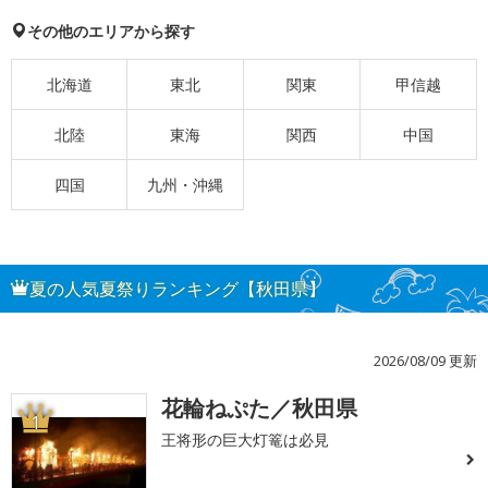
その他のエリアから探す
北海道
東北
関東
甲信越
北陸
東海
関西
中国
四国
九州・沖縄
夏の人気夏祭りランキング【秋田県】
2026/08/09 更新
花輪ねぷた／秋田県
1
王将形の巨大灯篭は必見