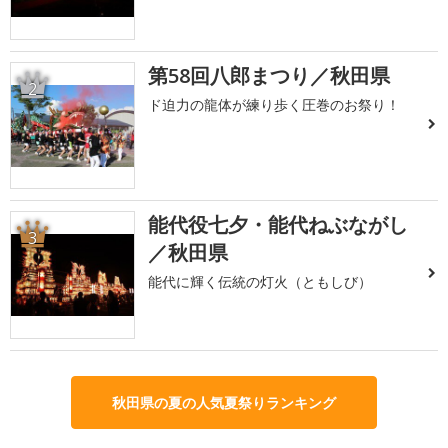
第58回八郎まつり／秋田県
2
ド迫力の龍体が練り歩く圧巻のお祭り！
能代役七夕・能代ねぶながし
3
／秋田県
能代に輝く伝統の灯火（ともしび）
秋田県の夏の人気夏祭りランキング