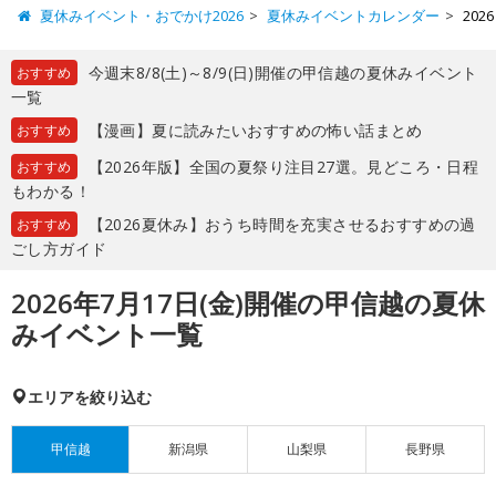
夏休みイベント・おでかけ2026
夏休みイベントカレンダー
20
今週末8/8(土)～8/9(日)開催の甲信越の夏休みイベント
おすすめ
一覧
【漫画】夏に読みたいおすすめの怖い話まとめ
おすすめ
【2026年版】全国の夏祭り注目27選。見どころ・日程
おすすめ
もわかる！
【2026夏休み】おうち時間を充実させるおすすめの過
おすすめ
ごし方ガイド
2026年7月17日(金)開催の甲信越の夏休
みイベント一覧
エリアを絞り込む
甲信越
新潟県
山梨県
長野県