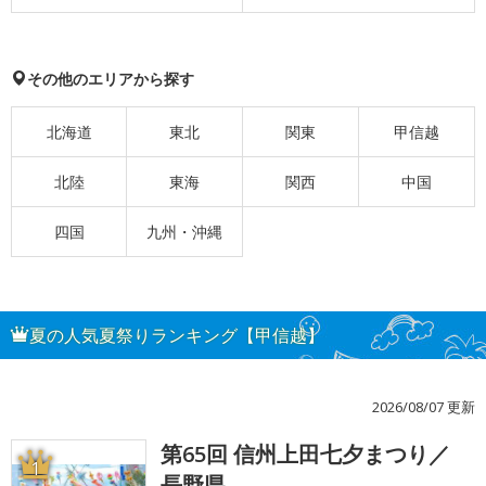
その他のエリアから探す
北海道
東北
関東
甲信越
北陸
東海
関西
中国
四国
九州・沖縄
夏の人気夏祭りランキング【甲信越】
2026/08/07 更新
第65回 信州上田七夕まつり／
1
長野県