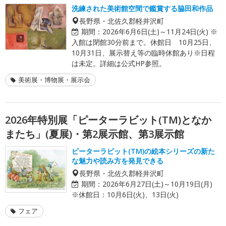
洗練された美術館空間で鑑賞する脇田和作品
長野県・北佐久郡軽井沢町
期間：
2026年6月6日(土)～11月24日(火) ※
入館は閉館30分前まで。休館日 10月25日、
10月31日、展示替え等の臨時休館あり※日程
は未定。詳細は公式HP参照。
美術展・博物展・展示会
2026年特別展「ピーターラビット(TM)となか
またち」(夏展)・第2展示館、第3展示館
ピーターラビット(TM)の絵本シリーズの新た
な魅力や読み方を発見できる
長野県・北佐久郡軽井沢町
期間：
2026年6月27日(土)～10月19日(月)
※休館日：10月6日(火)、13日(火)
フェア