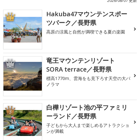
2026/08/07 更新
Hakuba47マウンテンスポー
1
ツパーク／長野県
高原の涼風と自然が満喫できる夏の楽園
竜王マウンテンリゾート
2
SORA terrace／長野県
標高1770m、雲海をも見下ろす天空の大パ
ノラマ
白樺リゾート池の平ファミリ
3
ーランド／長野県
子どもから大人まで楽しめるアトラクショ
ンが満載