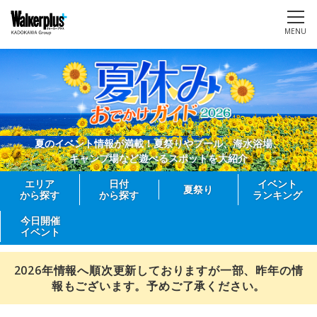
MENU
夏のイベント情報が満載！夏祭りやプール、海水浴場、
キャンプ場など遊べるスポットを大紹介
エリア
日付
イベント
夏祭り
から探す
から探す
ランキング
今日開催
イベント
2026年情報へ順次更新しておりますが一部、昨年の情
報もございます。予めご了承ください。