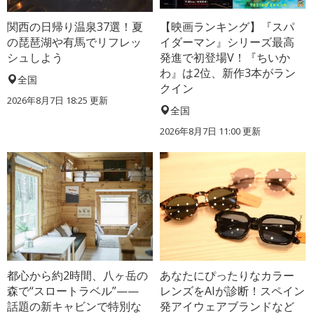
関西の日帰り温泉37選！夏
【映画ランキング】『スパ
の琵琶湖や有馬でリフレッ
イダーマン』シリーズ最高
シュしよう
発進で初登場V！『ちいか
わ』は2位、新作3本がラン
全国
クイン
2026年8月7日 18:25
更新
全国
2026年8月7日 11:00
更新
都心から約2時間、八ヶ岳の
あなたにぴったりなカラー
森で“スロートラベル”——
レンズをAIが診断！スペイン
話題の新キャビンで特別な
発アイウェアブランドなど