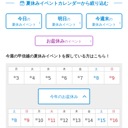
夏休みイベントカレンダーから絞り込む
今日
明日
今週末
の
の
の
夏休みイベント
夏休みイベント
夏休みイベント
お盆休み
の
イベント
今週の甲信越の夏休みイベントを探している方はこちら！
月
火
水
木
金
土
日
8/
8/
8/
8/
8/
8/
8/
3
4
5
6
7
8
9
今年のお盆休み
土
日
月
火
水
木
金
土
日
8/
8/
8/
8/
8/
8/
8/
8/
8/
8
9
10
11
12
13
14
15
16