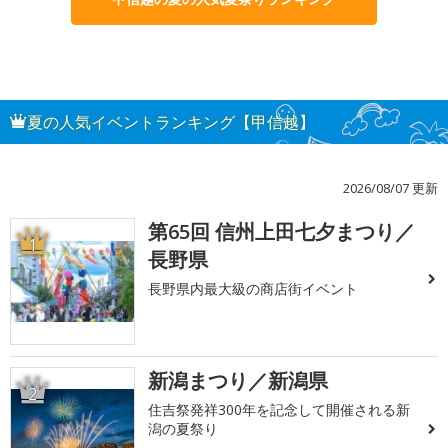
夏の人気イベントランキング【甲信越】
2026/08/07 更新
第65回 信州上田七夕まつり／
1
長野県
長野県内最大級の商店街イベント
新潟まつり／新潟県
2
住吉祭発祥300年を記念して開催される新
潟の夏祭り