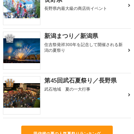
長野県内最大級の商店街イベント
新潟まつり／新潟県
2
住吉祭発祥300年を記念して開催される新
潟の夏祭り
第45回武石夏祭り／長野県
3
武石地域 夏の一大行事
甲信越の夏の人気夏祭りランキング