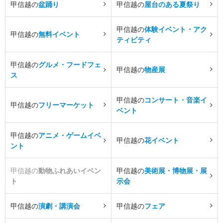
甲信越の
盆踊り
甲信越の
屋台のある夏祭り
甲信越の
体験イベント・アク
甲信越の
無料イベント
ティビティ
甲信越の
グルメ・フードフェ
甲信越の
物産展
ス
甲信越の
コンサート・音楽イ
甲信越の
フリーマーケット
ベント
甲信越の
アニメ・ゲームイベ
甲信越の
花イベント
ント
甲信越の
動物ふれあいイベン
甲信越の
美術展・博物展・展
ト
示会
甲信越の
演劇・講演会
甲信越の
フェア