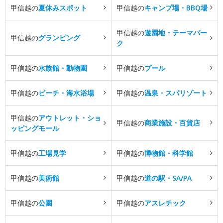
甲信越の
夏休みスポット
甲信越の
キャンプ場・BBQ場
甲信越の
遊園地・テーマパー
甲信越の
グランピング
ク
甲信越の
水族館・動物園
甲信越の
プール
甲信越の
ビーチ・海水浴場
甲信越の
温泉・スパリゾート
甲信越の
アウトレット・ショ
甲信越の
商業施設・百貨店
ッピングモール
甲信越の
工場見学
甲信越の
博物館・科学館
甲信越の
美術館
甲信越の
道の駅・SA/PA
甲信越の
公園
甲信越の
アスレチック