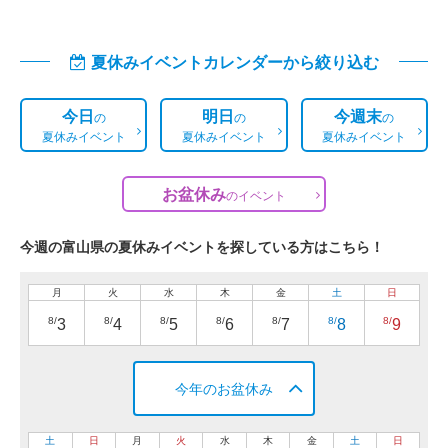
夏休みイベントカレンダーから絞り込む
今日
明日
今週末
の
の
の
夏休みイベント
夏休みイベント
夏休みイベント
お盆休み
の
イベント
今週の富山県の夏休みイベントを探している方はこちら！
月
火
水
木
金
土
日
8/
8/
8/
8/
8/
8/
8/
3
4
5
6
7
8
9
今年のお盆休み
土
日
月
火
水
木
金
土
日