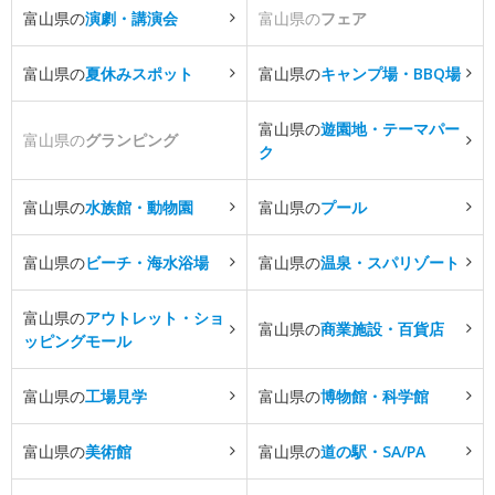
富山県の
演劇・講演会
富山県の
フェア
富山県の
夏休みスポット
富山県の
キャンプ場・BBQ場
富山県の
遊園地・テーマパー
富山県の
グランピング
ク
富山県の
水族館・動物園
富山県の
プール
富山県の
ビーチ・海水浴場
富山県の
温泉・スパリゾート
富山県の
アウトレット・ショ
富山県の
商業施設・百貨店
ッピングモール
富山県の
工場見学
富山県の
博物館・科学館
富山県の
美術館
富山県の
道の駅・SA/PA