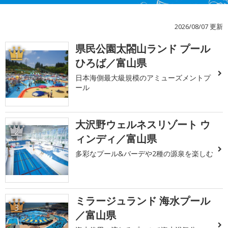
2026/08/07 更新
県民公園太閤山ランド プール
1
ひろば／富山県
日本海側最大級規模のアミューズメントプ
ール
大沢野ウェルネスリゾート ウ
2
ィンディ／富山県
多彩なプール&バーデや2種の源泉を楽しむ
ミラージュランド 海水プール
3
／富山県