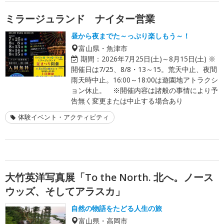
ミラージュランド ナイター営業
昼から夜までた～っぷり楽しもう～！
富山県・魚津市
期間：
2026年7月25日(土)～8月15日(土) ※
開催日は7/25、8/8・13～15。荒天中止、夜間
雨天時中止。16:00～18:00は遊園地アトラクシ
ョン休止。 ※開催内容は諸般の事情により予
告無く変更または中止する場合あり
体験イベント・アクティビティ
大竹英洋写真展「To the North. 北へ。ノース
ウッズ、そしてアラスカ」
自然の物語をたどる人生の旅
富山県・高岡市