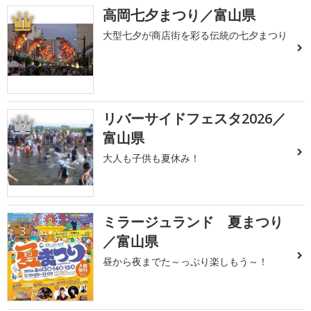
高岡七夕まつり／富山県
1
大型七夕が商店街を彩る伝統の七夕まつり
リバーサイドフェスタ2026／
2
富山県
大人も子供も夏休み！
ミラージュランド 夏まつり
3
／富山県
昼から夜までた～っぷり楽しもう～！