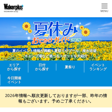
MENU
夏のイベント情報が満載！夏祭りやプール、海水浴場、
キャンプ場など遊べるスポットを大紹介
エリア
日付
イベント
夏祭り
から探す
から探す
ランキング
今日開催
イベント
2026年情報へ順次更新しておりますが一部、昨年の情
報もございます。予めご了承ください。