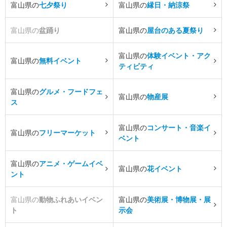
富山県の
七夕祭り
富山県の
縁日・納涼祭
富山県の
盆踊り
富山県の
屋台のある夏祭り
富山県の
体験イベント・アク
富山県の
無料イベント
ティビティ
富山県の
グルメ・フードフェ
富山県の
物産展
ス
富山県の
コンサート・音楽イ
富山県の
フリーマーケット
ベント
富山県の
アニメ・ゲームイベ
富山県の
花イベント
ント
富山県の
動物ふれあいイベン
富山県の
美術展・博物展・展
ト
示会