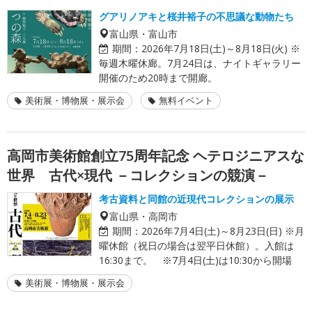
グアリノアキと桜井裕子の不思議な動物たち
富山県・富山市
期間：
2026年7月18日(土)～8月18日(火) ※
毎週木曜休廊。7月24日は、ナイトギャラリー
開催のため20時まで開廊。
美術展・博物展・展示会
無料イベント
高岡市美術館創立75周年記念 ヘテロジニアスな
世界 古代×現代 －コレクションの競演－
考古資料と同館の近現代コレクションの展示
富山県・高岡市
期間：
2026年7月4日(土)～8月23日(日) ※月
曜休館（祝日の場合は翌平日休館）。入館は
16:30まで。 ※7月4日(土)は10:30から開場
美術展・博物展・展示会