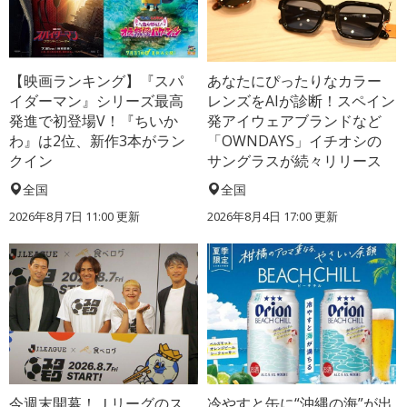
【映画ランキング】『スパ
あなたにぴったりなカラー
イダーマン』シリーズ最高
レンズをAIが診断！スペイン
発進で初登場V！『ちいか
発アイウェアブランドなど
わ』は2位、新作3本がラン
「OWNDAYS」イチオシの
クイン
サングラスが続々リリース
全国
全国
2026年8月7日 11:00
更新
2026年8月4日 17:00
更新
今週末開幕！Ｊリーグのス
冷やすと缶に“沖縄の海”が出