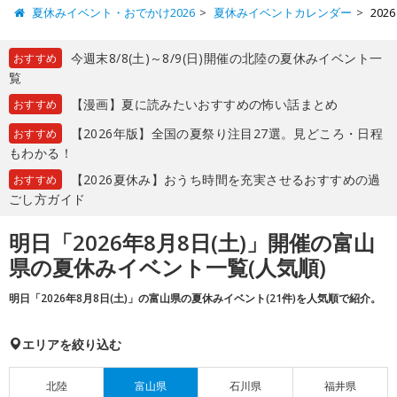
夏休みイベント・おでかけ2026
夏休みイベントカレンダー
20
今週末8/8(土)～8/9(日)開催の北陸の夏休みイベント一
おすすめ
覧
【漫画】夏に読みたいおすすめの怖い話まとめ
おすすめ
【2026年版】全国の夏祭り注目27選。見どころ・日程
おすすめ
もわかる！
【2026夏休み】おうち時間を充実させるおすすめの過
おすすめ
ごし方ガイド
明日「2026年8月8日(土)」開催の富山
県の夏休みイベント一覧(人気順)
明日「2026年8月8日(土)」の富山県の夏休みイベント(21件)を人気順で紹介。
エリアを絞り込む
北陸
富山県
石川県
福井県