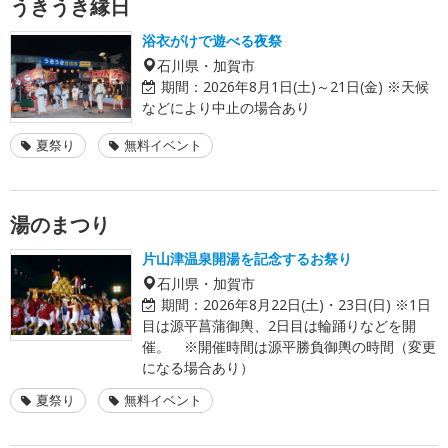
うきうき縁日
浴衣がけで遊べる夜祭
石川県・加賀市
期間：
2026年8月1日(土)～21日(金) ※天候
などにより中止の場合あり
夏祭り
無料イベント
湯のまつり
片山津温泉開湯を記念するお祭り
石川県・加賀市
期間：
2026年8月22日(土)・23日(日) ※1日
目は源平菖蒲御輿、2日目は輪踊りなどを開
催。 ※開催時間は源平勝負御輿の時間（変更
になる場合あり）
夏祭り
無料イベント