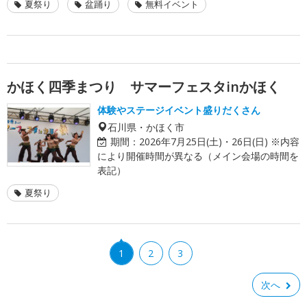
夏祭り
盆踊り
無料イベント
かほく四季まつり サマーフェスタinかほく
体験やステージイベント盛りだくさん
石川県・かほく市
期間：
2026年7月25日(土)・26日(日) ※内容
により開催時間が異なる（メイン会場の時間を
表記）
夏祭り
1
2
3
次へ