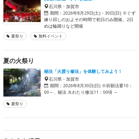
石川県・加賀市
期間：
2026年8月29日(土)・30日(日) ※ぐず
練り回しのおよその時間で初日のみ開催。2日
めは輪踊りなど開催
夏祭り
無料イベント
夏の火祭り
秘法「火渡り修法」を体験してみよう！
石川県・加賀市
期間：
2026年8月30日(日) ※祈願法要10：
00～、秘法 火わたり修法11：00頃 ～
夏祭り