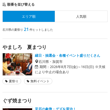
順番を並び替える
エリア順
人気順
21
石川県の夏祭り
件ヒットしました
やましろ 夏まつり
縁日・抽選会・各種イベント盛りだくさん
石川県・加賀市
期間：
2026年8月7日(金)～16日(日) ※天候
により中止の場合あり
夏祭り
無料イベント
ぐず焼まつり
災厄の象徴・グズを退治！