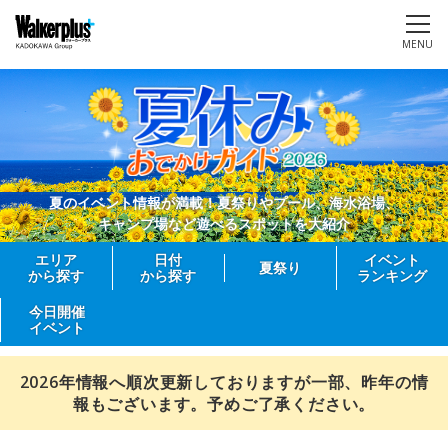
MENU
夏のイベント情報が満載！夏祭りやプール、海水浴場、
キャンプ場など遊べるスポットを大紹介
エリア
日付
イベント
夏祭り
から探す
から探す
ランキング
今日開催
イベント
2026年情報へ順次更新しておりますが一部、昨年の情
報もございます。予めご了承ください。