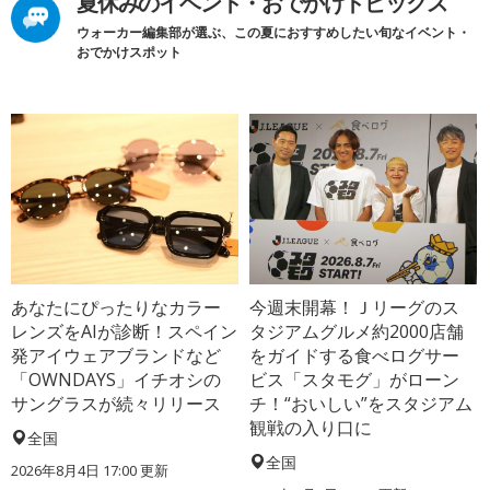
夏休みのイベント・おでかけトピックス
ウォーカー編集部が選ぶ、この夏におすすめしたい旬なイベント・
おでかけスポット
あなたにぴったりなカラー
今週末開幕！Ｊリーグのス
レンズをAIが診断！スペイン
タジアムグルメ約2000店舗
発アイウェアブランドなど
をガイドする食べログサー
「OWNDAYS」イチオシの
ビス「スタモグ」がローン
サングラスが続々リリース
チ！“おいしい”をスタジアム
観戦の入り口に
全国
全国
2026年8月4日 17:00
更新