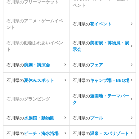
石川県の
フリーマーケット
ベント
石川県の
アニメ・ゲームイベ
石川県の
花イベント
ント
石川県の
動物ふれあいイベン
石川県の
美術展・博物展・展
ト
示会
石川県の
演劇・講演会
石川県の
フェア
石川県の
夏休みスポット
石川県の
キャンプ場・BBQ場
石川県の
遊園地・テーマパー
石川県の
グランピング
ク
石川県の
水族館・動物園
石川県の
プール
石川県の
ビーチ・海水浴場
石川県の
温泉・スパリゾート