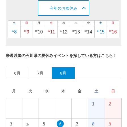
今年のお盆休み
土
日
月
火
水
木
金
土
日
8/
8/
8/
8/
8/
8/
8/
8/
8/
8
9
10
11
12
13
14
15
16
来週以降の石川県の夏休みイベントを探している方はこちら！
6月
7月
8月
月
火
水
木
金
土
日
1
2
3
4
5
6
7
8
9