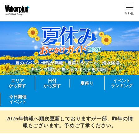
MENU
夏のイベント情報が満載！夏祭りやプール、海水浴場、
キャンプ場など遊べるスポットを大紹介
エリア
日付
イベント
夏祭り
から探す
から探す
ランキング
今日開催
イベント
2026年情報へ順次更新しておりますが一部、昨年の情
報もございます。予めご了承ください。