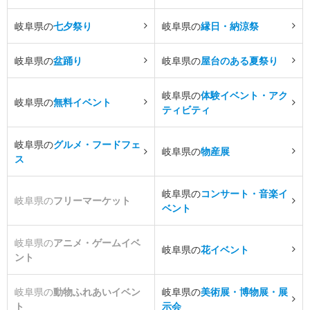
岐阜県の
七夕祭り
岐阜県の
縁日・納涼祭
岐阜県の
盆踊り
岐阜県の
屋台のある夏祭り
岐阜県の
体験イベント・アク
岐阜県の
無料イベント
ティビティ
岐阜県の
グルメ・フードフェ
岐阜県の
物産展
ス
岐阜県の
コンサート・音楽イ
岐阜県の
フリーマーケット
ベント
岐阜県の
アニメ・ゲームイベ
岐阜県の
花イベント
ント
岐阜県の
動物ふれあいイベン
岐阜県の
美術展・博物展・展
ト
示会