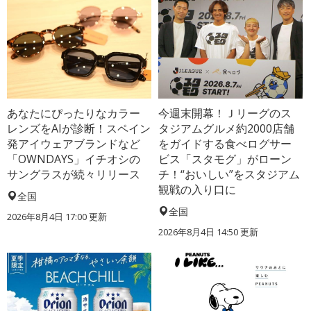
あなたにぴったりなカラー
今週末開幕！Ｊリーグのス
レンズをAIが診断！スペイン
タジアムグルメ約2000店舗
発アイウェアブランドなど
をガイドする食べログサー
「OWNDAYS」イチオシの
ビス「スタモグ」がローン
サングラスが続々リリース
チ！“おいしい”をスタジアム
観戦の入り口に
全国
全国
2026年8月4日 17:00
更新
2026年8月4日 14:50
更新