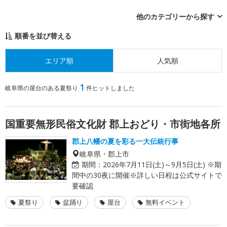
他のカテゴリーから探す
順番を並び替える
エリア順
人気順
1
岐阜県の屋台のある夏祭り
件ヒットしました
国重要無形民俗文化財 郡上おどり・市街地各所
郡上八幡の夏を彩る一大伝統行事
岐阜県・郡上市
期間：
2026年7月11日(土)～9月5日(土) ※期
間中の30夜に開催※詳しい日程は公式サイトで
要確認
夏祭り
盆踊り
屋台
無料イベント