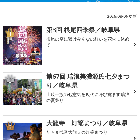
2026/08/06 更新
第3回 根尾四季祭／岐阜県
1
根尾の空に響けみんなの想いを花火に込め
て
第67回 瑞浪美濃源氏七夕まつ
2
り／岐阜県
土岐一族の心意気を現代に呼び覚ます瑞浪
の夏祭り
大龍寺 灯篭まつり／岐阜県
3
だるま観音大龍寺の灯篭まつり