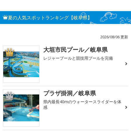
夏の人気スポットランキング【岐阜県】
2026/08/06 更新
大垣市民プール／岐阜県
1
レジャープールと競技用プールを完備
プラザ掛洞／岐阜県
2
県内最長40mのウォータースライダーを体
感