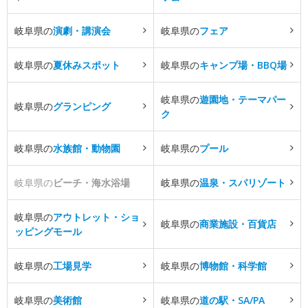
岐阜県の
演劇・講演会
岐阜県の
フェア
岐阜県の
夏休みスポット
岐阜県の
キャンプ場・BBQ場
岐阜県の
遊園地・テーマパー
岐阜県の
グランピング
ク
岐阜県の
水族館・動物園
岐阜県の
プール
岐阜県の
ビーチ・海水浴場
岐阜県の
温泉・スパリゾート
岐阜県の
アウトレット・ショ
岐阜県の
商業施設・百貨店
ッピングモール
岐阜県の
工場見学
岐阜県の
博物館・科学館
岐阜県の
美術館
岐阜県の
道の駅・SA/PA