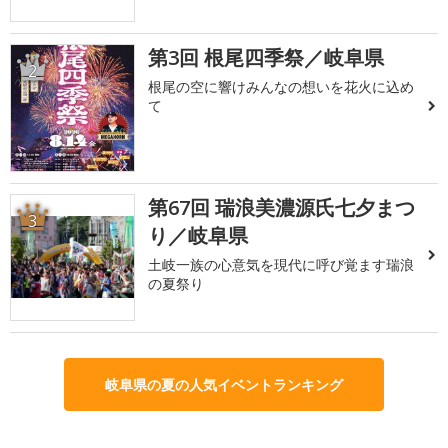
第3回 根尾四季祭／岐阜県
2
根尾の空に響けみんなの想いを花火に込め
て
第67回 瑞浪美濃源氏七夕まつ
3
り／岐阜県
土岐一族の心意気を現代に呼び覚ます瑞浪
の夏祭り
岐阜県の夏の人気イベントランキング