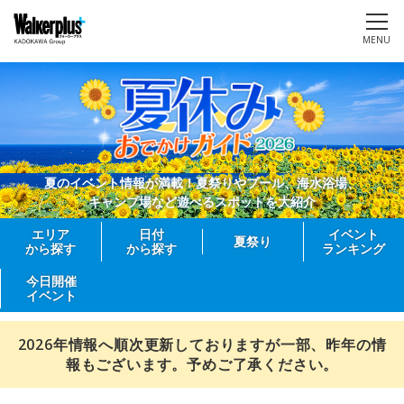
MENU
夏のイベント情報が満載！夏祭りやプール、海水浴場、
キャンプ場など遊べるスポットを大紹介
エリア
日付
イベント
夏祭り
から探す
から探す
ランキング
今日開催
イベント
2026年情報へ順次更新しておりますが一部、昨年の情
報もございます。予めご了承ください。