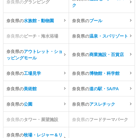
奈良県の
グランピング
ク
奈良県の
水族館・動物園
奈良県の
プール
奈良県の
ビーチ・海水浴場
奈良県の
温泉・スパリゾート
奈良県の
アウトレット・ショ
奈良県の
商業施設・百貨店
ッピングモール
奈良県の
工場見学
奈良県の
博物館・科学館
奈良県の
美術館
奈良県の
道の駅・SA/PA
奈良県の
公園
奈良県の
アスレチック
奈良県の
タワー・展望施設
奈良県の
フードテーマパーク
奈良県の
牧場・レジャー＆リ