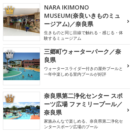
NARA IKIMONO
1
MUSEUM(奈良いきものミュ
ージアム)／奈良県
生きものと同じ目線で触れる・感じる・体
験するミュージアム
三郷町ウォーターパーク／奈
2
良県
ウォータースライダー付きの屋外プールと
一年中楽しめる室内プールが好評
奈良県第二浄化センター スポ
3
ーツ広場 ファミリープール／
奈良県
家族みんなで楽しめる、奈良県第二浄化セ
ンタースポーツ広場のプール