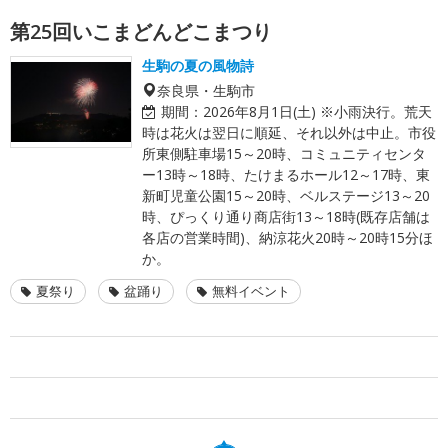
第25回いこまどんどこまつり
生駒の夏の風物詩
奈良県・生駒市
期間：
2026年8月1日(土) ※小雨決行。荒天
時は花火は翌日に順延、それ以外は中止。市役
所東側駐車場15～20時、コミュニティセンタ
ー13時～18時、たけまるホール12～17時、東
新町児童公園15～20時、ベルステージ13～20
時、ぴっくり通り商店街13～18時(既存店舗は
各店の営業時間)、納涼花火20時～20時15分ほ
か。
夏祭り
盆踊り
無料イベント