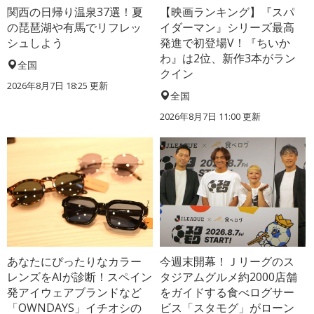
関西の日帰り温泉37選！夏
【映画ランキング】『スパ
の琵琶湖や有馬でリフレッ
イダーマン』シリーズ最高
シュしよう
発進で初登場V！『ちいか
わ』は2位、新作3本がラン
全国
クイン
2026年8月7日 18:25
更新
全国
2026年8月7日 11:00
更新
あなたにぴったりなカラー
今週末開幕！Ｊリーグのス
レンズをAIが診断！スペイン
タジアムグルメ約2000店舗
発アイウェアブランドなど
をガイドする食べログサー
「OWNDAYS」イチオシの
ビス「スタモグ」がローン