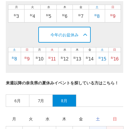
月
火
水
木
金
土
日
8/
8/
8/
8/
8/
8/
8/
3
4
5
6
7
8
9
今年のお盆休み
土
日
月
火
水
木
金
土
日
8/
8/
8/
8/
8/
8/
8/
8/
8/
8
9
10
11
12
13
14
15
16
来週以降の奈良県の夏休みイベントを探している方はこちら！
6月
7月
8月
月
火
水
木
金
土
日