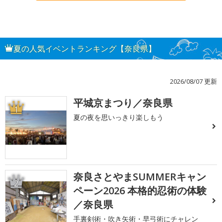
夏の人気イベントランキング【奈良県】
2026/08/07 更新
平城京まつり／奈良県
1
夏の夜を思いっきり楽しもう
奈良さとやまSUMMERキャン
2
ペーン2026 本格的忍術の体験
／奈良県
手裏剣術・吹き矢術・早弓術にチャレン