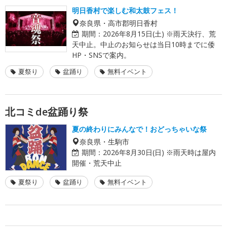
明日香村で楽しむ和太鼓フェス！
奈良県・高市郡明日香村
期間：
2026年8月15日(土) ※雨天決行、荒
天中止。中止のお知らせは当日10時までに倭
HP・SNSで案内。
夏祭り
盆踊り
無料イベント
北コミde盆踊り祭
夏の終わりにみんなで！おどっちゃいな祭
奈良県・生駒市
期間：
2026年8月30日(日) ※雨天時は屋内
開催・荒天中止
夏祭り
盆踊り
無料イベント