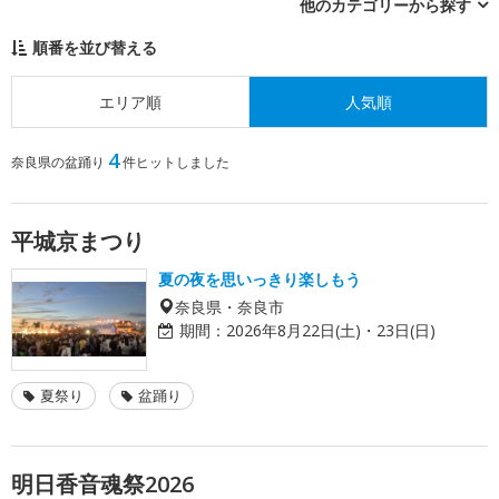
他のカテゴリーから探す
順番を並び替える
エリア順
人気順
4
奈良県の盆踊り
件ヒットしました
平城京まつり
夏の夜を思いっきり楽しもう
奈良県・奈良市
期間：
2026年8月22日(土)・23日(日)
夏祭り
盆踊り
明日香音魂祭2026