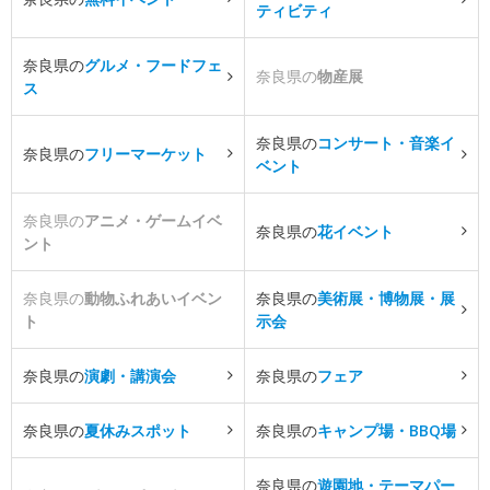
ティビティ
奈良県の
グルメ・フードフェ
奈良県の
物産展
ス
奈良県の
コンサート・音楽イ
奈良県の
フリーマーケット
ベント
奈良県の
アニメ・ゲームイベ
奈良県の
花イベント
ント
奈良県の
動物ふれあいイベン
奈良県の
美術展・博物展・展
ト
示会
奈良県の
演劇・講演会
奈良県の
フェア
奈良県の
夏休みスポット
奈良県の
キャンプ場・BBQ場
奈良県の
遊園地・テーマパー