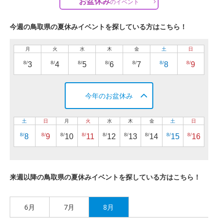
お盆休み
の
イベント
今週の鳥取県の夏休みイベントを探している方はこちら！
月
火
水
木
金
土
日
8/
8/
8/
8/
8/
8/
8/
3
4
5
6
7
8
9
今年のお盆休み
土
日
月
火
水
木
金
土
日
8/
8/
8/
8/
8/
8/
8/
8/
8/
8
9
10
11
12
13
14
15
16
来週以降の鳥取県の夏休みイベントを探している方はこちら！
6月
7月
8月