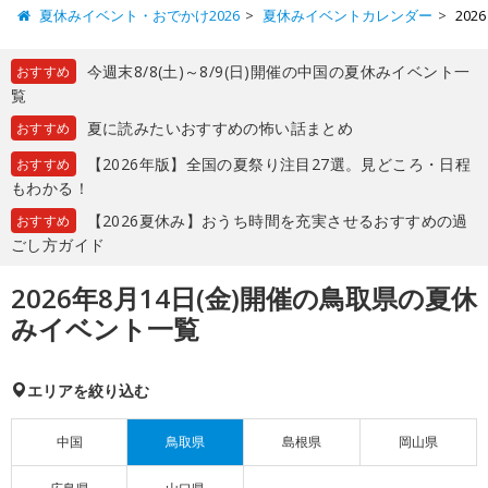
夏休みイベント・おでかけ2026
夏休みイベントカレンダー
20
今週末8/8(土)～8/9(日)開催の中国の夏休みイベント一
おすすめ
覧
夏に読みたいおすすめの怖い話まとめ
おすすめ
【2026年版】全国の夏祭り注目27選。見どころ・日程
おすすめ
もわかる！
【2026夏休み】おうち時間を充実させるおすすめの過
おすすめ
ごし方ガイド
2026年8月14日(金)開催の鳥取県の夏休
みイベント一覧
エリアを絞り込む
中国
鳥取県
島根県
岡山県