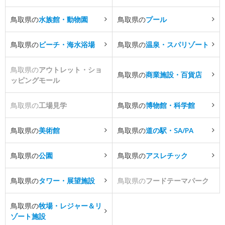
鳥取県の
水族館・動物園
鳥取県の
プール
鳥取県の
ビーチ・海水浴場
鳥取県の
温泉・スパリゾート
鳥取県の
アウトレット・ショ
鳥取県の
商業施設・百貨店
ッピングモール
鳥取県の
工場見学
鳥取県の
博物館・科学館
鳥取県の
美術館
鳥取県の
道の駅・SA/PA
鳥取県の
公園
鳥取県の
アスレチック
鳥取県の
タワー・展望施設
鳥取県の
フードテーマパーク
鳥取県の
牧場・レジャー＆リ
ゾート施設