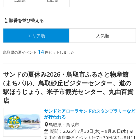
広島県
山口県
順番を並び替える
エリア順
人気順
14
鳥取県の夏イベント
件ヒットしました
サンドの夏休み2026・鳥取市ふるさと物産館
(まちパル)、鳥取砂丘ビジターセンター、道の
駅ほうじょう、米子市観光センター、丸由百貨
店
サンドとアローラサンドのスタンプラリーなど
が行われる
鳥取県・鳥取市
期間：
2026年7月30日(木)～9月30日(水) ※
丸由百貨店開催イベントは7月30日(木)～8月11