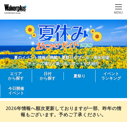
MENU
夏のイベント情報が満載！夏祭りやプール、海水浴場、
キャンプ場など遊べるスポットを大紹介
エリア
日付
イベント
夏祭り
から探す
から探す
ランキング
今日開催
イベント
2026年情報へ順次更新しておりますが一部、昨年の情
報もございます。予めご了承ください。