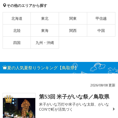
その他のエリアから探す
北海道
東北
関東
甲信越
北陸
東海
関西
中国
四国
九州・沖縄
夏の人気夏祭りランキング【鳥取県】
2026/08/08 更新
第53回 米子がいな祭／鳥取県
1
米子がいな万灯や米子がいな太鼓、がいな
CONで町が活気づく