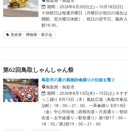
鳥取県・鳥取市
期間：
2026年6月20日(土)～10月18日(日)
※休館日は毎週月曜日（月曜日が祝日の場合は
開館、翌火曜日休館）、祝日の翌平日。最終入
館16:30。
美術展・博物展・展示会
第62回鳥取しゃんしゃん祭
鳥取市の夏の風物詩傘踊りの伝統を繋ぐ
鳥取県・鳥取市
期間：
2026年8月13日(木)～15日(土) ※すず
っこ踊り 8月13日（木）風紋広場（鳥取市東品
治町）18：00～21：00、一斉傘踊り 8月14日
（金）中心市街地（若桜街道～片原通り～智頭
街道～太平線通り～駅前通り）第1部17：00～
18：50／第2部19：00～21：00