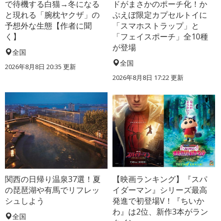
で待機する白猫→冬になる
ドがまさかのポーチ化！か
と現れる「腕枕ヤクザ」の
ぷえぼ限定カプセルトイに
予想外な生態【作者に聞
「スマホストラップ」と
く】
「フェイスポーチ」全10種
が登場
全国
全国
2026年8月8日 20:35
更新
2026年8月8日 17:22
更新
関西の日帰り温泉37選！夏
【映画ランキング】『スパ
の琵琶湖や有馬でリフレッ
イダーマン』シリーズ最高
シュしよう
発進で初登場V！『ちいか
わ』は2位、新作3本がラン
全国