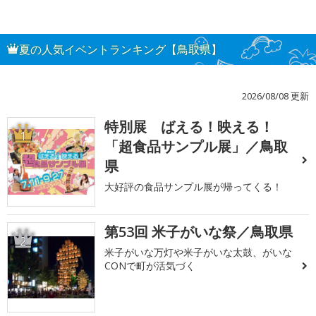
夏の人気イベントランキング【鳥取県】
2026/08/08 更新
特別展 ばえる！映える！
1
「超食品サンプル展」／鳥取
県
大好評の食品サンプル展が帰ってくる！
第53回 米子がいな祭／鳥取県
2
米子がいな万灯や米子がいな太鼓、がいな
CONで町が活気づく