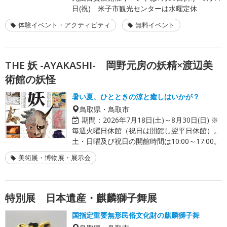
日(祝) 米子市観光センターは水曜定休
体験イベント・アクティビティ
無料イベント
THE 妖 -AYAKASHI- 岡野元房の妖精×渡辺美
術館の妖怪
暑い夏、ひとときの涼と癒しはいかが？
鳥取県・鳥取市
期間：
2026年7月18日(土)～8月30日(日) ※
毎週火曜日休館（祝日は開館し翌平日休館）。
土・日曜及び祝日の開館時間は10:00～17:00。
美術展・博物展・展示会
特別展 日本遺産・麒麟獅子舞展
国指定重要無形民俗文化財の麒麟獅子舞