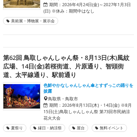
期間：
2026年4月24日(金)～2027年1月3日
(日) ※休み：期間中はなし
美術展・博物展・展示会
第62回 鳥取しゃんしゃん祭・8月13日(木)風紋
広場、14日(金)若桜街道、片原通り、智頭街
道、太平線通り、駅前通り
色鮮やかなしゃんしゃん傘とすずっこの踊りを
披露
鳥取県・鳥取市
期間：
2026年8月13日(木)・14日(金) ※8月
15日(土)鳥取しゃんしゃん祭 第73回市民納涼
花火大会
夏祭り
縁日・納涼祭
屋台
無料イベント