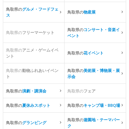
鳥取県の
グルメ・フードフェ
鳥取県の
物産展
ス
鳥取県の
コンサート・音楽イ
鳥取県の
フリーマーケット
ベント
鳥取県の
アニメ・ゲームイベ
鳥取県の
花イベント
ント
鳥取県の
動物ふれあいイベン
鳥取県の
美術展・博物展・展
ト
示会
鳥取県の
演劇・講演会
鳥取県の
フェア
鳥取県の
夏休みスポット
鳥取県の
キャンプ場・BBQ場
鳥取県の
遊園地・テーマパー
鳥取県の
グランピング
ク