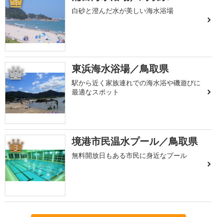
1
白砂と澄んだ水が美しい海水浴場
東浜海水浴場／鳥取県
2
駅から近く家族連れでの海水浴や磯遊びに
最適なスポット
境港市民温水プール／鳥取県
3
無料開放日もある市民に身近なプール