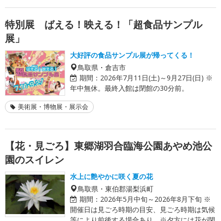
特別展 ばえる！映える！「超食品サンプル
展」
大好評の食品サンプル展が帰ってくる！
鳥取県・倉吉市
期間：
2026年7月11日(土)～9月27日(日) ※
年中無休。最終入館は閉館の30分前。
美術展・博物展・展示会
【花・見ごろ】東郷湖羽合臨海公園あやめ池公
園のスイレン
水上に艶やかに咲く夏の花
鳥取県・東伯郡湯梨浜町
期間：
2026年5月中旬～2026年8月下旬 ※
開催日は見ごろ時期の目安、見ごろ時期は気候
等により前後する場合あり ※夕方には花が閉