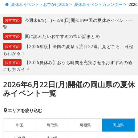
夏休みイベント・おでかけ2026
夏休みイベントカレンダー
20
今週末8/8(土)～8/9(日)開催の中国の夏休みイベント一
おすすめ
覧
夏に読みたいおすすめの怖い話まとめ
おすすめ
【2026年版】全国の夏祭り注目27選。見どころ・日程
おすすめ
もわかる！
【2026夏休み】おうち時間を充実させるおすすめの過
おすすめ
ごし方ガイド
2026年6月22日(月)開催の岡山県の夏休
みイベント一覧
エリアを絞り込む
中国
鳥取県
島根県
岡山県