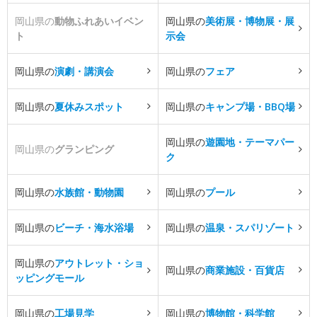
岡山県の
動物ふれあいイベン
岡山県の
美術展・博物展・展
ト
示会
岡山県の
演劇・講演会
岡山県の
フェア
岡山県の
夏休みスポット
岡山県の
キャンプ場・BBQ場
岡山県の
遊園地・テーマパー
岡山県の
グランピング
ク
岡山県の
水族館・動物園
岡山県の
プール
岡山県の
ビーチ・海水浴場
岡山県の
温泉・スパリゾート
岡山県の
アウトレット・ショ
岡山県の
商業施設・百貨店
ッピングモール
岡山県の
工場見学
岡山県の
博物館・科学館