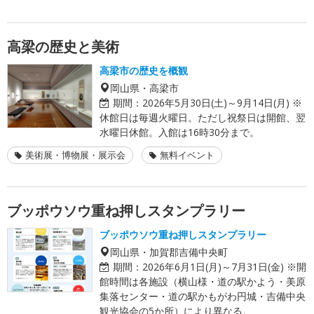
高梁の歴史と美術
高梁市の歴史を概観
岡山県・高梁市
期間：
2026年5月30日(土)～9月14日(月) ※
休館日は毎週火曜日。ただし祝祭日は開館、翌
水曜日休館。入館は16時30分まで。
美術展・博物展・展示会
無料イベント
ブッポウソウ重ね押しスタンプラリー
ブッポウソウ重ね押しスタンプラリー
岡山県・加賀郡吉備中央町
期間：
2026年6月1日(月)～7月31日(金) ※開
館時間は各施設（横山様・道の駅かよう・美原
集落センター・道の駅かもがわ円城・吉備中央
観光協会の5か所）により異なる。