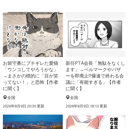
お留守番にブチギレた愛猫
新任PTA会長「無駄をなくし
「ウンコしてやろうかな」
ます」→ベルマークやバザ
→まさかの標的に「目が笑
ーを即廃止!?爆速で終わる会
ってない！」と恐怖【作者
議に「有能すぎる」【作者
に聞く】
に聞く】
全国
全国
2026年8月9日 20:30
更新
2026年8月9日 18:13
更新