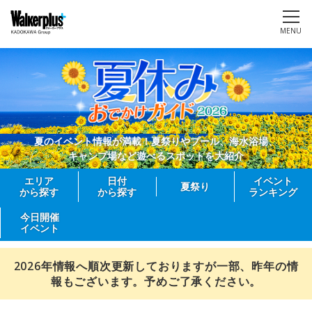
MENU
夏のイベント情報が満載！夏祭りやプール、海水浴場、
キャンプ場など遊べるスポットを大紹介
エリア
日付
イベント
夏祭り
から探す
から探す
ランキング
今日開催
イベント
2026年情報へ順次更新しておりますが一部、昨年の情
報もございます。予めご了承ください。