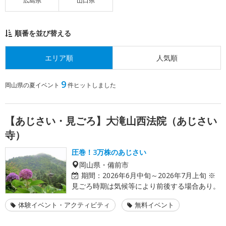
広島県
山口県
順番を並び替える
エリア順
人気順
9
岡山県の夏イベント
件ヒットしました
【あじさい・見ごろ】大滝山西法院（あじさい
寺）
圧巻！3万株のあじさい
岡山県・備前市
期間：
2026年6月中旬～2026年7月上旬 ※
見ごろ時期は気候等により前後する場合あり。
体験イベント・アクティビティ
無料イベント