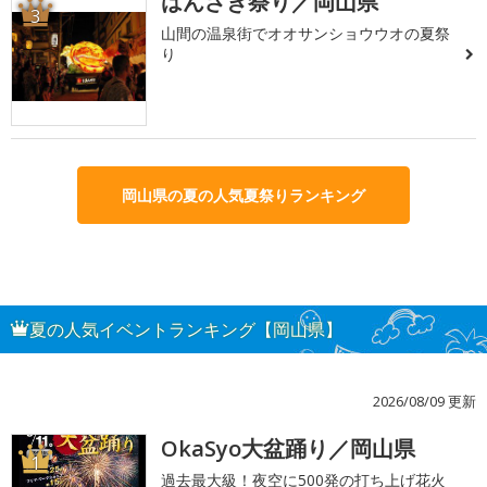
はんざき祭り／岡山県
3
山間の温泉街でオオサンショウウオの夏祭
り
岡山県の夏の人気夏祭りランキング
夏の人気イベントランキング【岡山県】
2026/08/09 更新
OkaSyo大盆踊り／岡山県
1
過去最大級！夜空に500発の打ち上げ花火