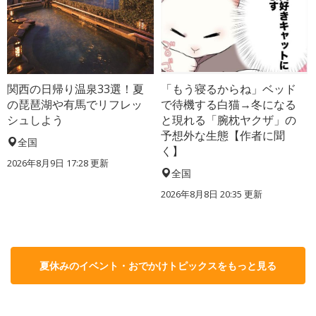
関西の日帰り温泉33選！夏
「もう寝るからね」ベッド
の琵琶湖や有馬でリフレッ
で待機する白猫→冬になる
シュしよう
と現れる「腕枕ヤクザ」の
予想外な生態【作者に聞
全国
く】
2026年8月9日 17:28
更新
全国
2026年8月8日 20:35
更新
夏休みのイベント・おでかけトピックスをもっと見る