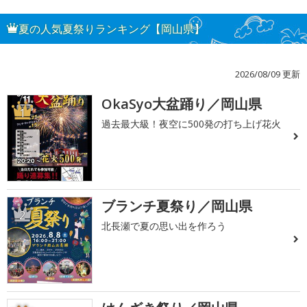
夏の人気夏祭りランキング【岡山県】
2026/08/09 更新
OkaSyo大盆踊り／岡山県
1
過去最大級！夜空に500発の打ち上げ花火
ブランチ夏祭り／岡山県
2
北長瀬で夏の思い出を作ろう