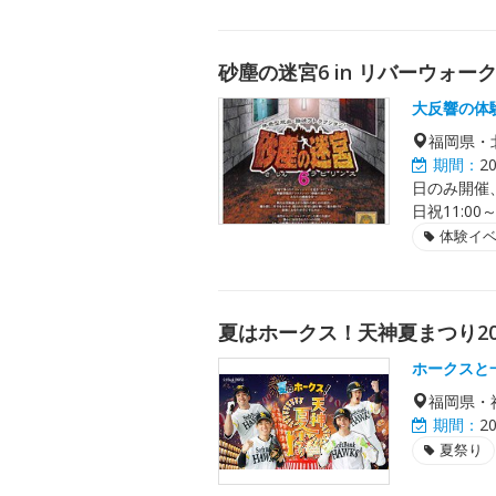
砂塵の迷宮6 in リバーウォー
大反響の体
福岡県・
期間：
2
日のみ開催、た
日祝11:00
体験イ
夏はホークス！天神夏まつり20
ホークスと
福岡県・
期間：
2
夏祭り