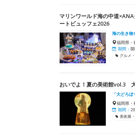
マリンワールド海の中道×AN
ートビュッフェ2026
海の生き物
福岡県・
期間：
開
グルメ
おいでよ！夏の美術館vol.3
「大どろぼ
福岡県・
期間：
2
美術展