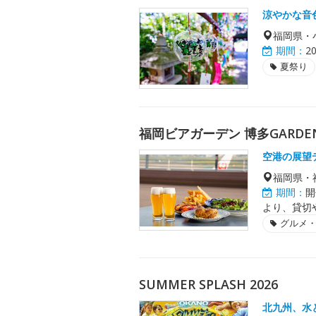
涼やかな音
福岡県・
期間：
2
夏祭り
福岡ビアガーデン 博多GARDE
空港の展望
福岡県・
期間：
開
より、貸切
グルメ
SUMMER SPLASH 2026
北九州、水