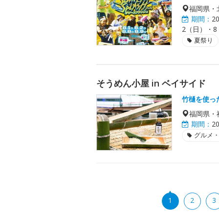
福岡県・
期間：
2
2（日）・
夏祭り
そうめん小屋 in ベイサイド
竹樋を使っ
福岡県・
期間：
2
グルメ
1
2
3