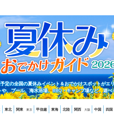
開催予定の全国の夏休みイベント＆おでかけスポットがエ
トや、プール、海水浴場、BBQ・キャンプ場など、遊べ
道
東北
関東
甲信越
東海
北陸
関西
中国
四国
東京
大阪