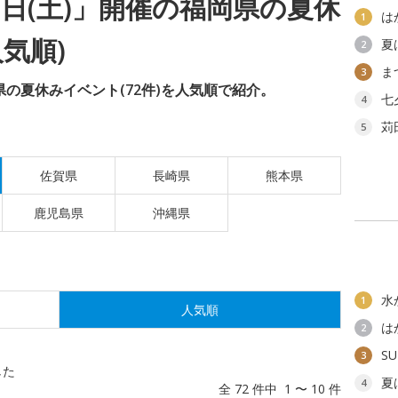
月8日(土)」開催の福岡県の夏休
は
1
気順)
夏
2
ま
3
岡県の夏休みイベント(72件)を人気順で紹介。
七
4
苅
5
佐賀県
長崎県
熊本県
鹿児島県
沖縄県
水
1
人気順
は
2
SU
3
した
夏
4
全 72 件中 1 〜 10 件