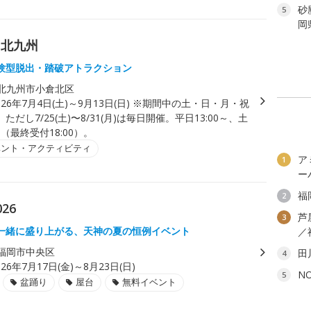
砂
5
岡
ク北九州
験型脱出・踏破アトラクション
北九州市小倉北区
026年7月4日(土)～9月13日(日) ※期間中の土・日・月・祝
だし7/25(土)〜8/31(月)は毎日開催。平日13:00～、土
～（最終受付18:00）。
ベント・アクティビティ
ア
1
ー
福
2
26
芦
3
一緒に盛り上がる、天神の夏の恒例イベント
／
福岡市中央区
田
4
026年7月17日(金)～8月23日(日)
N
5
盆踊り
屋台
無料イベント