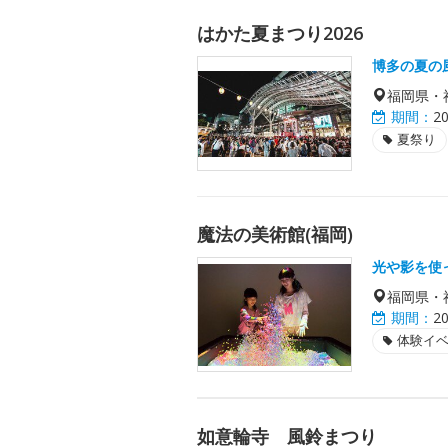
はかた夏まつり2026
博多の夏の
福岡県・
期間：
2
夏祭り
魔法の美術館(福岡)
光や影を使
福岡県・
期間：
2
体験イ
如意輪寺 風鈴まつり