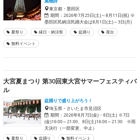
風物詩
東京都・墨田区
期間：
2026年7月25日(土)～8月11日(祝) ※
墨田区民納涼民踊大会は8月1日(土)～3日(月)
夏祭り
縁日・納涼祭
盆踊り
屋台
無料イベント
大宮夏まつり 第30回東大宮サマーフェスティバ
ル
盆踊りで盛り上がろう！
埼玉県・さいたま市見沼区
期間：
2026年8月7日(金)・8日(土) ※7日
(金)16:00～21:00、8日(土)16:00～21:30 ※雨
天決行（一部変更、中止）
夏祭り
盆踊り
無料イベント