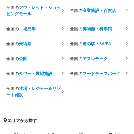
全国の
アウトレット・ショッ
全国の
商業施設・百貨店
ピングモール
全国の
工場見学
全国の
博物館・科学館
全国の
美術館
全国の
道の駅・SA/PA
全国の
公園
全国の
アスレチック
全国の
タワー・展望施設
全国の
フードテーマパーク
全国の
牧場・レジャー＆リゾ
ート施設
エリアから探す