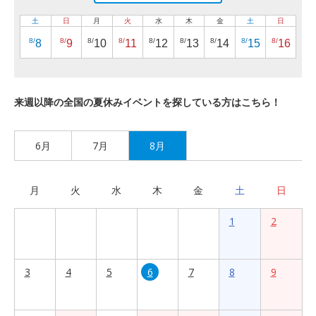
土
日
月
火
水
木
金
土
日
8/
8/
8/
8/
8/
8/
8/
8/
8/
8
9
10
11
12
13
14
15
16
来週以降の全国の夏休みイベントを探している方はこちら！
6月
7月
8月
月
火
水
木
金
土
日
1
2
3
4
5
6
7
8
9