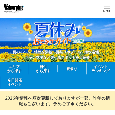
MENU
夏のイベント情報が満載！夏祭りやプール、海水浴場、
キャンプ場など遊べるスポットを大紹介
エリア
日付
イベント
夏祭り
から探す
から探す
ランキング
今日開催
イベント
2026年情報へ順次更新しておりますが一部、昨年の情
報もございます。予めご了承ください。