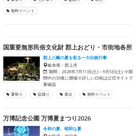
無料イベント
国重要無形民俗文化財 郡上おどり・市街地各所
郡上八幡の夏を彩る一大伝統行事
岐阜県・郡上市
期間：
2026年7月11日(土)～9月5日(土) ※期
間中の30夜に開催※詳しい日程は公式サイトで
要確認
夏祭り
盆踊り
屋台
無料イベント
万博記念公園 万博夏まつり2026
令和の夏、昭和な夏
大阪府・吹田市