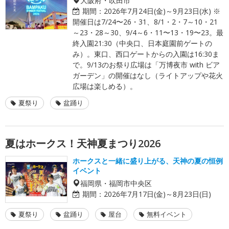
期間：
2026年7月24日(金)～9月23日(水) ※
開催日は7/24〜26・31、8/1・2・7～10・21
～23・28～30、9/4～6・11〜13・19〜23。最
終入園21:30（中央口、日本庭園前ゲートの
み）。東口、西口ゲートからの入園は16:30ま
で。9/13のお祭り広場は「万博夜市 with ビア
ガーデン」の開催はなし（ライトアップや花火
広場は楽しめる）。
夏祭り
盆踊り
夏はホークス！天神夏まつり2026
ホークスと一緒に盛り上がる、天神の夏の恒例
イベント
福岡県・福岡市中央区
期間：
2026年7月17日(金)～8月23日(日)
夏祭り
盆踊り
屋台
無料イベント