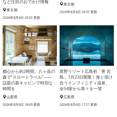
など注目のおでかけ情報
東京都
東京都
2026年8月6日 20:35
更新
2026年8月6日 20:55
更新
都心から約2時間、八ヶ岳の
星野リゾート広島初「界 宮
森で“スロートラベル”——
島」7月23日開業！海と溶け
話題の新キャビンで特別な
合うインフィニティ温泉、
時間を
全54室から島々を一望
山梨県
広島県
2026年8月6日 18:00
更新
2026年8月6日 17:27
更新