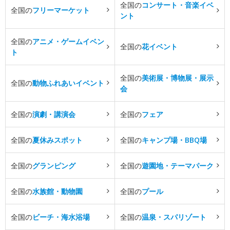
全国の
コンサート・音楽イベ
全国の
フリーマーケット
ント
全国の
アニメ・ゲームイベン
全国の
花イベント
ト
全国の
美術展・博物展・展示
全国の
動物ふれあいイベント
会
全国の
演劇・講演会
全国の
フェア
全国の
夏休みスポット
全国の
キャンプ場・BBQ場
全国の
グランピング
全国の
遊園地・テーマパーク
全国の
水族館・動物園
全国の
プール
全国の
ビーチ・海水浴場
全国の
温泉・スパリゾート