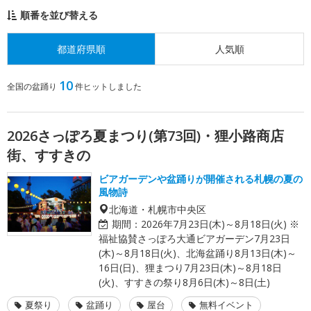
順番を並び替える
都道府県順
人気順
10
全国の盆踊り
件ヒットしました
2026さっぽろ夏まつり(第73回)・狸小路商店
街、すすきの
ビアガーデンや盆踊りが開催される札幌の夏の
風物詩
北海道・札幌市中央区
期間：
2026年7月23日(木)～8月18日(火) ※
福祉協賛さっぽろ大通ビアガーデン7月23日
(木)～8月18日(火)、北海盆踊り8月13日(木)～
16日(日)、狸まつり7月23日(木)～8月18日
(火)、すすきの祭り8月6日(木)～8日(土)
夏祭り
盆踊り
屋台
無料イベント