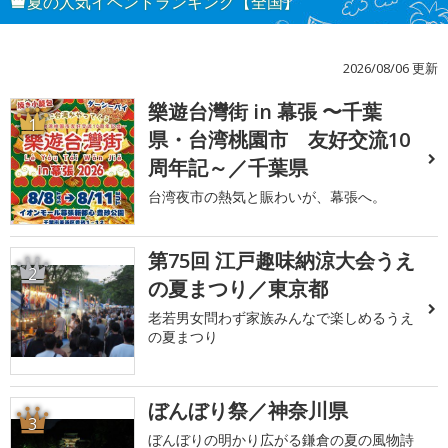
夏の人気イベントランキング【全国】
2026/08/06 更新
樂遊台灣街 in 幕張 〜千葉
1
県・台湾桃園市 友好交流10
周年記～／千葉県
台湾夜市の熱気と賑わいが、幕張へ。
第75回 江戸趣味納涼大会うえ
2
の夏まつり／東京都
老若男女問わず家族みんなで楽しめるうえ
の夏まつり
ぼんぼり祭／神奈川県
3
ぼんぼりの明かり広がる鎌倉の夏の風物詩