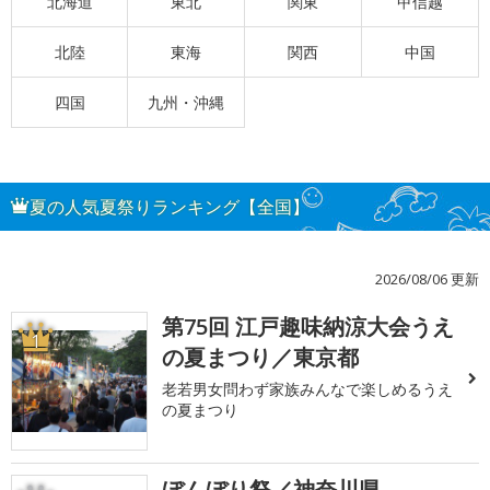
北海道
東北
関東
甲信越
北陸
東海
関西
中国
四国
九州・沖縄
夏の人気夏祭りランキング【全国】
2026/08/06 更新
第75回 江戸趣味納涼大会うえ
1
の夏まつり／東京都
老若男女問わず家族みんなで楽しめるうえ
の夏まつり
ぼんぼり祭／神奈川県