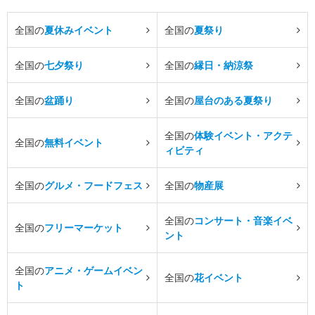
全国の
夏休みイベント
全国の
夏祭り
全国の
七夕祭り
全国の
縁日・納涼祭
全国の
盆踊り
全国の
屋台のある夏祭り
全国の
体験イベント・アクテ
全国の
無料イベント
ィビティ
全国の
グルメ・フードフェス
全国の
物産展
全国の
コンサート・音楽イベ
全国の
フリーマーケット
ント
全国の
アニメ・ゲームイベン
全国の
花イベント
ト