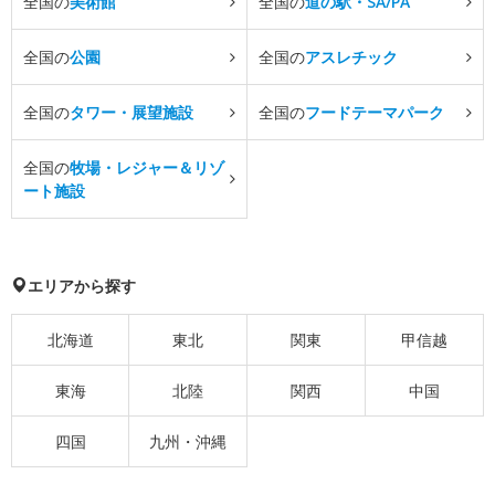
全国の
美術館
全国の
道の駅・SA/PA
全国の
公園
全国の
アスレチック
全国の
タワー・展望施設
全国の
フードテーマパーク
全国の
牧場・レジャー＆リゾ
ート施設
エリアから探す
北海道
東北
関東
甲信越
東海
北陸
関西
中国
四国
九州・沖縄