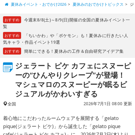
夏休みイベント・おでかけ2026
夏休みのおでかけトピックス
ジ
今週末8/8(土)～8/9(日)開催の全国の夏休みイベント一
おすすめ
覧
「ちいかわ」や「ポケモン」も！夏休みに行きたい人
おすすめ
気キャラ・作品イベント19選
簡単にできる！夏休みの工作＆自由研究アイデア集
おすすめ
ジェラート ピケ カフェにスヌーピ
ーの“ひんやりクレープ”が登場！
マシュマロのスヌーピーが眠るビ
ジュアルがかわいすぎる
2026年7月1日 08:00 更新
全国
着心地にこだわったルームウェアを展開する「gelato
pique(ジェラート ピケ)」から誕生した「gelato pique
cafe(ジェラート ピケ カフェ)」に、2026年7月2日(木)より