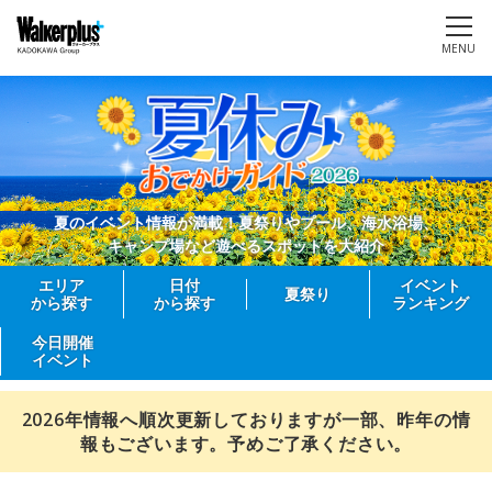
MENU
夏のイベント情報が満載！夏祭りやプール、海水浴場、
キャンプ場など遊べるスポットを大紹介
エリア
日付
イベント
夏祭り
から探す
から探す
ランキング
今日開催
イベント
2026年情報へ順次更新しておりますが一部、昨年の情
報もございます。予めご了承ください。