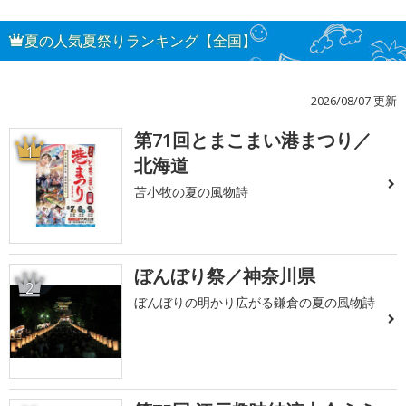
夏の人気夏祭りランキング【全国】
2026/08/07 更新
第71回とまこまい港まつり／
1
北海道
苫小牧の夏の風物詩
ぼんぼり祭／神奈川県
2
ぼんぼりの明かり広がる鎌倉の夏の風物詩