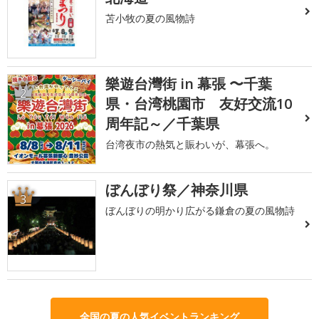
苫小牧の夏の風物詩
樂遊台灣街 in 幕張 〜千葉
2
県・台湾桃園市 友好交流10
周年記～／千葉県
台湾夜市の熱気と賑わいが、幕張へ。
ぼんぼり祭／神奈川県
3
ぼんぼりの明かり広がる鎌倉の夏の風物詩
全国の夏の人気イベントランキング