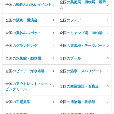
全国の
美術展・博物展・展示
全国の
動物ふれあいイベント
会
全国の
演劇・講演会
全国の
フェア
全国の
夏休みスポット
全国の
キャンプ場・BBQ場
全国の
グランピング
全国の
遊園地・テーマパーク
全国の
水族館・動物園
全国の
プール
全国の
ビーチ・海水浴場
全国の
温泉・スパリゾート
全国の
アウトレット・ショッ
全国の
商業施設・百貨店
ピングモール
全国の
工場見学
全国の
博物館・科学館