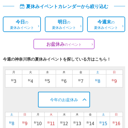
夏休みイベントカレンダーから絞り込む
今日
明日
今週末
の
の
の
夏休みイベント
夏休みイベント
夏休みイベント
お盆休み
の
イベント
今週の神奈川県の夏休みイベントを探している方はこちら！
月
火
水
木
金
土
日
8/
8/
8/
8/
8/
8/
8/
3
4
5
6
7
8
9
今年のお盆休み
土
日
月
火
水
木
金
土
日
8/
8/
8/
8/
8/
8/
8/
8/
8/
8
9
10
11
12
13
14
15
16