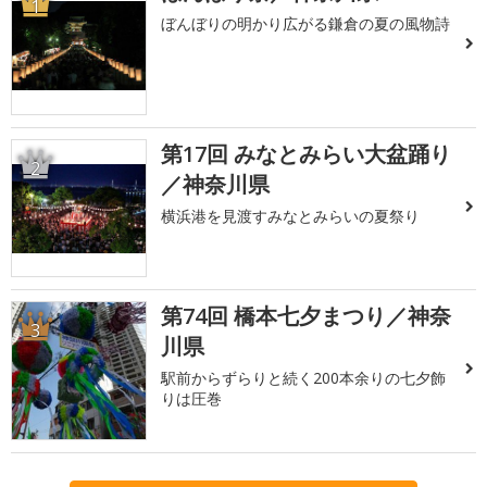
1
ぼんぼりの明かり広がる鎌倉の夏の風物詩
第17回 みなとみらい大盆踊り
2
／神奈川県
横浜港を見渡すみなとみらいの夏祭り
第74回 橋本七夕まつり／神奈
3
川県
駅前からずらりと続く200本余りの七夕飾
りは圧巻