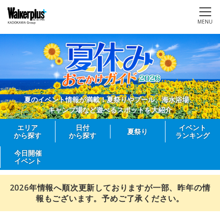
MENU
夏のイベント情報が満載！夏祭りやプール、海水浴場、
キャンプ場など遊べるスポットを大紹介
エリア
日付
イベント
夏祭り
から探す
から探す
ランキング
今日開催
イベント
2026年情報へ順次更新しておりますが一部、昨年の情
報もございます。予めご了承ください。