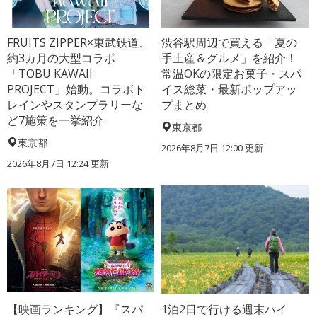
FRUITS ZIPPER×東武鉄道、
渋谷駅周辺で買える「夏の
約3カ月の大型コラボ
手土産＆グルメ」を紹介！
「TOBU KAWAII
常温OKの限定お菓子・スパ
PROJECT」始動。コラボト
イス総菜・最新ポップアッ
レインやスタンプラリーな
プまとめ
ど7施策を一挙紹介
東京都
東京都
2026年8月7日 12:00
更新
2026年8月7日 12:24
更新
【映画ランキング】『スパ
1泊2日で行ける週末ハイ