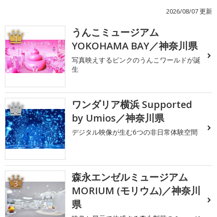
2026/08/07 更新
うんこミュージアム
1
YOKOHAMA BAY／神奈川県
写真映えするピンクのうんこワールドが誕
生
ワンダリア横浜 Supported
2
by Umios／神奈川県
デジタル映像が生む6つの非日常体験空間
森永エンゼルミュージアム
3
MORIUM (モリウム)／神奈川
県