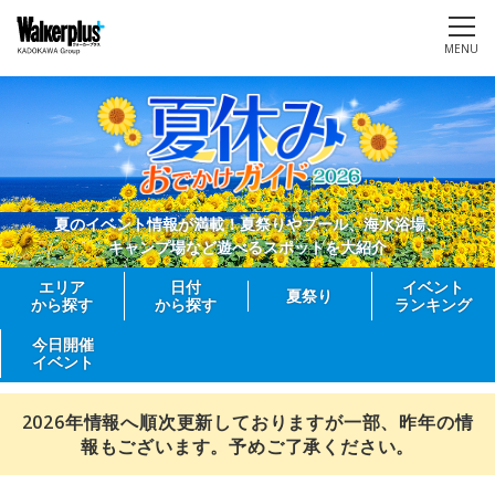
MENU
夏のイベント情報が満載！夏祭りやプール、海水浴場、
キャンプ場など遊べるスポットを大紹介
エリア
日付
イベント
夏祭り
から探す
から探す
ランキング
今日開催
イベント
2026年情報へ順次更新しておりますが一部、昨年の情
報もございます。予めご了承ください。