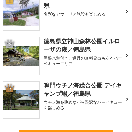
1
県
多彩なアウトドア施設も楽しめる
徳島県立神山森林公園イルロ
2
ーザの森／徳島県
屋根水道付き、道具の無料貸出もあるバー
ベキューエリア
鳴門ウチノ海総合公園 デイキ
3
ャンプ場／徳島県
ウチノ海を眺めながら贅沢なバーベキュー
を楽しめる