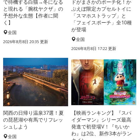
で待機する白猫→冬になる
ドがまさかのポーチ化！か
と現れる「腕枕ヤクザ」の
ぷえぼ限定カプセルトイに
予想外な生態【作者に聞
「スマホストラップ」と
く】
「フェイスポーチ」全10種
が登場
全国
全国
2026年8月8日 20:35
更新
2026年8月8日 17:22
更新
関西の日帰り温泉37選！夏
【映画ランキング】『スパ
の琵琶湖や有馬でリフレッ
イダーマン』シリーズ最高
シュしよう
発進で初登場V！『ちいか
わ』は2位、新作3本がラン
全国