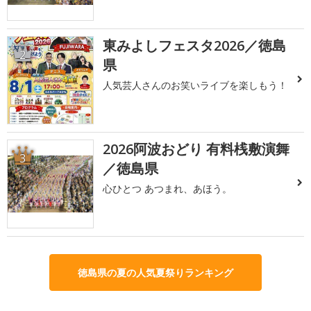
東みよしフェスタ2026／徳島
2
県
人気芸人さんのお笑いライブを楽しもう！
2026阿波おどり 有料桟敷演舞
3
／徳島県
心ひとつ あつまれ、あほう。
徳島県の夏の人気夏祭りランキング