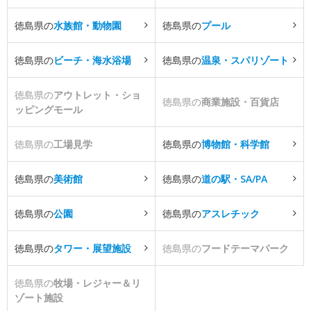
徳島県の
水族館・動物園
徳島県の
プール
徳島県の
ビーチ・海水浴場
徳島県の
温泉・スパリゾート
徳島県の
アウトレット・ショ
徳島県の
商業施設・百貨店
ッピングモール
徳島県の
工場見学
徳島県の
博物館・科学館
徳島県の
美術館
徳島県の
道の駅・SA/PA
徳島県の
公園
徳島県の
アスレチック
徳島県の
タワー・展望施設
徳島県の
フードテーマパーク
徳島県の
牧場・レジャー＆リ
ゾート施設