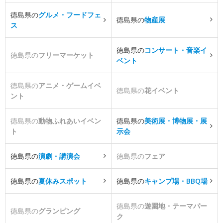
徳島県の
グルメ・フードフェ
徳島県の
物産展
ス
徳島県の
コンサート・音楽イ
徳島県の
フリーマーケット
ベント
徳島県の
アニメ・ゲームイベ
徳島県の
花イベント
ント
徳島県の
動物ふれあいイベン
徳島県の
美術展・博物展・展
ト
示会
徳島県の
演劇・講演会
徳島県の
フェア
徳島県の
夏休みスポット
徳島県の
キャンプ場・BBQ場
徳島県の
遊園地・テーマパー
徳島県の
グランピング
ク