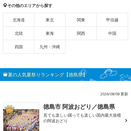
その他のエリアから探す
北海道
東北
関東
甲信越
北陸
東海
関西
中国
四国
九州・沖縄
夏の人気夏祭りランキング【徳島県】
2026/08/08 更新
徳島市 阿波おどり／徳島県
1
見ても楽しい踊っても楽しい国内最大規模
の阿波おどり