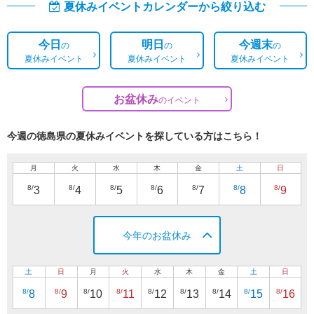
夏休みイベントカレンダーから絞り込む
今日
明日
今週末
の
の
の
夏休みイベント
夏休みイベント
夏休みイベント
お盆休み
の
イベント
今週の徳島県の夏休みイベントを探している方はこちら！
月
火
水
木
金
土
日
8/
8/
8/
8/
8/
8/
8/
3
4
5
6
7
8
9
今年のお盆休み
土
日
月
火
水
木
金
土
日
8/
8/
8/
8/
8/
8/
8/
8/
8/
8
9
10
11
12
13
14
15
16