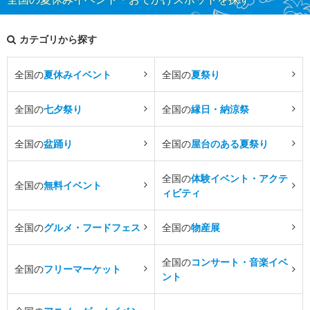
カテゴリから探す
全国の
夏休みイベント
全国の
夏祭り
全国の
七夕祭り
全国の
縁日・納涼祭
全国の
盆踊り
全国の
屋台のある夏祭り
全国の
体験イベント・アクテ
全国の
無料イベント
ィビティ
全国の
グルメ・フードフェス
全国の
物産展
全国の
コンサート・音楽イベ
全国の
フリーマーケット
ント