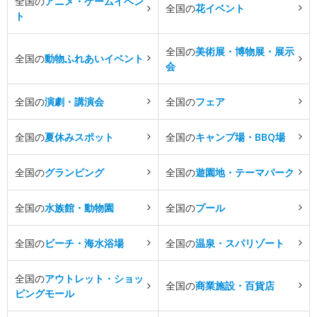
全国の
アニメ・ゲームイベン
全国の
花イベント
ト
全国の
美術展・博物展・展示
全国の
動物ふれあいイベント
会
全国の
演劇・講演会
全国の
フェア
全国の
夏休みスポット
全国の
キャンプ場・BBQ場
全国の
グランピング
全国の
遊園地・テーマパーク
全国の
水族館・動物園
全国の
プール
全国の
ビーチ・海水浴場
全国の
温泉・スパリゾート
全国の
アウトレット・ショッ
全国の
商業施設・百貨店
ピングモール