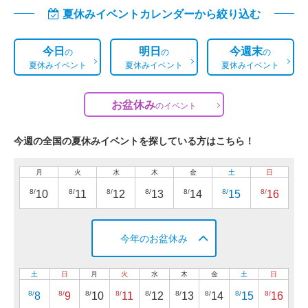
夏休みイベントカレンダーから絞り込む
今日
明日
今週末
の
の
の
夏休みイベント
夏休みイベント
夏休みイベント
お盆休み
の
イベント
今週の全国の夏休みイベントを探している方はこちら！
月
火
水
木
金
土
日
8/
8/
8/
8/
8/
8/
8/
10
11
12
13
14
15
16
今年のお盆休み
土
日
月
火
水
木
金
土
日
8/
8/
8/
8/
8/
8/
8/
8/
8/
8
9
10
11
12
13
14
15
16