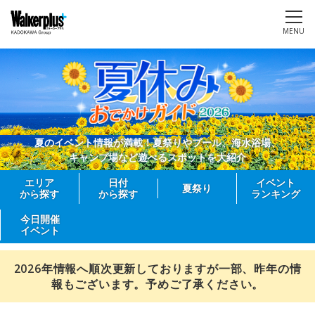
MENU
夏のイベント情報が満載！夏祭りやプール、海水浴場、
キャンプ場など遊べるスポットを大紹介
エリア
日付
イベント
夏祭り
から探す
から探す
ランキング
今日開催
イベント
2026年情報へ順次更新しておりますが一部、昨年の情
報もございます。予めご了承ください。