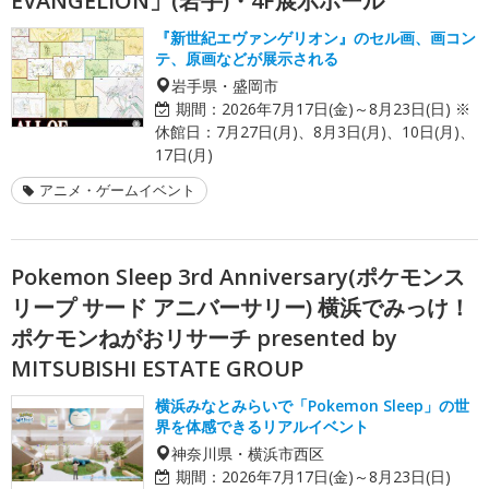
EVANGELION」(岩手)・4F展示ホール
『新世紀エヴァンゲリオン』のセル画、画コン
テ、原画などが展示される
岩手県・盛岡市
期間：
2026年7月17日(金)～8月23日(日) ※
休館日：7月27日(月)、8月3日(月)、10日(月)、
17日(月)
アニメ・ゲームイベント
Pokemon Sleep 3rd Anniversary(ポケモンス
リープ サード アニバーサリー) 横浜でみっけ！
ポケモンねがおリサーチ presented by
MITSUBISHI ESTATE GROUP
横浜みなとみらいで「Pokemon Sleep」の世
界を体感できるリアルイベント
神奈川県・横浜市西区
期間：
2026年7月17日(金)～8月23日(日)