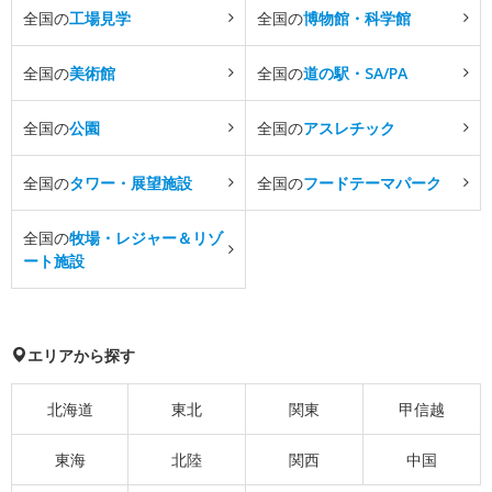
全国の
工場見学
全国の
博物館・科学館
全国の
美術館
全国の
道の駅・SA/PA
全国の
公園
全国の
アスレチック
全国の
タワー・展望施設
全国の
フードテーマパーク
全国の
牧場・レジャー＆リゾ
ート施設
エリアから探す
北海道
東北
関東
甲信越
東海
北陸
関西
中国