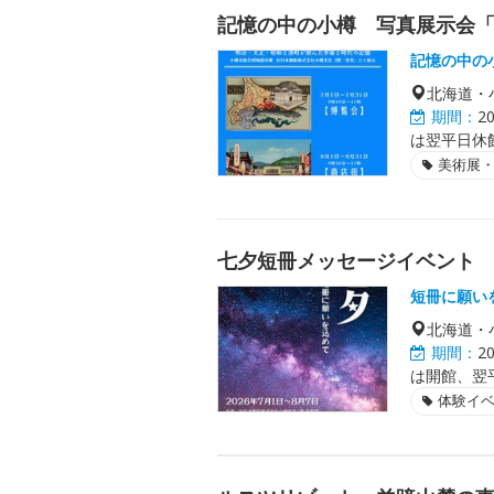
記憶の中の小樽 写真展示会
記憶の中の
北海道・
期間：
2
は翌平日休
美術展
七夕短冊メッセージイベント
短冊に願い
北海道・
期間：
2
は開館、翌
体験イ