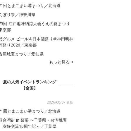
71回とまこまい港まつり／北海道
んぼり祭／神奈川県
75回 江戸趣味納涼大会うえの夏まつり
東京都
品グルメ ビール＆日本酒祭り＠神田明神
涼祭り2026／東京都
古屋城夏まつり／愛知県
もっと見る
夏の人気イベントランキング
【全国】
2026/08/07 更新
71回とまこまい港まつり／北海道
遊台灣街 in 幕張 〜千葉県・台湾桃園
 友好交流10周年記～／千葉県