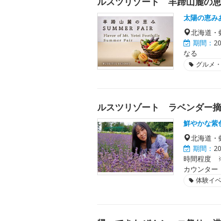
ルスツリゾート 羊蹄山麓の恵み
太陽の恵みあ
北海道・
期間：
2
なる
グルメ
ルスツリゾート ラベンダー
鮮やかな紫
北海道・
期間：
2
時間程度 
カウンター
体験イ