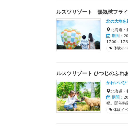
ルスツリゾート 熱気球フラ
北の大地を
北海道・
期間：
2
17:00～
体験イ
ルスツリゾート ひつじのふれ
かわいいひ
北海道・
期間：
2
祝。開催時間は
体験イ