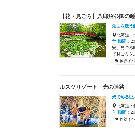
【花・見ごろ】八郎沼公園の
湖面を覆う
北海道・
期間：
2
安、見ごろ
て見ごろを
体験イ
ルスツリゾート 光の迷路
光で彩る巨
北海道・
期間：
2
体験イ