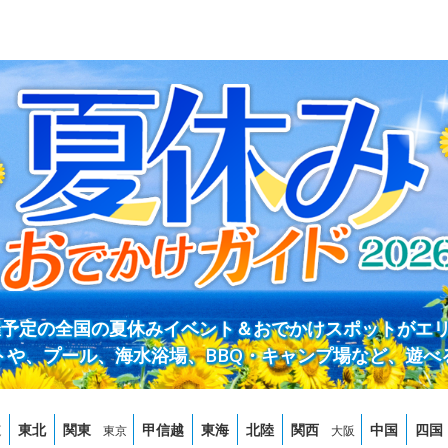
開催予定の全国の夏休みイベント＆おでかけスポットがエ
トや、プール、海水浴場、BBQ・キャンプ場など、遊べ
道
東北
関東
甲信越
東海
北陸
関西
中国
四国
東京
大阪