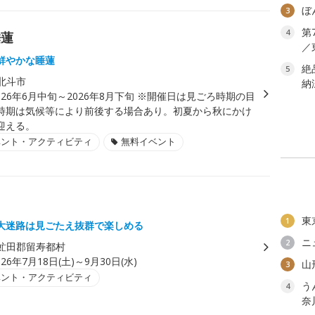
ぼ
3
第
4
睡蓮
／
鮮やかな睡蓮
絶
5
北斗市
納
026年6月中旬～2026年8月下旬 ※開催日は見ごろ時期の目
時期は気候等により前後する場合あり。初夏から秋にかけ
迎える。
ベント・アクティビティ
無料イベント
東
1
大迷路は見ごたえ抜群で楽しめる
ニ
2
虻田郡留寿都村
026年7月18日(土)～9月30日(水)
山
3
ベント・アクティビティ
う
4
奈