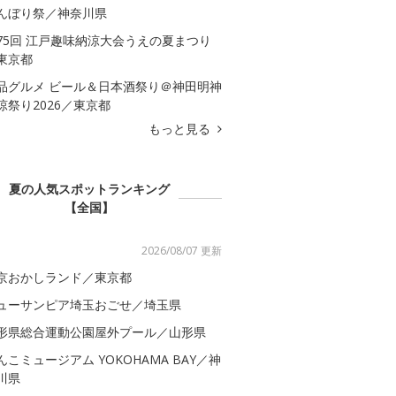
んぼり祭／神奈川県
75回 江戸趣味納涼大会うえの夏まつり
東京都
品グルメ ビール＆日本酒祭り＠神田明神
涼祭り2026／東京都
もっと見る
夏の人気スポットランキング
【全国】
2026/08/07 更新
京おかしランド／東京都
ューサンピア埼玉おごせ／埼玉県
形県総合運動公園屋外プール／山形県
んこミュージアム YOKOHAMA BAY／神
川県