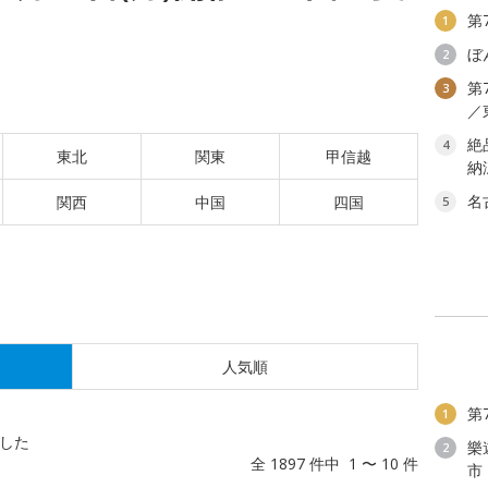
第
1
ぼ
2
第
3
／
絶
4
東北
関東
甲信越
納
名
関西
中国
四国
5
人気順
第
1
した
樂
2
全 1897 件中 1 〜 10 件
市