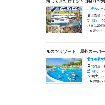
帰ってきたぜ！シャコ祭り〜
小樽のシャ
北海道・
期間：
2
終日は20時
夏祭り
ルスツリゾート 屋外スーパ
北海道最大
北海道・
期間：
2
7/18(土)～7
体験イ