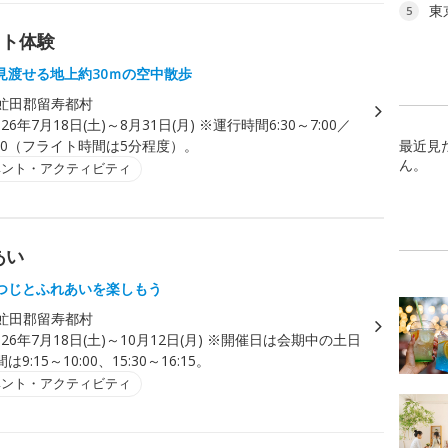
東
5
イト体験
見渡せる地上約30ｍの空中散歩
虻田郡留寿都村
026年7月18日(土)～8月31日(月) ※運行時間6:30～7:00／
17:30（フライト時間は5分程度）。
最近見
ん。
ベント・アクティビティ
あい
つじとふれあいを楽しもう
虻田郡留寿都村
026年7月18日(土)～10月12日(月) ※開催日は会期中の土日
9:15～10:00、15:30～16:15。
ベント・アクティビティ