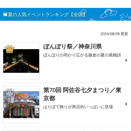
夏の人気イベントランキング【全国】
2026/08/08 更新
ぼんぼり祭／神奈川県
1
ぼんぼりの明かり広がる鎌倉の夏の風物詩
第70回 阿佐谷七夕まつり／東
2
京都
はりぼて飾りが商店街いっぱいに登場