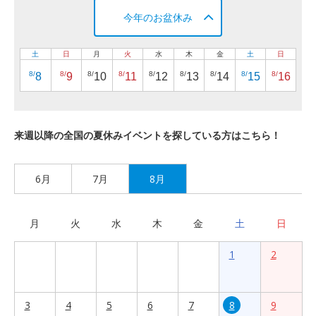
今年のお盆休み
土
日
月
火
水
木
金
土
日
8/
8/
8/
8/
8/
8/
8/
8/
8/
8
9
10
11
12
13
14
15
16
来週以降の全国の夏休みイベントを探している方はこちら！
6月
7月
8月
月
火
水
木
金
土
日
1
2
3
4
5
6
7
8
9