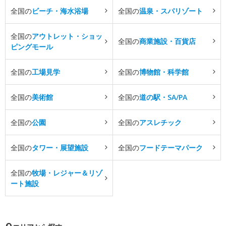
全国の
ビーチ・海水浴場
全国の
温泉・スパリゾート
全国の
アウトレット・ショッ
全国の
商業施設・百貨店
ピングモール
全国の
工場見学
全国の
博物館・科学館
全国の
美術館
全国の
道の駅・SA/PA
全国の
公園
全国の
アスレチック
全国の
タワー・展望施設
全国の
フードテーマパーク
全国の
牧場・レジャー＆リゾ
ート施設