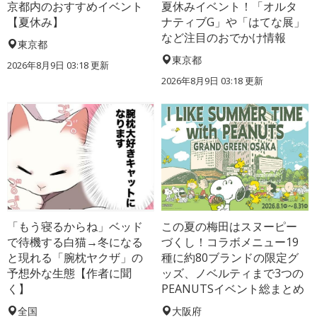
京都内のおすすめイベント
夏休みイベント！「オルタ
【夏休み】
ナティブG」や「はてな展」
など注目のおでかけ情報
東京都
東京都
2026年8月9日 03:18
更新
2026年8月9日 03:18
更新
「もう寝るからね」ベッド
この夏の梅田はスヌーピー
で待機する白猫→冬になる
づくし！コラボメニュー19
と現れる「腕枕ヤクザ」の
種に約80ブランドの限定グ
予想外な生態【作者に聞
ッズ、ノベルティまで3つの
く】
PEANUTSイベント総まとめ
全国
大阪府