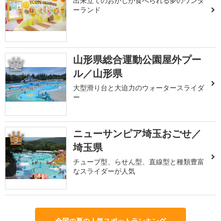
出来立てのおかしが食べられる夢のワンダ
ーランド
山形県総合運動公園屋外プー
2
ル／山形県
大型滑り台と大迫力のウォータースライダ
ー
ニューサンピア埼玉おごせ／
3
埼玉県
チューブ型、らせん型、直線型と種類豊富
なスライダーが人気
全国の夏の人気スポットランキング