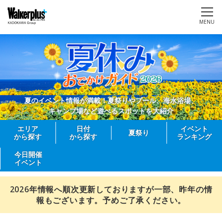
MENU
夏のイベント情報が満載！夏祭りやプール、海水浴場、
キャンプ場など遊べるスポットを大紹介
エリア
日付
イベント
夏祭り
から探す
から探す
ランキング
今日開催
イベント
2026年情報へ順次更新しておりますが一部、昨年の情
報もございます。予めご了承ください。