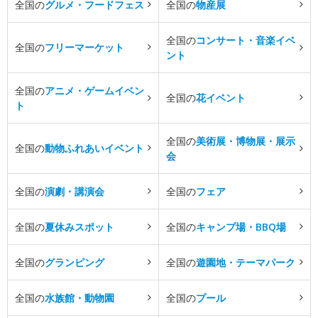
全国の
グルメ・フードフェス
全国の
物産展
全国の
コンサート・音楽イベ
全国の
フリーマーケット
ント
全国の
アニメ・ゲームイベン
全国の
花イベント
ト
全国の
美術展・博物展・展示
全国の
動物ふれあいイベント
会
全国の
演劇・講演会
全国の
フェア
全国の
夏休みスポット
全国の
キャンプ場・BBQ場
全国の
グランピング
全国の
遊園地・テーマパーク
全国の
水族館・動物園
全国の
プール