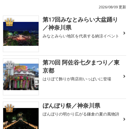
2026/08/09 更新
第17回みなとみらい大盆踊り
1
／神奈川県
みなとみらい地区を代表する納涼イベント
第70回 阿佐谷七夕まつり／東
2
京都
はりぼて飾りが商店街いっぱいに登場
ぼんぼり祭／神奈川県
3
ぼんぼりの明かり広がる鎌倉の夏の風物詩