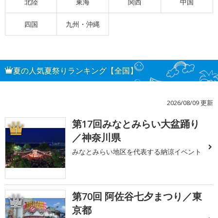
北陸
東海
関西
中国
四国
九州・沖縄
夏の人気夏祭りランキング【全国】
2026/08/09 更新
第17回みなとみらい大盆踊り
1
／神奈川県
みなとみらい地区を代表する納涼イベント
第70回 阿佐谷七夕まつり／東
2
京都