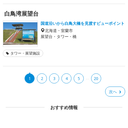
白鳥湾展望台
国道沿いから白鳥大橋を見渡すビューポイント
北海道・室蘭市
展望台・タワー・橋
タワー・展望施設
…
1
2
3
4
5
20
次へ
おすすめ情報