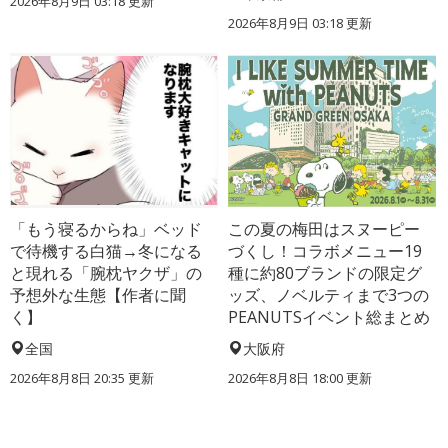
2026年8月9日 03:18
更新
2026年8月9日 03:18
更新
「もう寝るからね」ベッド
この夏の梅田はスヌーピー
で待機する白猫→冬になる
づくし！コラボメニュー19
と現れる「腕枕ヤクザ」の
種に約80ブランドの限定グ
予想外な生態【作者に聞
ッズ、ノベルティまで3つの
く】
PEANUTSイベント総まとめ
全国
大阪府
2026年8月8日 20:35
更新
2026年8月8日 18:00
更新