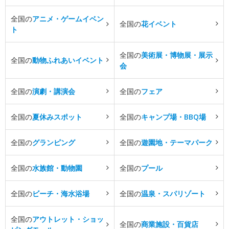
全国の
アニメ・ゲームイベン
全国の
花イベント
ト
全国の
美術展・博物展・展示
全国の
動物ふれあいイベント
会
全国の
演劇・講演会
全国の
フェア
全国の
夏休みスポット
全国の
キャンプ場・BBQ場
全国の
グランピング
全国の
遊園地・テーマパーク
全国の
水族館・動物園
全国の
プール
全国の
ビーチ・海水浴場
全国の
温泉・スパリゾート
全国の
アウトレット・ショッ
全国の
商業施設・百貨店