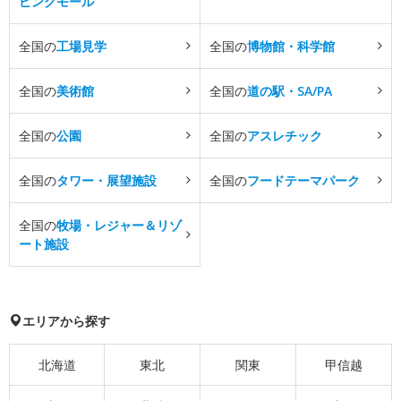
ピングモール
全国の
工場見学
全国の
博物館・科学館
全国の
美術館
全国の
道の駅・SA/PA
全国の
公園
全国の
アスレチック
全国の
タワー・展望施設
全国の
フードテーマパーク
全国の
牧場・レジャー＆リゾ
ート施設
エリアから探す
北海道
東北
関東
甲信越