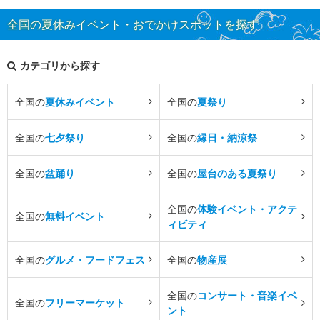
全国の夏休みイベント・おでかけスポットを探す
カテゴリから探す
全国の
夏休みイベント
全国の
夏祭り
全国の
七夕祭り
全国の
縁日・納涼祭
全国の
盆踊り
全国の
屋台のある夏祭り
全国の
体験イベント・アクテ
全国の
無料イベント
ィビティ
全国の
グルメ・フードフェス
全国の
物産展
全国の
コンサート・音楽イベ
全国の
フリーマーケット
ント