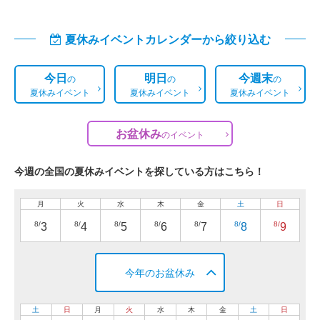
夏休みイベントカレンダーから絞り込む
今日
明日
今週末
の
の
の
夏休みイベント
夏休みイベント
夏休みイベント
お盆休み
の
イベント
今週の全国の夏休みイベントを探している方はこちら！
月
火
水
木
金
土
日
8/
8/
8/
8/
8/
8/
8/
3
4
5
6
7
8
9
今年のお盆休み
土
日
月
火
水
木
金
土
日