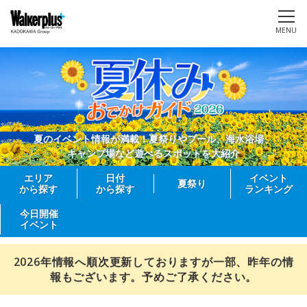
MENU
夏のイベント情報が満載！夏祭りやプール、海水浴場、
キャンプ場など遊べるスポットを大紹介
エリア
日付
イベント
夏祭り
から探す
から探す
ランキング
今日開催
イベント
2026年情報へ順次更新しておりますが一部、昨年の情
報もございます。予めご了承ください。