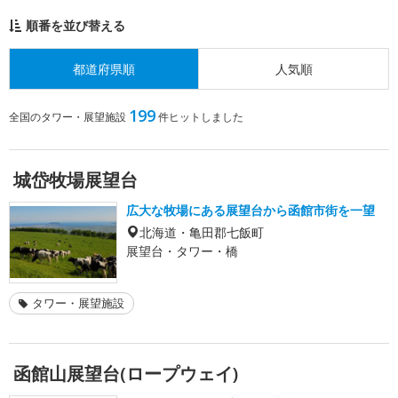
順番を並び替える
都道府県順
人気順
199
全国のタワー・展望施設
件ヒットしました
城岱牧場展望台
広大な牧場にある展望台から函館市街を一望
北海道・亀田郡七飯町
展望台・タワー・橋
タワー・展望施設
函館山展望台(ロープウェイ)