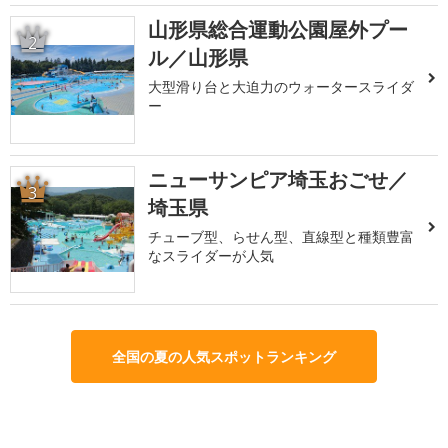
山形県総合運動公園屋外プー
2
ル／山形県
大型滑り台と大迫力のウォータースライダ
ー
ニューサンピア埼玉おごせ／
3
埼玉県
チューブ型、らせん型、直線型と種類豊富
なスライダーが人気
全国の夏の人気スポットランキング