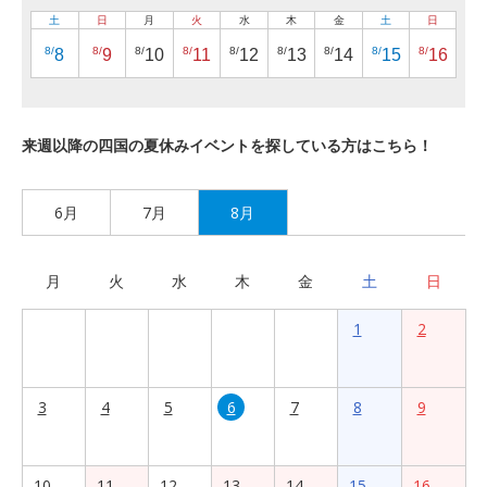
土
日
月
火
水
木
金
土
日
8/
8/
8/
8/
8/
8/
8/
8/
8/
8
9
10
11
12
13
14
15
16
来週以降の四国の夏休みイベントを探している方はこちら！
6月
7月
8月
月
火
水
木
金
土
日
1
2
3
4
5
6
7
8
9
10
11
12
13
14
15
16