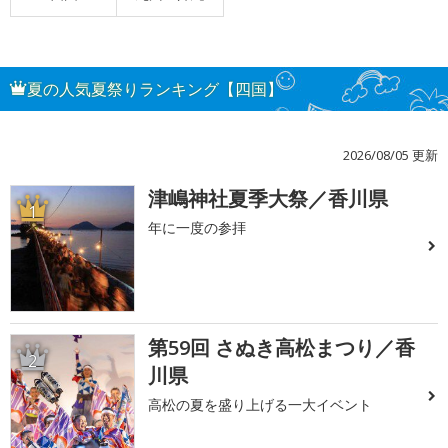
夏の人気夏祭りランキング【四国】
2026/08/05 更新
津嶋神社夏季大祭／香川県
1
年に一度の参拝
第59回 さぬき高松まつり／香
2
川県
高松の夏を盛り上げる一大イベント