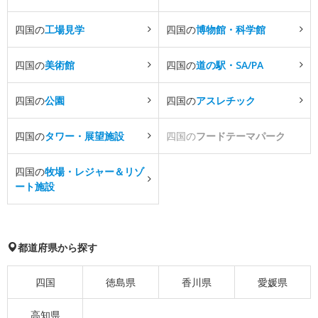
四国の
工場見学
四国の
博物館・科学館
四国の
美術館
四国の
道の駅・SA/PA
四国の
公園
四国の
アスレチック
四国の
タワー・展望施設
四国の
フードテーマパーク
四国の
牧場・レジャー＆リゾ
ート施設
都道府県から探す
四国
徳島県
香川県
愛媛県
高知県