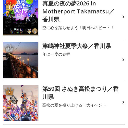
真夏の夜の夢2026 in
1
Motherport Takamatsu／
香川県
空に心を躍らせよう！明日へのビート！
津嶋神社夏季大祭／香川県
2
年に一度の参拝
第59回 さぬき高松まつり／香
3
川県
高松の夏を盛り上げる一大イベント