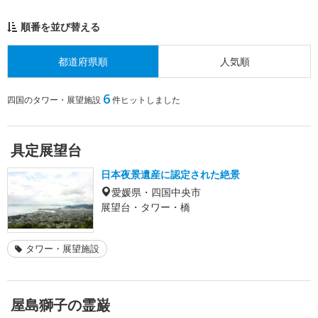
順番を並び替える
都道府県順
人気順
6
四国のタワー・展望施設
件ヒットしました
具定展望台
日本夜景遺産に認定された絶景
愛媛県・四国中央市
展望台・タワー・橋
タワー・展望施設
屋島獅子の霊巌