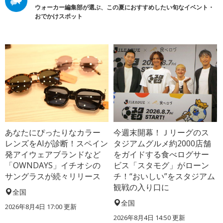
ウォーカー編集部が選ぶ、この夏におすすめしたい旬なイベント・
おでかけスポット
あなたにぴったりなカラー
今週末開幕！Ｊリーグのス
レンズをAIが診断！スペイン
タジアムグルメ約2000店舗
発アイウェアブランドなど
をガイドする食べログサー
「OWNDAYS」イチオシの
ビス「スタモグ」がローン
サングラスが続々リリース
チ！“おいしい”をスタジアム
観戦の入り口に
全国
全国
2026年8月4日 17:00
更新
2026年8月4日 14:50
更新