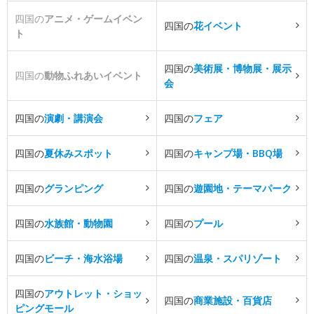
四国の
アニメ・ゲームイベン
四国の
花イベント
ト
四国の
美術展・博物展・展示
四国の
動物ふれあいイベント
会
四国の
演劇・講演会
四国の
フェア
四国の
夏休みスポット
四国の
キャンプ場・BBQ場
四国の
グランピング
四国の
遊園地・テーマパーク
四国の
水族館・動物園
四国の
プール
四国の
ビーチ・海水浴場
四国の
温泉・スパリゾート
四国の
アウトレット・ショッ
四国の
商業施設・百貨店
ピングモール