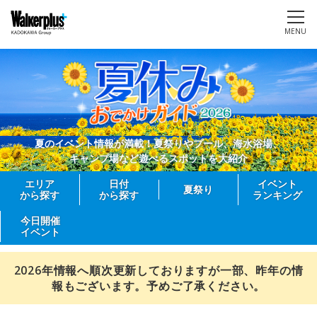
MENU
夏のイベント情報が満載！夏祭りやプール、海水浴場、
キャンプ場など遊べるスポットを大紹介
エリア
日付
イベント
夏祭り
から探す
から探す
ランキング
今日開催
イベント
2026年情報へ順次更新しておりますが一部、昨年の情
報もございます。予めご了承ください。