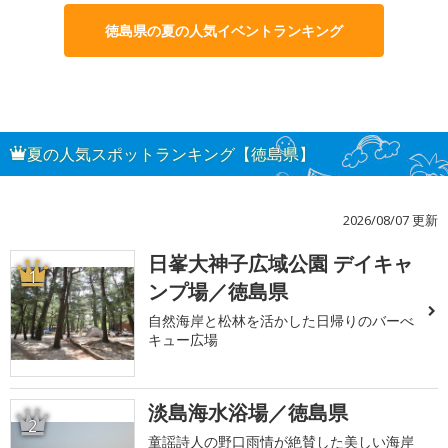
徳島県の夏の人気イベントランキング
夏の人気スポットランキング【徳島県】
2026/08/07 更新
日峯大神子広域公園 デイキャ
1
ンプ場／徳島県
自然海岸と松林を活かした日帰りのバーべ
キュー広場
淡島海水浴場／徳島県
2
童謡詩人の野口雨情が絶賛した美しい海岸