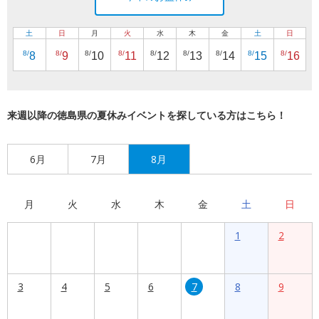
土
日
月
火
水
木
金
土
日
8/
8/
8/
8/
8/
8/
8/
8/
8/
8
9
10
11
12
13
14
15
16
来週以降の徳島県の夏休みイベントを探している方はこちら！
6月
7月
8月
月
火
水
木
金
土
日
1
2
3
4
5
6
7
8
9