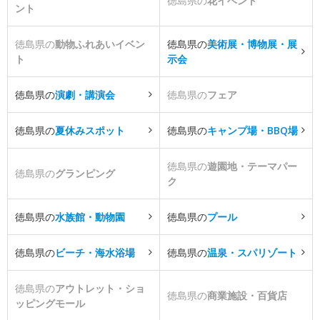
徳島県の
花イベント
ント
徳島県の
動物ふれあいイベン
徳島県の
美術展・博物展・展
ト
示会
徳島県の
演劇・講演会
徳島県の
フェア
徳島県の
夏休みスポット
徳島県の
キャンプ場・BBQ場
徳島県の
遊園地・テーマパー
徳島県の
グランピング
ク
徳島県の
水族館・動物園
徳島県の
プール
徳島県の
ビーチ・海水浴場
徳島県の
温泉・スパリゾート
徳島県の
アウトレット・ショ
徳島県の
商業施設・百貨店
ッピングモール