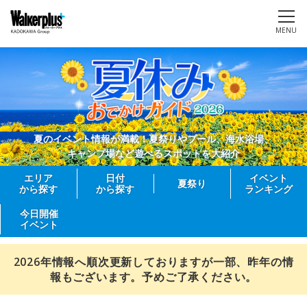
MENU
夏のイベント情報が満載！夏祭りやプール、海水浴場、
キャンプ場など遊べるスポットを大紹介
エリア
日付
イベント
夏祭り
から探す
から探す
ランキング
今日開催
イベント
2026年情報へ順次更新しておりますが一部、昨年の情
報もございます。予めご了承ください。