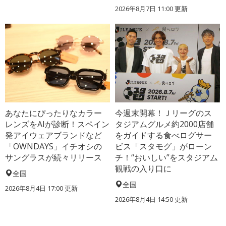
2026年8月7日 11:00
更新
あなたにぴったりなカラー
今週末開幕！Ｊリーグのス
レンズをAIが診断！スペイン
タジアムグルメ約2000店舗
発アイウェアブランドなど
をガイドする食べログサー
「OWNDAYS」イチオシの
ビス「スタモグ」がローン
サングラスが続々リリース
チ！“おいしい”をスタジアム
観戦の入り口に
全国
全国
2026年8月4日 17:00
更新
2026年8月4日 14:50
更新