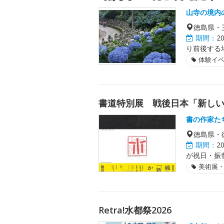
山寺の境内
徳島県・
期間：
2
り前後する
体験イ
書道特別展 戦後日本「新し
書の作家た
徳島県・
期間：
2
が祝日・振
美術展
Retra!水都祭2026