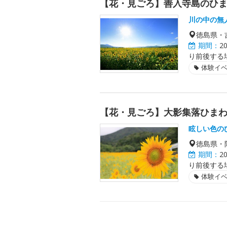
【花・見ごろ】善入寺島のひ
川の中の無
徳島県・
期間：
2
り前後する
体験イ
【花・見ごろ】大影集落ひま
眩しい色の
徳島県・
期間：
2
り前後する
体験イ