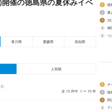
(金)開催の徳島県の夏休みイベ
徳
1
東
2
2
3
鳴
4
つ
5
香川県
愛媛県
高知県
人気順
チ
1
した
全 15 件中 1 〜 10 件
徳
2
阿
3
ア
4