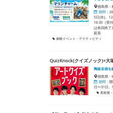
徳島県・
期間：
2
5日(水)、1
16:30（受付
は各回終了3
延長
体験イベント・アクティビティ
QuizKnock(クイズノック
陶板名画を
徳島県・
期間：
開
日〜31日、9
美術展