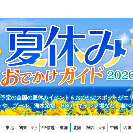
開催予定の全国の夏休みイベント＆おでかけスポットがエ
トや、プール、海水浴場、BBQ・キャンプ場など、遊べ
道
東北
関東
甲信越
東海
北陸
関西
中国
四国
東京
大阪