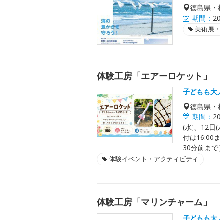
徳島県・
期間：
2
美術展
体験工房「エアーロケット」
子どもも大
徳島県・
期間：
2
(水)、12日
付は16:00
30分前まで
体験イベント・アクティビティ
体験工房「マリンチャーム」
子どもも大