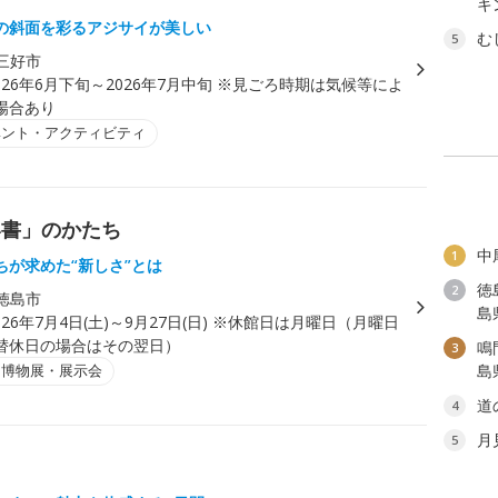
キ
の斜面を彩るアジサイが美しい
む
5
三好市
026年6月下旬～2026年7月中旬 ※見ごろ時期は気候等によ
場合あり
ベント・アクティビティ
い書」のかたち
中
1
ちが求めた“新しさ”とは
徳
2
徳島市
島
026年7月4日(土)～9月27日(日) ※休館日は月曜日（月曜日
替休日の場合はその翌日）
鳴
3
・博物展・展示会
島
道
4
月
5