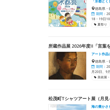
「水都とく
徳島県・
期間：
2
18・19日1
夏祭り
所蔵作品展 2026年度II「言
アート作品
徳島県・
期間：
2
月20日、9月
美術展
松茂町Tシャツアート展（月見
海の豊かさ