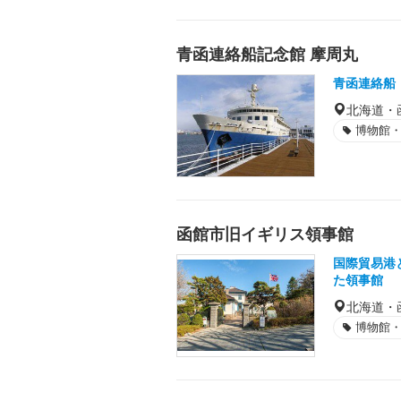
青函連絡船記念館 摩周丸
青函連絡船
北海道・
博物館
函館市旧イギリス領事館
国際貿易港
た領事館
北海道・
博物館