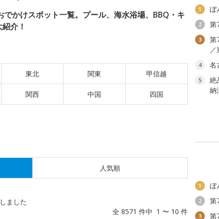
ぼ
1
のおでかけスポット一覧。プール、海水浴場、BBQ・キ
第
2
大紹介！
第
3
／
名
4
東北
関東
甲信越
絶
5
納
関西
中国
四国
人気順
ぼ
1
第
しました
2
全 8571 件中 1 〜 10 件
第
3