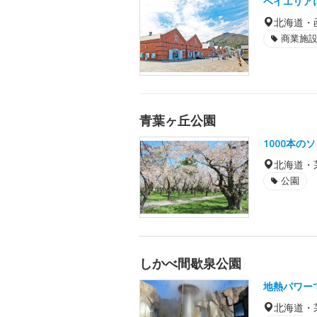
ベイエリア
北海道・
商業施
青葉ヶ丘公園
1000本
北海道・
公園
しかべ間歇泉公園
地熱パワー
北海道・