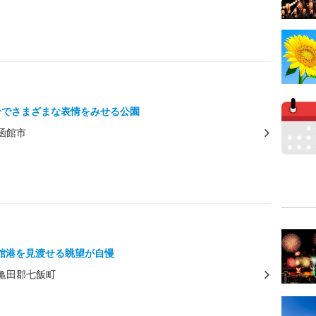
ンでさまざまな表情をみせる公園
函館市
館港を見渡せる眺望が自慢
亀田郡七飯町