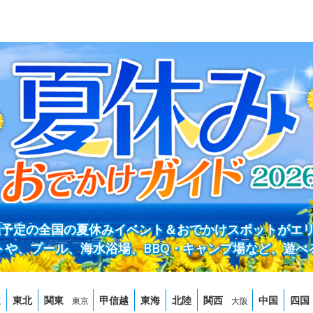
開催予定の全国の夏休みイベント＆おでかけスポットがエ
トや、プール、海水浴場、BBQ・キャンプ場など、遊べ
道
東北
関東
甲信越
東海
北陸
関西
中国
四国
東京
大阪