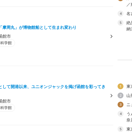
／
名
4
絶
5
「摩周丸」が博物館船として生まれ変わり
納
函館市
・科学館
東
として開港以来、ユニオンジャックを掲げ函館を彩ってき
1
山
2
函館市
ニ
3
・科学館
う
4
奈
東
5