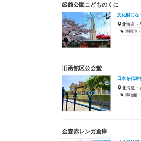
函館公園こどものくに
文化財にな
北海道・
遊園地
旧函館区公会堂
日本を代表
北海道・
博物館
金森赤レンガ倉庫