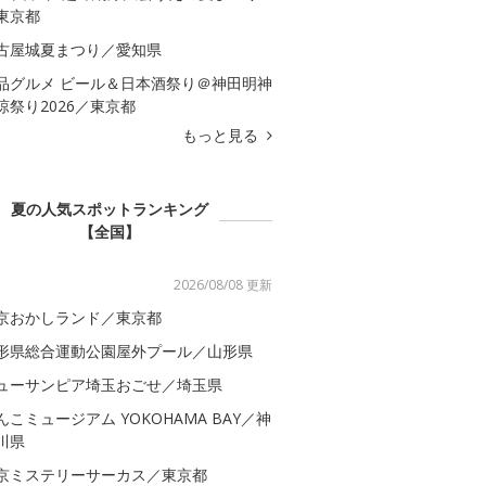
東京都
古屋城夏まつり／愛知県
品グルメ ビール＆日本酒祭り＠神田明神
涼祭り2026／東京都
もっと見る
夏の人気スポットランキング
【全国】
2026/08/08 更新
京おかしランド／東京都
形県総合運動公園屋外プール／山形県
ューサンピア埼玉おごせ／埼玉県
んこミュージアム YOKOHAMA BAY／神
川県
京ミステリーサーカス／東京都