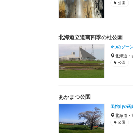
公園
北海道立道南四季の杜公園
4つのゾー
北海道・
公園
あかまつ公園
函館山や函
北海道・
公園