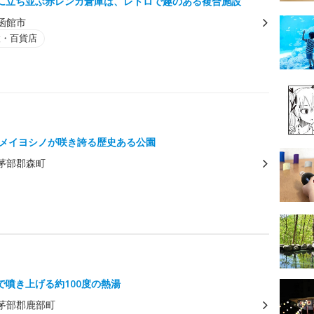
に立ち並ぶ赤レンガ倉庫は、レトロで趣のある複合施設
函館市
設・百貨店
のソメイヨシノが咲き誇る歴史ある公園
茅部郡森町
で噴き上げる約100度の熱湯
茅部郡鹿部町