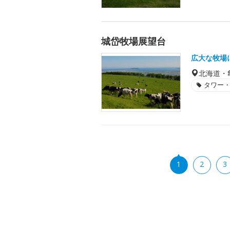
城岱牧場展望台
広大な牧場
北海道・
タワー
1
2
3