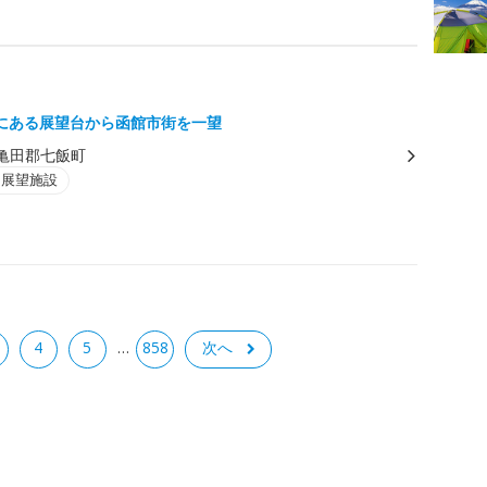
にある展望台から函館市街を一望
亀田郡七飯町
・展望施設
4
5
858
次へ
…