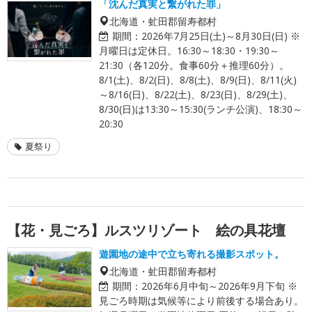
「沈んだ真実と繋がれた罪」
北海道・虻田郡留寿都村
期間：
2026年7月25日(土)～8月30日(日) ※
月曜日は定休日。16:30～18:30・19:30～
21:30（各120分。食事60分＋推理60分）。
8/1(土)、8/2(日)、8/8(土)、8/9(日)、8/11(火)
～8/16(日)、8/22(土)、8/23(日)、8/29(土)、
8/30(日)は13:30～15:30(ランチ公演)、18:30～
20:30
夏祭り
【花・見ごろ】ルスツリゾート 絵の具花壇
遊園地の途中で立ち寄れる撮影スポット。
北海道・虻田郡留寿都村
期間：
2026年6月中旬～2026年9月下旬 ※
見ごろ時期は気候等により前後する場合あり。