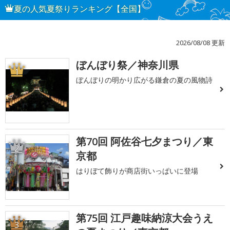
夏の人気夏祭りランキング【全国】
2026/08/08 更新
ぼんぼり祭／神奈川県
1
ぼんぼりの明かり広がる鎌倉の夏の風物詩
第70回 阿佐谷七夕まつり／東
2
京都
はりぼて飾りが商店街いっぱいに登場
第75回 江戸趣味納涼大会うえ
3