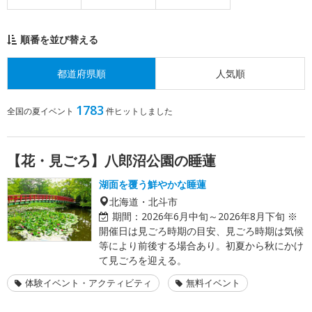
順番を並び替える
都道府県順
人気順
1783
全国の夏イベント
件ヒットしました
【花・見ごろ】八郎沼公園の睡蓮
湖面を覆う鮮やかな睡蓮
北海道・北斗市
期間：
2026年6月中旬～2026年8月下旬 ※
開催日は見ごろ時期の目安、見ごろ時期は気候
等により前後する場合あり。初夏から秋にかけ
て見ごろを迎える。
体験イベント・アクティビティ
無料イベント