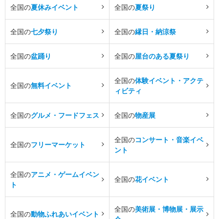
全国の
夏休みイベント
全国の
夏祭り
全国の
七夕祭り
全国の
縁日・納涼祭
全国の
盆踊り
全国の
屋台のある夏祭り
全国の
体験イベント・アクテ
全国の
無料イベント
ィビティ
全国の
グルメ・フードフェス
全国の
物産展
全国の
コンサート・音楽イベ
全国の
フリーマーケット
ント
全国の
アニメ・ゲームイベン
全国の
花イベント
ト
全国の
美術展・博物展・展示
全国の
動物ふれあいイベント