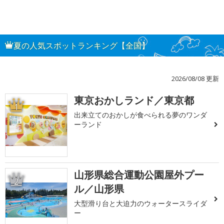
夏の人気スポットランキング【全国】
2026/08/08 更新
東京おかしランド／東京都
1
出来立てのおかしが食べられる夢のワンダ
ーランド
山形県総合運動公園屋外プー
2
ル／山形県
大型滑り台と大迫力のウォータースライダ
ー