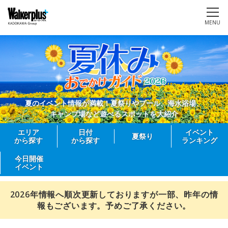
MENU
夏のイベント情報が満載！夏祭りやプール、海水浴場、
キャンプ場など遊べるスポットを大紹介
エリア
日付
イベント
夏祭り
から探す
から探す
ランキング
今日開催
イベント
2026年情報へ順次更新しておりますが一部、昨年の情
報もございます。予めご了承ください。