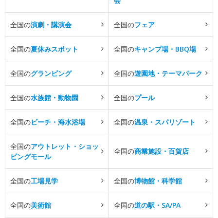
会
全国の
演劇・講演会
全国の
フェア
全国の
夏休みスポット
全国の
キャンプ場・BBQ場
全国の
グランピング
全国の
遊園地・テーマパーク
全国の
水族館・動物園
全国の
プール
全国の
ビーチ・海水浴場
全国の
温泉・スパリゾート
全国の
アウトレット・ショッ
全国の
商業施設・百貨店
ピングモール
全国の
工場見学
全国の
博物館・科学館
全国の
美術館
全国の
道の駅・SA/PA