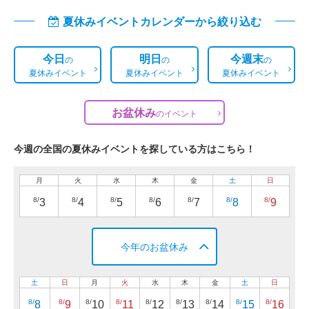
夏休みイベントカレンダーから絞り込む
今日
明日
今週末
の
の
の
夏休みイベント
夏休みイベント
夏休みイベント
お盆休み
の
イベント
今週の全国の夏休みイベントを探している方はこちら！
月
火
水
木
金
土
日
8/
8/
8/
8/
8/
8/
8/
3
4
5
6
7
8
9
今年のお盆休み
土
日
月
火
水
木
金
土
日
8/
8/
8/
8/
8/
8/
8/
8/
8/
8
9
10
11
12
13
14
15
16