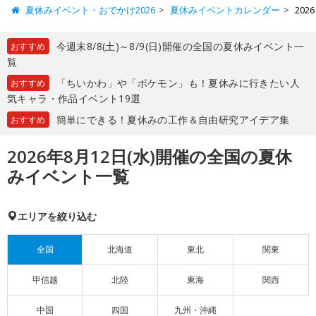
夏休みイベント・おでかけ2026
夏休みイベントカレンダー
20
今週末8/8(土)～8/9(日)開催の全国の夏休みイベント一
おすすめ
覧
「ちいかわ」や「ポケモン」も！夏休みに行きたい人
おすすめ
気キャラ・作品イベント19選
簡単にできる！夏休みの工作＆自由研究アイデア集
おすすめ
2026年8月12日(水)開催の全国の夏休
みイベント一覧
エリアを絞り込む
全国
北海道
東北
関東
甲信越
北陸
東海
関西
中国
四国
九州・沖縄