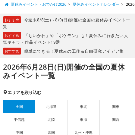
夏休みイベント・おでかけ2026
夏休みイベントカレンダー
20
今週末8/8(土)～8/9(日)開催の全国の夏休みイベント一
おすすめ
覧
「ちいかわ」や「ポケモン」も！夏休みに行きたい人
おすすめ
気キャラ・作品イベント19選
簡単にできる！夏休みの工作＆自由研究アイデア集
おすすめ
2026年6月28日(日)開催の全国の夏休
みイベント一覧
エリアを絞り込む
全国
北海道
東北
関東
甲信越
北陸
東海
関西
中国
四国
九州・沖縄