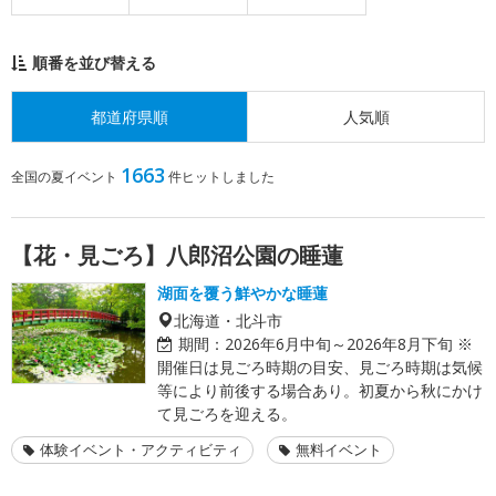
順番を並び替える
都道府県順
人気順
1663
全国の夏イベント
件ヒットしました
【花・見ごろ】八郎沼公園の睡蓮
湖面を覆う鮮やかな睡蓮
北海道・北斗市
期間：
2026年6月中旬～2026年8月下旬 ※
開催日は見ごろ時期の目安、見ごろ時期は気候
等により前後する場合あり。初夏から秋にかけ
て見ごろを迎える。
体験イベント・アクティビティ
無料イベント