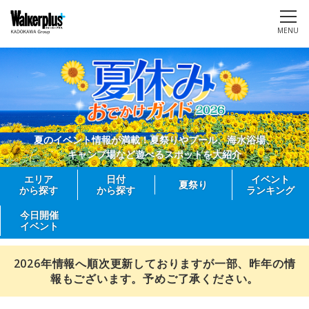
MENU
夏のイベント情報が満載！夏祭りやプール、海水浴場、
キャンプ場など遊べるスポットを大紹介
エリア
日付
イベント
夏祭り
から探す
から探す
ランキング
今日開催
イベント
2026年情報へ順次更新しておりますが一部、昨年の情
報もございます。予めご了承ください。