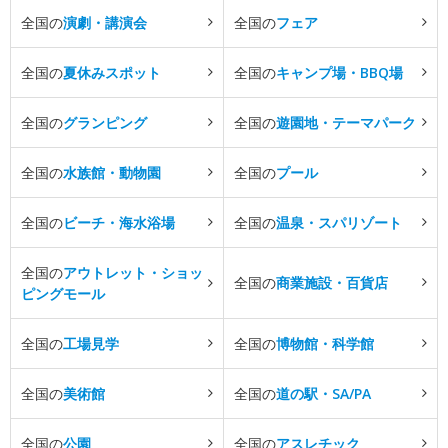
全国の
演劇・講演会
全国の
フェア
全国の
夏休みスポット
全国の
キャンプ場・BBQ場
全国の
グランピング
全国の
遊園地・テーマパーク
全国の
水族館・動物園
全国の
プール
全国の
ビーチ・海水浴場
全国の
温泉・スパリゾート
全国の
アウトレット・ショッ
全国の
商業施設・百貨店
ピングモール
全国の
工場見学
全国の
博物館・科学館
全国の
美術館
全国の
道の駅・SA/PA
全国の
公園
全国の
アスレチック