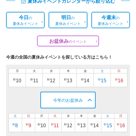
夏休みイベントカレンダーから絞り込む
今日
明日
今週末
の
の
の
夏休みイベント
夏休みイベント
夏休みイベント
お盆休み
の
イベント
今週の全国の夏休みイベントを探している方はこちら！
月
火
水
木
金
土
日
8/
8/
8/
8/
8/
8/
8/
10
11
12
13
14
15
16
今年のお盆休み
土
日
月
火
水
木
金
土
日
8/
8/
8/
8/
8/
8/
8/
8/
8/
8
9
10
11
12
13
14
15
16