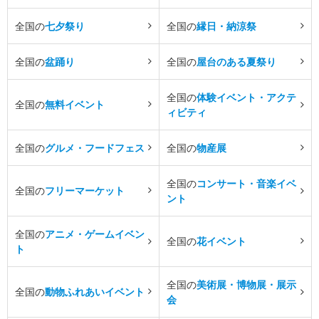
全国の
七夕祭り
全国の
縁日・納涼祭
全国の
盆踊り
全国の
屋台のある夏祭り
全国の
体験イベント・アクテ
全国の
無料イベント
ィビティ
全国の
グルメ・フードフェス
全国の
物産展
全国の
コンサート・音楽イベ
全国の
フリーマーケット
ント
全国の
アニメ・ゲームイベン
全国の
花イベント
ト
全国の
美術展・博物展・展示
全国の
動物ふれあいイベント
会