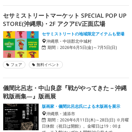
セサミストリートマーケット SPECIAL POP UP
STORE(沖縄県)・2F アクアEV正面広場
セサミストリートの地域限定アイテムも登場
沖縄県・中頭郡北中城村
期間：
2026年6月5日(金)～7月5日(日)
フェア
無料イベント
儀間比呂志・中山良彦『戦がやってきた－沖縄
戦版画集—』版画展
版画家・儀間比呂志氏による木版画を展示
沖縄県・浦添市
期間：
2026年6月11日(木)～28日(日) ※月曜
日休館（祝日は開館）。金曜日は19：00ま