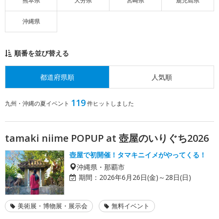
熊本県
大分県
宮崎県
鹿児島県
沖縄県
順番を並び替える
都道府県順
人気順
119
九州・沖縄の夏イベント
件ヒットしました
tamaki niime POPUP at 壺屋のいりぐち2026
壺屋で初開催！タマキニイメがやってくる！
沖縄県・那覇市
期間：
2026年6月26日(金)～28日(日)
美術展・博物展・展示会
無料イベント