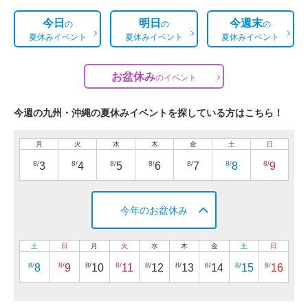
今日
明日
今週末
の
の
の
夏休みイベント
夏休みイベント
夏休みイベント
お盆休み
の
イベント
今週の九州・沖縄の夏休みイベントを探している方はこちら！
月
火
水
木
金
土
日
8/
8/
8/
8/
8/
8/
8/
3
4
5
6
7
8
9
今年のお盆休み
土
日
月
火
水
木
金
土
日
8/
8/
8/
8/
8/
8/
8/
8/
8/
8
9
10
11
12
13
14
15
16