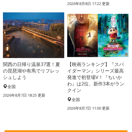
2026年8月8日 17:22
更新
関西の日帰り温泉37選！夏
【映画ランキング】『スパ
の琵琶湖や有馬でリフレッ
イダーマン』シリーズ最高
シュしよう
発進で初登場V！『ちいか
わ』は2位、新作3本がラン
全国
クイン
2026年8月7日 18:25
更新
全国
2026年8月7日 11:00
更新