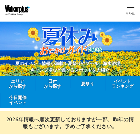
MENU
夏のイベント情報が満載！夏祭りやプール、海水浴場、
キャンプ場など遊べるスポットを大紹介
エリア
日付
イベント
夏祭り
から探す
から探す
ランキング
今日開催
イベント
2026年情報へ順次更新しておりますが一部、昨年の情
報もございます。予めご了承ください。