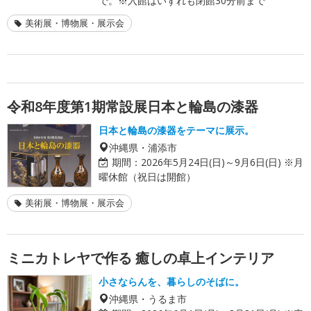
で。※入館はいずれも閉館30分前まで
美術展・博物展・展示会
令和8年度第1期常設展日本と輪島の漆器
日本と輪島の漆器をテーマに展示。
沖縄県・浦添市
期間：
2026年5月24日(日)～9月6日(日) ※月
曜休館（祝日は開館）
美術展・博物展・展示会
ミニカトレヤで作る 癒しの卓上インテリア
小さならんを、暮らしのそばに。
沖縄県・うるま市