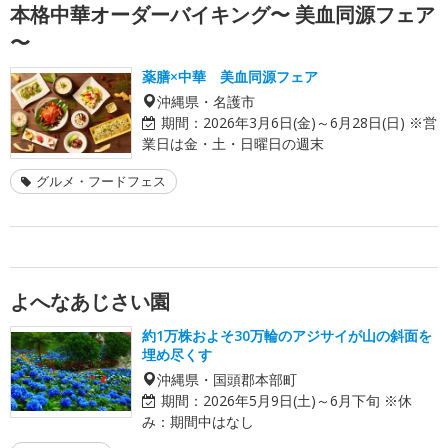
本格中華オーダーバイキング〜 美血同源フェア
〜
薬膳×中華 美血同源フェア
沖縄県・名護市
期間：
2026年3月6日(金)～6月28日(日) ※営
業日は金・土・日曜日の週末
グルメ・フードフェス
よへなあじさい園
約1万株およそ30万輪のアジサイが山の斜面を
埋め尽くす
沖縄県・国頭郡本部町
期間：
2026年5月9日(土)～6月下旬 ※休
み：期間中はなし