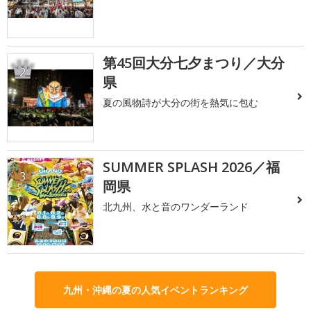
第45回大分七夕まつり／大分
2
県
夏の風物詩が大分の街を熱気に包む
SUMMER SPLASH 2026／福
3
岡県
北九州、水と音のワンダーランド
九州・沖縄の夏の人気イベントランキング