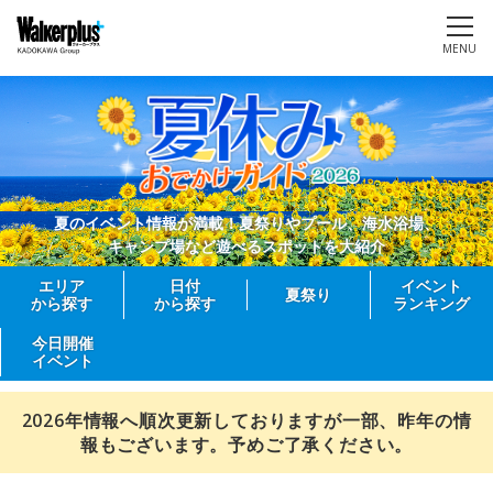
MENU
夏のイベント情報が満載！夏祭りやプール、海水浴場、
キャンプ場など遊べるスポットを大紹介
エリア
日付
イベント
夏祭り
から探す
から探す
ランキング
今日開催
イベント
2026年情報へ順次更新しておりますが一部、昨年の情
報もございます。予めご了承ください。