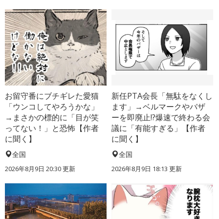
お留守番にブチギレた愛猫
新任PTA会長「無駄をなくし
「ウンコしてやろうかな」
ます」→ベルマークやバザ
→まさかの標的に「目が笑
ーを即廃止!?爆速で終わる会
ってない！」と恐怖【作者
議に「有能すぎる」【作者
に聞く】
に聞く】
全国
全国
2026年8月9日 20:30
更新
2026年8月9日 18:13
更新