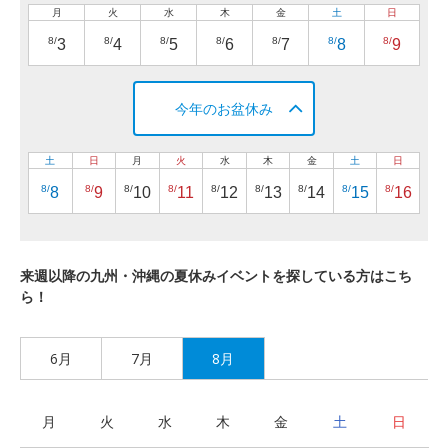
月
火
水
木
金
土
日
8/
8/
8/
8/
8/
8/
8/
3
4
5
6
7
8
9
今年のお盆休み
土
日
月
火
水
木
金
土
日
8/
8/
8/
8/
8/
8/
8/
8/
8/
8
9
10
11
12
13
14
15
16
来週以降の九州・沖縄の夏休みイベントを探している方はこち
ら！
6月
7月
8月
月
火
水
木
金
土
日