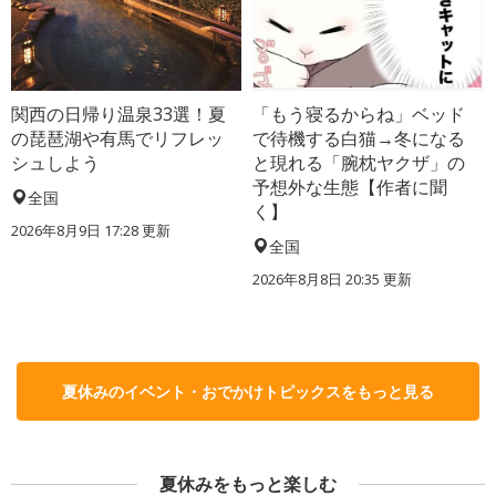
関西の日帰り温泉33選！夏
「もう寝るからね」ベッド
の琵琶湖や有馬でリフレッ
で待機する白猫→冬になる
シュしよう
と現れる「腕枕ヤクザ」の
予想外な生態【作者に聞
全国
く】
2026年8月9日 17:28
更新
全国
2026年8月8日 20:35
更新
夏休みのイベント・おでかけトピックスをもっと見る
夏休みをもっと楽しむ