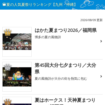
夏の人気夏祭りランキング【九州・沖縄】
2026/08/09 更新
はかた夏まつり2026／福岡県
1
博多の夏の風物詩
第45回大分七夕まつり／大分
2
県
夏の風物詩が大分の街を熱気に包む
夏はホークス！天神夏まつり
3