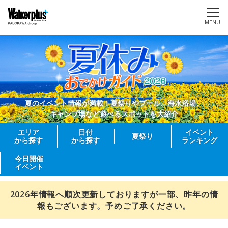
MENU
夏のイベント情報が満載！夏祭りやプール、海水浴場、
キャンプ場など遊べるスポットを大紹介
エリア
日付
イベント
夏祭り
から探す
から探す
ランキング
今日開催
イベント
2026年情報へ順次更新しておりますが一部、昨年の情
報もございます。予めご了承ください。