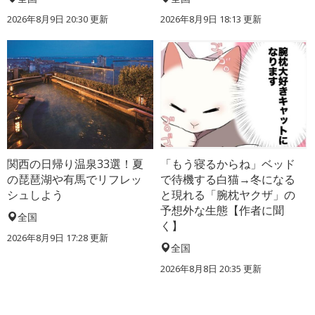
2026年8月9日 20:30
更新
2026年8月9日 18:13
更新
関西の日帰り温泉33選！夏
「もう寝るからね」ベッド
の琵琶湖や有馬でリフレッ
で待機する白猫→冬になる
シュしよう
と現れる「腕枕ヤクザ」の
予想外な生態【作者に聞
全国
く】
2026年8月9日 17:28
更新
全国
2026年8月8日 20:35
更新