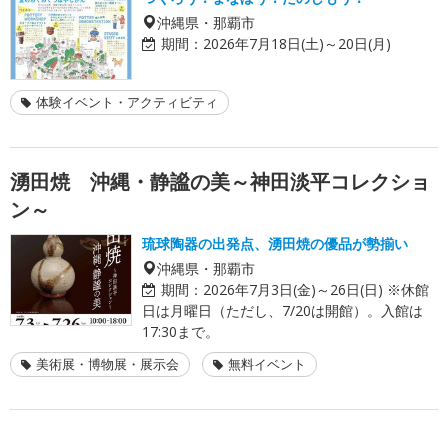
沖縄県・那覇市
期間：
2026年7月18日(土)～20日(月)
体験イベント・アクティビティ
湧田焼 沖縄・静謐の美～神田淡平コレクショ
ン～
琉球陶器の出発点、湧田焼の優品が勢揃い
沖縄県・那覇市
期間：
2026年7月3日(金)～26日(日) ※休館
日は月曜日（ただし、7/20は開館）。入館は
17:30まで。
美術展・博物展・展示会
無料イベント