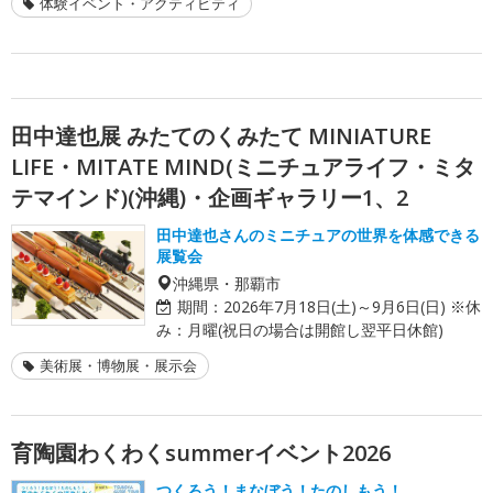
体験イベント・アクティビティ
田中達也展 みたてのくみたて MINIATURE
LIFE・MITATE MIND(ミニチュアライフ・ミタ
テマインド)(沖縄)・企画ギャラリー1、2
田中達也さんのミニチュアの世界を体感できる
展覧会
沖縄県・那覇市
期間：
2026年7月18日(土)～9月6日(日) ※休
み：月曜(祝日の場合は開館し翌平日休館)
美術展・博物展・展示会
育陶園わくわくsummerイベント2026
つくろう！まなぼう！たのしもう！