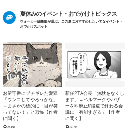
夏休みのイベント・おでかけトピックス
ウォーカー編集部が選ぶ、この夏におすすめしたい旬なイベント・
おでかけスポット
お留守番にブチギレた愛猫
新任PTA会長「無駄をなくし
「ウンコしてやろうかな」
ます」→ベルマークやバザ
→まさかの標的に「目が笑
ーを即廃止!?爆速で終わる会
ってない！」と恐怖【作者
議に「有能すぎる」【作者
に聞く】
に聞く】
全国
全国