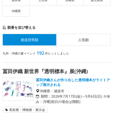
熊本県
大分県
宮崎県
鹿児島県
沖縄県
順番を並び替える
都道府県順
人気順
192
九州・沖縄の夏イベント
件ヒットしました
冨田伊織 新世界『透明標本』展(沖縄)
冨田伊織さんが作り出した透明標本がライトア
ップ展示される
沖縄県・浦添市
期間：
2026年7月17日(金)～9月6日(日) ※休
み：月曜(祝日の場合は開館)
美術展・博物展・展示会