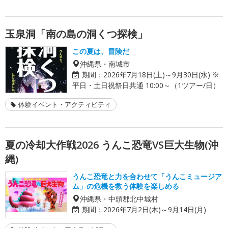
玉泉洞「南の島の洞くつ探検」
この夏は、冒険だ
沖縄県・南城市
期間：
2026年7月18日(土)～9月30日(水) ※
平日・土日祝祭日共通 10:00～（1ツアー/日）
体験イベント・アクティビティ
夏の冷却大作戦2026 うんこ恐竜VS巨大生物(沖
縄)
うんこ恐竜と力を合わせて「うんこミュージア
ム」の危機を救う体験を楽しめる
沖縄県・中頭郡北中城村
期間：
2026年7月2日(木)～9月14日(月)