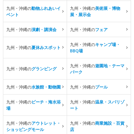
九州・沖縄の
動物ふれあいイ
九州・沖縄の
美術展・博物
ベント
展・展示会
九州・沖縄の
演劇・講演会
九州・沖縄の
フェア
九州・沖縄の
キャンプ場・
九州・沖縄の
夏休みスポット
BBQ場
九州・沖縄の
遊園地・テーマ
九州・沖縄の
グランピング
パーク
九州・沖縄の
水族館・動物園
九州・沖縄の
プール
九州・沖縄の
ビーチ・海水浴
九州・沖縄の
温泉・スパリゾ
場
ート
九州・沖縄の
アウトレット・
九州・沖縄の
商業施設・百貨
ショッピングモール
店