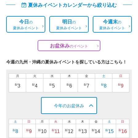
夏休みイベントカレンダーから絞り込む
今日
明日
今週末
の
の
の
夏休みイベント
夏休みイベント
夏休みイベント
お盆休み
の
イベント
今週の九州・沖縄の夏休みイベントを探している方はこちら！
月
火
水
木
金
土
日
8/
8/
8/
8/
8/
8/
8/
3
4
5
6
7
8
9
今年のお盆休み
土
日
月
火
水
木
金
土
日
8/
8/
8/
8/
8/
8/
8/
8/
8/
8
9
10
11
12
13
14
15
16