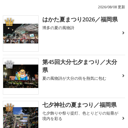
2026/08/08 更新
はかた夏まつり2026／福岡県
1
博多の夏の風物詩
第45回大分七夕まつり／大分
2
県
夏の風物詩が大分の街を熱気に包む
七夕神社の夏まつり／福岡県
3
七夕飾りや祭り提灯、色とりどりの短冊が
境内を彩る