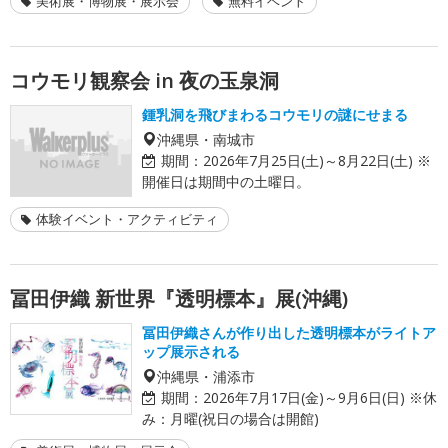
美術展・博物展・展示会
無料イベント
コウモリ観察会 in 夜の玉泉洞
鍾乳洞を飛びまわるコウモリの謎にせまる
沖縄県・南城市
期間：
2026年7月25日(土)～8月22日(土) ※
開催日は期間中の土曜日。
体験イベント・アクティビティ
冨田伊織 新世界『透明標本』展(沖縄)
冨田伊織さんが作り出した透明標本がライトア
ップ展示される
沖縄県・浦添市
期間：
2026年7月17日(金)～9月6日(日) ※休
み：月曜(祝日の場合は開館)