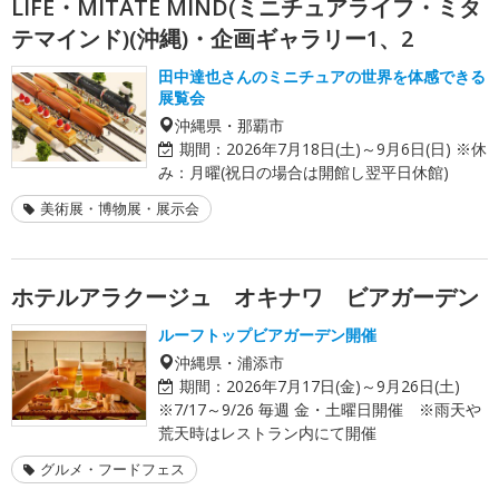
LIFE・MITATE MIND(ミニチュアライフ・ミタ
テマインド)(沖縄)・企画ギャラリー1、2
田中達也さんのミニチュアの世界を体感できる
展覧会
沖縄県・那覇市
期間：
2026年7月18日(土)～9月6日(日) ※休
み：月曜(祝日の場合は開館し翌平日休館)
美術展・博物展・展示会
ホテルアラクージュ オキナワ ビアガーデン
ルーフトップビアガーデン開催
沖縄県・浦添市
期間：
2026年7月17日(金)～9月26日(土)
※7/17～9/26 毎週 金・土曜日開催 ※雨天や
荒天時はレストラン内にて開催
グルメ・フードフェス