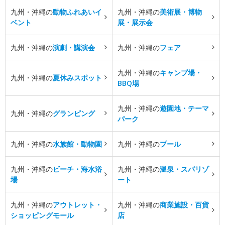
九州・沖縄の
動物ふれあいイ
九州・沖縄の
美術展・博物
ベント
展・展示会
九州・沖縄の
演劇・講演会
九州・沖縄の
フェア
九州・沖縄の
キャンプ場・
九州・沖縄の
夏休みスポット
BBQ場
九州・沖縄の
遊園地・テーマ
九州・沖縄の
グランピング
パーク
九州・沖縄の
水族館・動物園
九州・沖縄の
プール
九州・沖縄の
ビーチ・海水浴
九州・沖縄の
温泉・スパリゾ
場
ート
九州・沖縄の
アウトレット・
九州・沖縄の
商業施設・百貨
ショッピングモール
店