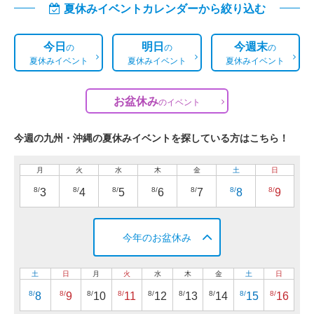
夏休みイベントカレンダーから絞り込む
今日
明日
今週末
の
の
の
夏休みイベント
夏休みイベント
夏休みイベント
お盆休み
の
イベント
今週の九州・沖縄の夏休みイベントを探している方はこちら！
月
火
水
木
金
土
日
8/
8/
8/
8/
8/
8/
8/
3
4
5
6
7
8
9
今年のお盆休み
土
日
月
火
水
木
金
土
日
8/
8/
8/
8/
8/
8/
8/
8/
8/
8
9
10
11
12
13
14
15
16