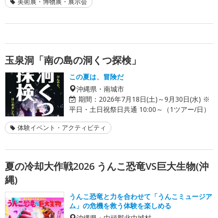
美術展・博物展・展示会
玉泉洞「南の島の洞くつ探検」
この夏は、冒険だ
沖縄県・南城市
期間：
2026年7月18日(土)～9月30日(水) ※
平日・土日祝祭日共通 10:00～（1ツアー/日）
体験イベント・アクティビティ
夏の冷却大作戦2026 うんこ恐竜VS巨大生物(沖
縄)
うんこ恐竜と力を合わせて「うんこミュージア
ム」の危機を救う体験を楽しめる
沖縄県・中頭郡北中城村