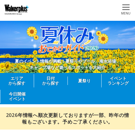
MENU
夏のイベント情報が満載！夏祭りやプール、海水浴場、
キャンプ場など遊べるスポットを大紹介
エリア
日付
イベント
夏祭り
から探す
から探す
ランキング
今日開催
イベント
2026年情報へ順次更新しておりますが一部、昨年の情
報もございます。予めご了承ください。