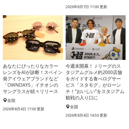
2026年8月7日 11:00
更新
あなたにぴったりなカラー
今週末開幕！Ｊリーグのス
レンズをAIが診断！スペイン
タジアムグルメ約2000店舗
発アイウェアブランドなど
をガイドする食べログサー
「OWNDAYS」イチオシの
ビス「スタモグ」がローン
サングラスが続々リリース
チ！“おいしい”をスタジアム
観戦の入り口に
全国
全国
2026年8月4日 17:00
更新
2026年8月4日 14:50
更新