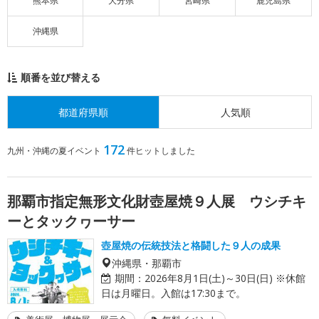
熊本県
大分県
宮崎県
鹿児島県
沖縄県
順番を並び替える
都道府県順
人気順
172
九州・沖縄の夏イベント
件ヒットしました
那覇市指定無形文化財壺屋焼９人展 ウシチキ
ーとタックヮーサー
壺屋焼の伝統技法と格闘した９人の成果
沖縄県・那覇市
期間：
2026年8月1日(土)～30日(日) ※休館
日は月曜日。入館は17:30まで。