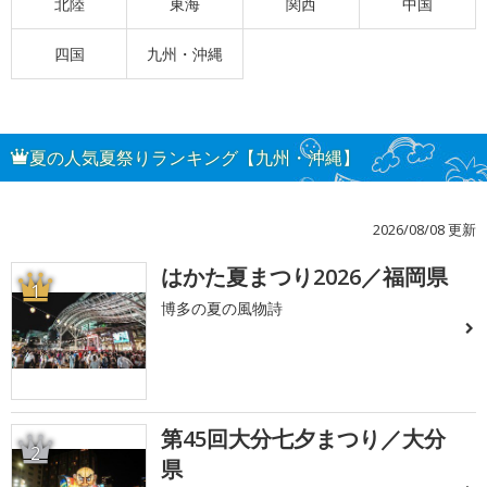
北陸
東海
関西
中国
四国
九州・沖縄
夏の人気夏祭りランキング【九州・沖縄】
2026/08/08 更新
はかた夏まつり2026／福岡県
1
博多の夏の風物詩
第45回大分七夕まつり／大分
2
県