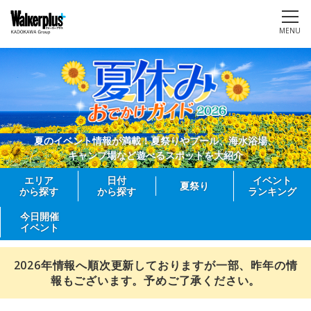
MENU
夏のイベント情報が満載！夏祭りやプール、海水浴場、
キャンプ場など遊べるスポットを大紹介
エリア
日付
イベント
夏祭り
から探す
から探す
ランキング
今日開催
イベント
2026年情報へ順次更新しておりますが一部、昨年の情
報もございます。予めご了承ください。