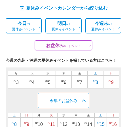
夏休みイベントカレンダーから絞り込む
今日
明日
今週末
の
の
の
夏休みイベント
夏休みイベント
夏休みイベント
お盆休み
の
イベント
今週の九州・沖縄の夏休みイベントを探している方はこちら！
月
火
水
木
金
土
日
8/
8/
8/
8/
8/
8/
8/
3
4
5
6
7
8
9
今年のお盆休み
土
日
月
火
水
木
金
土
日
8/
8/
8/
8/
8/
8/
8/
8/
8/
8
9
10
11
12
13
14
15
16