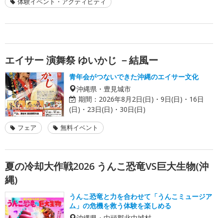
体験イベント・アクティビティ
エイサー 演舞祭 ゆいかじ －結風ー
青年会がつないできた沖縄のエイサー文化
沖縄県・豊見城市
期間：
2026年8月2日(日)・9日(日)・16日
(日)・23日(日)・30日(日)
フェア
無料イベント
夏の冷却大作戦2026 うんこ恐竜VS巨大生物(沖
縄)
うんこ恐竜と力を合わせて「うんこミュージア
ム」の危機を救う体験を楽しめる
沖縄県・中頭郡北中城村