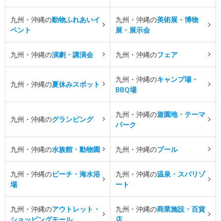
九州・沖縄の
動物ふれあいイ
九州・沖縄の
美術展・博物
ベント
展・展示会
九州・沖縄の
演劇・講演会
九州・沖縄の
フェア
九州・沖縄の
キャンプ場・
九州・沖縄の
夏休みスポット
BBQ場
九州・沖縄の
遊園地・テーマ
九州・沖縄の
グランピング
パーク
九州・沖縄の
水族館・動物園
九州・沖縄の
プール
九州・沖縄の
ビーチ・海水浴
九州・沖縄の
温泉・スパリゾ
場
ート
九州・沖縄の
アウトレット・
九州・沖縄の
商業施設・百貨
ショッピングモール
店