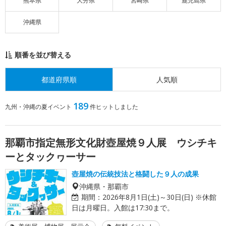
熊本県
大分県
宮崎県
鹿児島県
沖縄県
順番を並び替える
都道府県順
人気順
189
九州・沖縄の夏イベント
件ヒットしました
那覇市指定無形文化財壺屋焼９人展 ウシチキ
ーとタックヮーサー
壺屋焼の伝統技法と格闘した９人の成果
沖縄県・那覇市
期間：
2026年8月1日(土)～30日(日) ※休館
日は月曜日。入館は17:30まで。