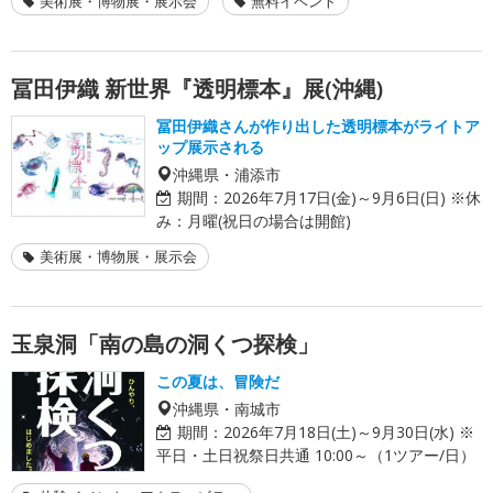
美術展・博物展・展示会
無料イベント
冨田伊織 新世界『透明標本』展(沖縄)
冨田伊織さんが作り出した透明標本がライトア
ップ展示される
沖縄県・浦添市
期間：
2026年7月17日(金)～9月6日(日) ※休
み：月曜(祝日の場合は開館)
美術展・博物展・展示会
玉泉洞「南の島の洞くつ探検」
この夏は、冒険だ
沖縄県・南城市
期間：
2026年7月18日(土)～9月30日(水) ※
平日・土日祝祭日共通 10:00～（1ツアー/日）