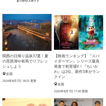
おでかけスポット
関西の日帰り温泉37選！夏
【映画ランキング】『スパ
の琵琶湖や有馬でリフレッ
イダーマン』シリーズ最高
シュしよう
発進で初登場V！『ちいか
わ』は2位、新作3本がラン
全国
クイン
2026年8月7日 18:25
更新
全国
2026年8月7日 11:00
更新