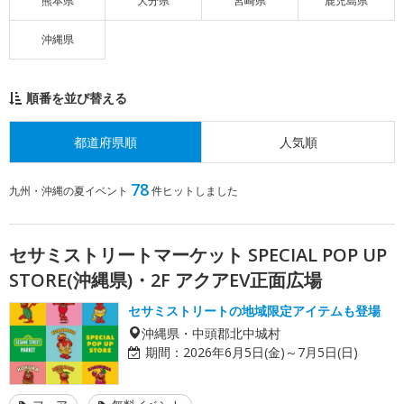
熊本県
大分県
宮崎県
鹿児島県
沖縄県
順番を並び替える
都道府県順
人気順
78
九州・沖縄の夏イベント
件ヒットしました
セサミストリートマーケット SPECIAL POP UP
STORE(沖縄県)・2F アクアEV正面広場
セサミストリートの地域限定アイテムも登場
沖縄県・中頭郡北中城村
期間：
2026年6月5日(金)～7月5日(日)