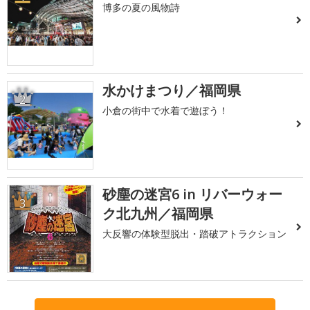
博多の夏の風物詩
水かけまつり／福岡県
2
小倉の街中で水着で遊ぼう！
砂塵の迷宮6 in リバーウォー
3
ク北九州／福岡県
大反響の体験型脱出・踏破アトラクション