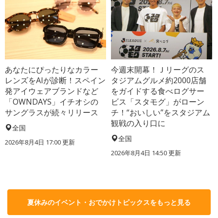
あなたにぴったりなカラー
今週末開幕！Ｊリーグのス
レンズをAIが診断！スペイン
タジアムグルメ約2000店舗
発アイウェアブランドなど
をガイドする食べログサー
「OWNDAYS」イチオシの
ビス「スタモグ」がローン
サングラスが続々リリース
チ！“おいしい”をスタジアム
観戦の入り口に
全国
全国
2026年8月4日 17:00
更新
2026年8月4日 14:50
更新
夏休みのイベント・おでかけトピックスをもっと見る