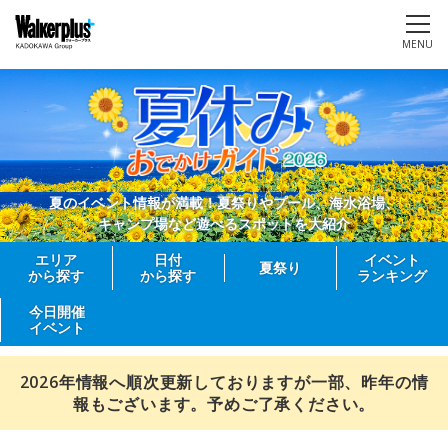
MENU
夏のイベント情報が満載！夏祭りやプール、海水浴場、
キャンプ場など遊べるスポットを大紹介
エリア
日付
イベント
夏祭り
から探す
から探す
ランキング
今日開催
イベント
2026年情報へ順次更新しておりますが一部、昨年の情
報もございます。予めご了承ください。