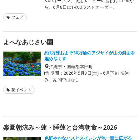
8:00オープン。限定メニューの提供は11:00か
ら。6月8日は14:00ラストオーダー。
フェア
よへなあじさい園
約1万株およそ30万輪のアジサイが山の斜面を
埋め尽くす
沖縄県・国頭郡本部町
期間：
2026年5月9日(土)～6月下旬 ※休
み：期間中はなし
花イベント
楽園朝涼み～蓮・睡蓮と台湾朝食～2026
色鮮やかなハスとスイレンが池一面に広がる