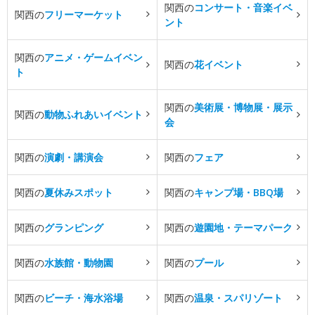
関西の
コンサート・音楽イベ
関西の
フリーマーケット
ント
関西の
アニメ・ゲームイベン
関西の
花イベント
ト
関西の
美術展・博物展・展示
関西の
動物ふれあいイベント
会
関西の
演劇・講演会
関西の
フェア
関西の
夏休みスポット
関西の
キャンプ場・BBQ場
関西の
グランピング
関西の
遊園地・テーマパーク
関西の
水族館・動物園
関西の
プール
関西の
ビーチ・海水浴場
関西の
温泉・スパリゾート