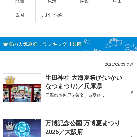
北陸
東海
関西
中国
四国
九州・沖縄
夏の人気夏祭りランキング【関西】
2026/08/08 更新
生田神社 大海夏祭(だいかい
1
なつまつり)／兵庫県
国際都市神戸を象徴する夏祭り
万博記念公園 万博夏まつり
2
2026／大阪府