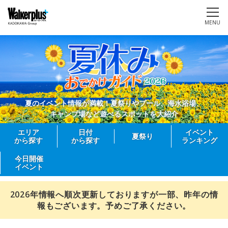
MENU
夏のイベント情報が満載！夏祭りやプール、海水浴場、
キャンプ場など遊べるスポットを大紹介
エリア
日付
イベント
夏祭り
から探す
から探す
ランキング
今日開催
イベント
2026年情報へ順次更新しておりますが一部、昨年の情
報もございます。予めご了承ください。