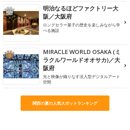
明治なるほどファクトリー大
2
阪／大阪府
ロングセラー菓子の歴史を楽しみながら学
べる施設
MIRACLE WORLD OSAKA (ミ
3
ラクルワールドオオサカ)／大
阪府
光と映像が織りなす没入型デジタルアート
空間
関西の夏の人気スポットランキング