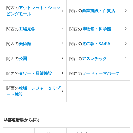
関西の
アウトレット・ショッ
関西の
商業施設・百貨店
ピングモール
関西の
工場見学
関西の
博物館・科学館
関西の
美術館
関西の
道の駅・SA/PA
関西の
公園
関西の
アスレチック
関西の
タワー・展望施設
関西の
フードテーマパーク
関西の
牧場・レジャー＆リゾ
ート施設
都道府県から探す