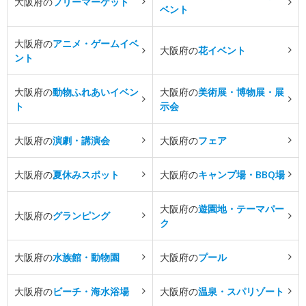
大阪府の
フリーマーケット
ベント
大阪府の
アニメ・ゲームイベ
大阪府の
花イベント
ント
大阪府の
動物ふれあいイベン
大阪府の
美術展・博物展・展
ト
示会
大阪府の
演劇・講演会
大阪府の
フェア
大阪府の
夏休みスポット
大阪府の
キャンプ場・BBQ場
大阪府の
遊園地・テーマパー
大阪府の
グランピング
ク
大阪府の
水族館・動物園
大阪府の
プール
大阪府の
ビーチ・海水浴場
大阪府の
温泉・スパリゾート