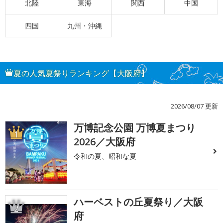
北陸
東海
関西
中国
四国
九州・沖縄
夏の人気夏祭りランキング【大阪府】
2026/08/07 更新
万博記念公園 万博夏まつり
1
2026／大阪府
令和の夏、昭和な夏
ハーベストの丘夏祭り／大阪
2
府