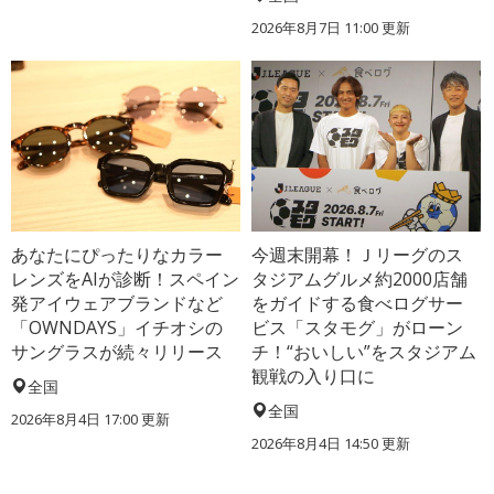
2026年8月7日 11:00
更新
あなたにぴったりなカラー
今週末開幕！Ｊリーグのス
レンズをAIが診断！スペイン
タジアムグルメ約2000店舗
発アイウェアブランドなど
をガイドする食べログサー
「OWNDAYS」イチオシの
ビス「スタモグ」がローン
サングラスが続々リリース
チ！“おいしい”をスタジアム
観戦の入り口に
全国
全国
2026年8月4日 17:00
更新
2026年8月4日 14:50
更新