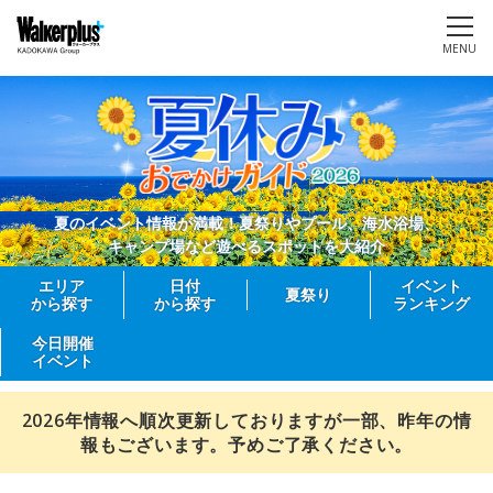
MENU
夏のイベント情報が満載！夏祭りやプール、海水浴場、
キャンプ場など遊べるスポットを大紹介
エリア
日付
イベント
夏祭り
から探す
から探す
ランキング
今日開催
イベント
2026年情報へ順次更新しておりますが一部、昨年の情
報もございます。予めご了承ください。