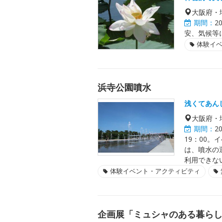
大阪府・
期間：
2
安、気候等
体験イ
浜寺公園噴水
浅くてあん
大阪府・
期間：
2
19：00
は、噴水の
利用できな
体験イベント・アクティビティ
企画展「ミュシャのある暮ら