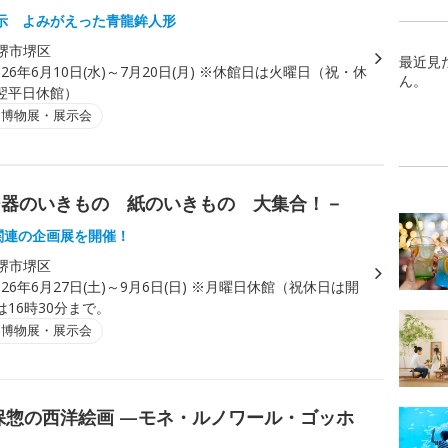
示 よみがえった青龍鉾人形
堺市堺区
最近見
026年6月10日(水)～7月20日(月) ※休館日は火曜日（祝・休
ん。
翌平日休館）
・博物展・展示会
ー器のいきもの 紙のいきもの 大集合！－
年関連の企画展を開催！
堺市堺区
026年6月27日(土)～9月6日(日) ※月曜日休館（祝休日は開
16時30分まで。
・博物展・展示会
保惣の西洋絵画 —モネ・ルノワール・ゴッホ