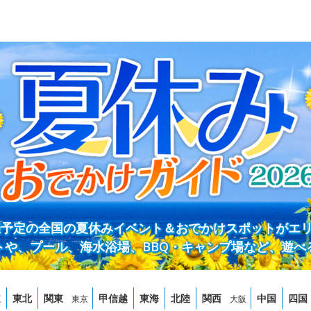
開催予定の全国の夏休みイベント＆おでかけスポットがエ
トや、プール、海水浴場、BBQ・キャンプ場など、遊べ
道
東北
関東
甲信越
東海
北陸
関西
中国
四国
東京
大阪