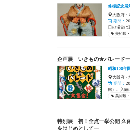
修復記念展
大阪府・
期間：
2
日の場合は
美術展
企画展 いきもの★パレード
昭和100
大阪府・
期間：
2
館）。入館は
美術展
特別展 初！全点一挙公開 久
をはじめとして—