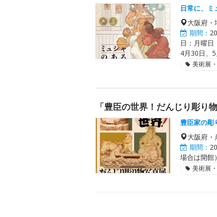
日常に、ミ
大阪府・
期間：
2
日：月曜日
4月30日、
美術展
「豊臣の世界！だんじり彫り
豊臣家の彫
大阪府・
期間：
2
場合は開館）
美術展