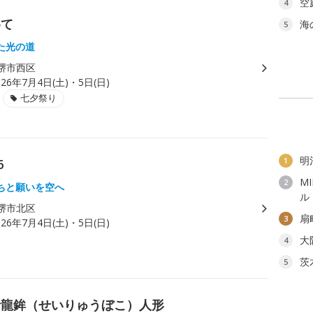
空
4
めて
海
5
た光の道
堺市西区
026年7月4日(土)・5日(日)
七夕祭り
明
1
6
M
2
ちと願いを空へ
ル
堺市北区
扇
3
026年7月4日(土)・5日(日)
大
4
茨
5
青龍鉾（せいりゅうぼこ）人形