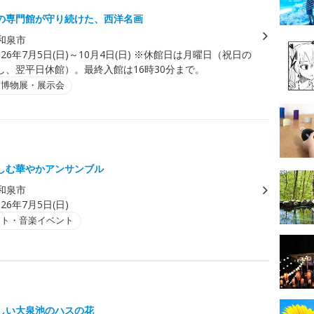
の専門館が守り続けた、西洋名画
和泉市
026年7月5日(日)～10月4日(日) ※休館日は月曜日（祝日の
し、翌平日休館）。最終入館は16時30分まで。
・博物展・展示会
しむ華やかアンサンブル
和泉市
026年7月5日(日)
ート・音楽イベント
ス
しい大泉池のハスの花