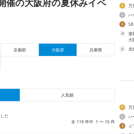
(日)開催の大阪府の夏休みイベ
万
1
ハ
2
S
3
道
4
大
北
5
京都府
大阪府
兵庫県
人気順
万
1
ました
ハ
2
全 118 件中 1 〜 10 件
ジ
3