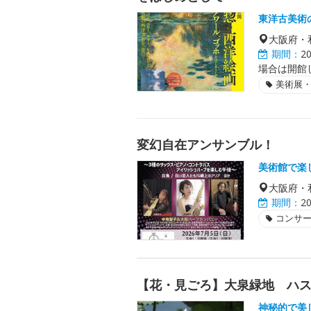
東洋古美術
大阪府・
期間：
2
場合は開館
美術展
変幻自在アンサンブル！
美術館で楽
大阪府・
期間：
2
コンサ
【花・見ごろ】大泉緑地 ハ
神秘的で美