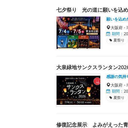
七夕祭り 光の道に願いを込
願いを込め
大阪府・
期間：
2
夏祭り
大泉緑地サンクスランタン202
感謝の気持
大阪府・
期間：
2
夏祭り
修復記念展示 よみがえった