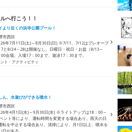
ールへ行こう！！
イより近くの浜寺公園プール！
堺市西区
026年7月11日(土)～8月30日(日) ※7/11、7/12はプレオープ
～17と8/24～28は開催なし。日曜日・祝日・お盆（8/13～
9：00会場。入場17：00まで、遊泳17：30まで。
ベント・アクティビティ
しん、水遊びができる噴水！
堺市西区
026年4月1日(水)～9月30日(水) ※ライトアップは18：00～
。イベント等により、運転時間を変更する場合あり。雨天の日
運転を中止する場合あり。清掃により、月1日以上、噴水を
い日がある。