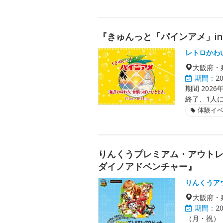
『きゅんっと「パインアメ」i
レトロかわ
大阪府・
期間：
2
期間 202
終了、1人
体験イ
りんくうプレミアム・アウト
ダイノアドベンチャー』
りんくうア
大阪府・
期間：
2
（月・祝）