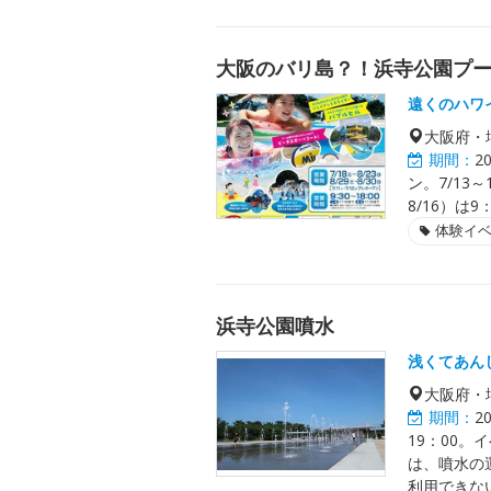
大阪のバリ島？！浜寺公園プ
遠くのハワ
大阪府・
期間：
2
ン。7/13
8/16）は
体験イ
浜寺公園噴水
浅くてあん
大阪府・
期間：
2
19：00
は、噴水の
利用できな