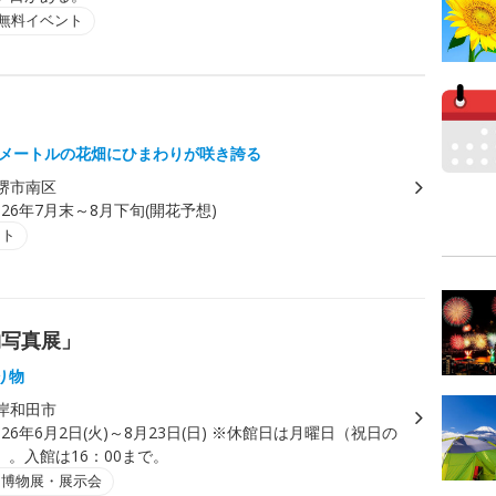
無料イベント
平方メートルの花畑にひまわりが咲き誇る
堺市南区
026年7月末～8月下旬(開花予想)
ント
物写真展」
り物
岸和田市
026年6月2日(火)～8月23日(日) ※休館日は月曜日（祝日の
。入館は16：00まで。
・博物展・展示会