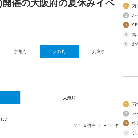
(水)開催の大阪府の夏休みイベ
万
1
ハ
2
S
3
富
4
北
5
京都府
大阪府
兵庫県
人気順
万
1
ハ
2
ました
空
3
全 126 件中 1 〜 10 件
ジ
4