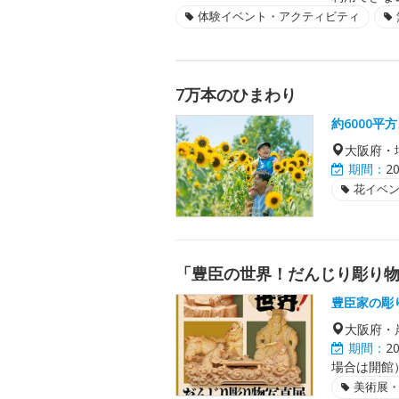
体験イベント・アクティビティ
7万本のひまわり
約6000
大阪府・
期間：
2
花イベ
「豊臣の世界！だんじり彫り
豊臣家の彫
大阪府・
期間：
2
場合は開館）
美術展