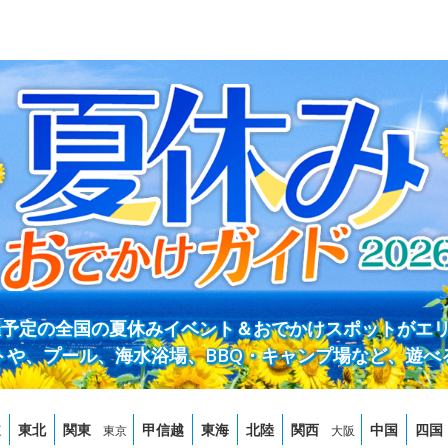
開催予定の全国の夏休みイベント＆おでかけスポットがエ
トや、プール、海水浴場、BBQ・キャンプ場など、遊べ
道
東北
関東
甲信越
東海
北陸
関西
中国
四国
東京
大阪