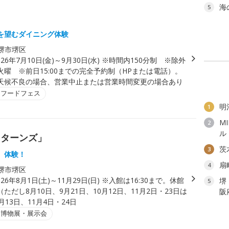
海
5
を望むダイニング体験
堺市堺区
026年7月10日(金)～9月30日(水) ※時間内150分制 ※除外
火曜 ※前日15:00までの完全予約制（HPまたは電話）。
天候不良の場合、営業中止または営業時間変更の場合あり
・フードフェス
明
1
M
2
ル
リターンズ」
茨
3
、体験！
扇
4
堺市堺区
026年8月1日(土)～11月29日(日) ※入館は16:30まで。休館
堺
5
ただし8月10日、9月21日、10月12日、11月2日・23日は
阪
月13日、11月4日・24日
・博物展・展示会