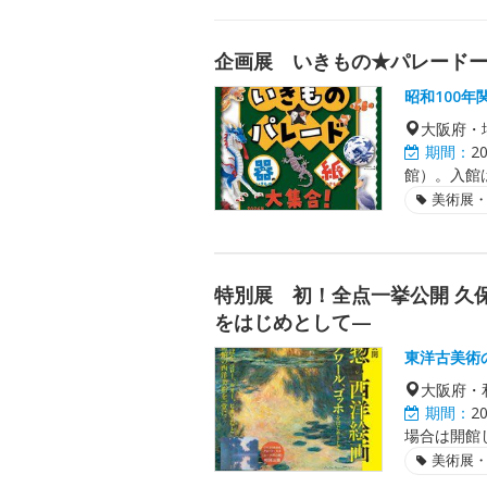
企画展 いきもの★パレード
昭和100
大阪府・
期間：
2
館）。入館は
美術展
特別展 初！全点一挙公開 久
をはじめとして—
東洋古美術
大阪府・
期間：
2
場合は開館
美術展