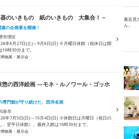
ー器のいきもの 紙のいきもの 大集合！－
最近見
ん。
年関連の企画展を開催！
堺市堺区
026年6月27日(土)～9月6日(日) ※月曜日休館（祝休日は開
16時30分まで。
・博物展・展示会
保惣の西洋絵画 —モネ・ルノワール・ゴッホ
の専門館が守り続けた、西洋名画
和泉市
026年7月5日(日)～10月4日(日) ※休館日は月曜日（祝日の
し、翌平日休館）。最終入館は16時30分まで。
・博物展・展示会