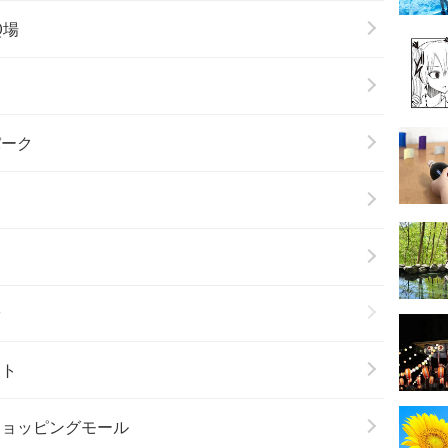
Q場
パーク
場
ート
ショッピングモール