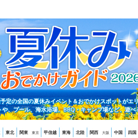
開催予定の全国の夏休みイベント＆おでかけスポットがエ
トや、プール、海水浴場、BBQ・キャンプ場など、遊べ
道
東北
関東
甲信越
東海
北陸
関西
中国
四国
東京
大阪