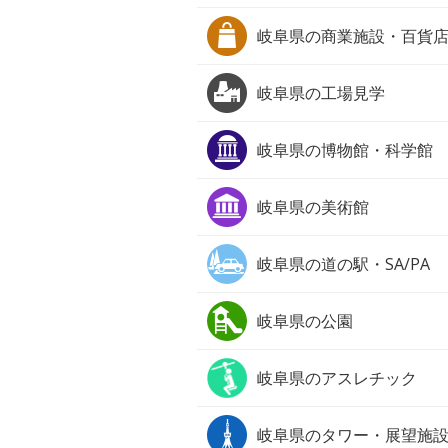
岐阜県の
商業施設・百貨
岐阜県の
工場見学
岐阜県の
博物館・科学館
岐阜県の
美術館
岐阜県の
道の駅・SA/PA
岐阜県の
公園
岐阜県の
アスレチック
岐阜県の
タワー・展望施