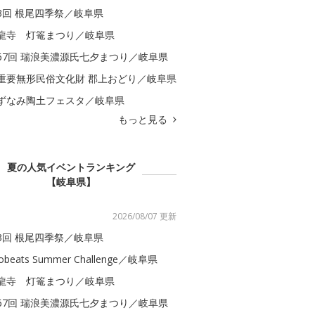
3回 根尾四季祭／岐阜県
龍寺 灯篭まつり／岐阜県
67回 瑞浪美濃源氏七夕まつり／岐阜県
重要無形民俗文化財 郡上おどり／岐阜県
ずなみ陶土フェスタ／岐阜県
もっと見る
夏の人気イベントランキング
【岐阜県】
2026/08/07 更新
3回 根尾四季祭／岐阜県
obeats Summer Challenge／岐阜県
龍寺 灯篭まつり／岐阜県
67回 瑞浪美濃源氏七夕まつり／岐阜県