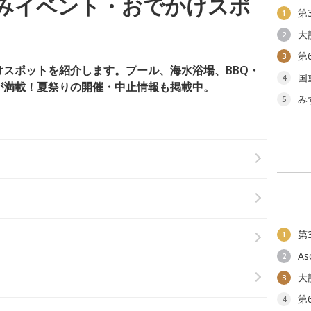
みイベント・おでかけスポ
第
1
大
2
第
3
スポットを紹介します。プール、海水浴場、BBQ・
国
4
が満載！夏祭りの開催・中止情報も掲載中。
み
5
第
1
As
2
大
3
第
4