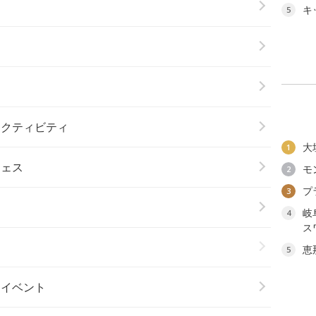
キ
5
り
アクティビティ
大
1
フェス
モ
2
プ
3
岐
4
ス
ト
恵
5
楽イベント