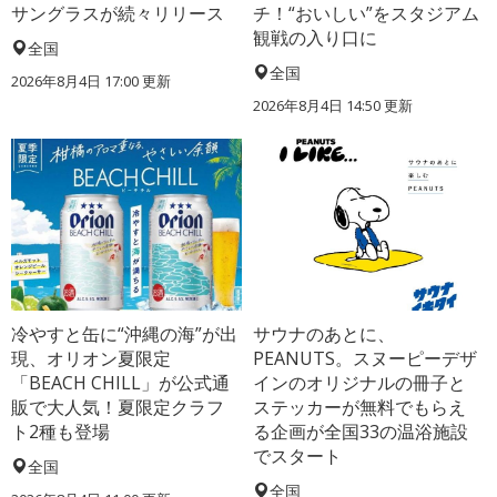
サングラスが続々リリース
チ！“おいしい”をスタジアム
観戦の入り口に
全国
全国
2026年8月4日 17:00
更新
2026年8月4日 14:50
更新
冷やすと缶に“沖縄の海”が出
サウナのあとに、
現、オリオン夏限定
PEANUTS。スヌーピーデザ
「BEACH CHILL」が公式通
インのオリジナルの冊子と
販で大人気！夏限定クラフ
ステッカーが無料でもらえ
ト2種も登場
る企画が全国33の温浴施設
でスタート
全国
全国