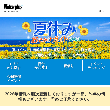
MENU
夏のイベント情報が満載！夏祭りやプール、海水浴場、
キャンプ場など遊べるスポットを大紹介
エリア
日付
イベント
夏祭り
から探す
から探す
ランキング
今日開催
イベント
2026年情報へ順次更新しておりますが一部、昨年の情
報もございます。予めご了承ください。