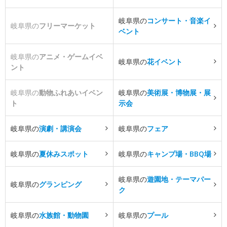
岐阜県の
コンサート・音楽イ
岐阜県の
フリーマーケット
ベント
岐阜県の
アニメ・ゲームイベ
岐阜県の
花イベント
ント
岐阜県の
動物ふれあいイベン
岐阜県の
美術展・博物展・展
ト
示会
岐阜県の
演劇・講演会
岐阜県の
フェア
岐阜県の
夏休みスポット
岐阜県の
キャンプ場・BBQ場
岐阜県の
遊園地・テーマパー
岐阜県の
グランピング
ク
岐阜県の
水族館・動物園
岐阜県の
プール