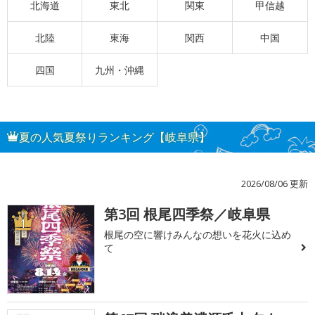
北海道
東北
関東
甲信越
北陸
東海
関西
中国
四国
九州・沖縄
夏の人気夏祭りランキング【岐阜県】
2026/08/06 更新
第3回 根尾四季祭／岐阜県
1
根尾の空に響けみんなの想いを花火に込め
て