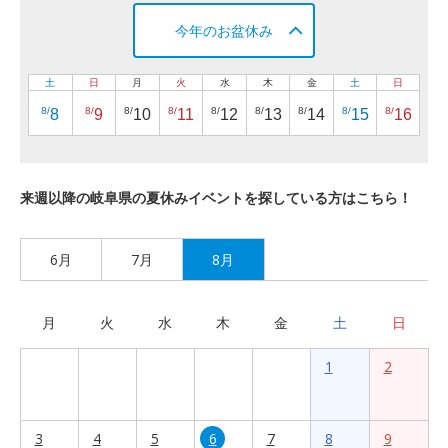
今年のお盆休み
土
日
月
火
水
木
金
土
日
8/
8/
8/
8/
8/
8/
8/
8/
8/
8
9
10
11
12
13
14
15
16
来週以降の岐阜県の夏休みイベントを探している方はこちら！
6月
7月
8月
月
火
水
木
金
土
日
1
2
3
4
5
6
7
8
9