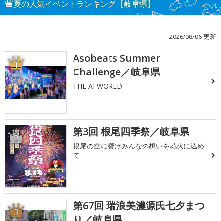
夏の人気イベントランキング【岐阜県】
2026/08/06 更新
Asobeats Summer
1
Challenge／岐阜県
THE AI WORLD
第3回 根尾四季祭／岐阜県
2
根尾の空に響けみんなの想いを花火に込め
て
第67回 瑞浪美濃源氏七夕まつ
3
り／岐阜県