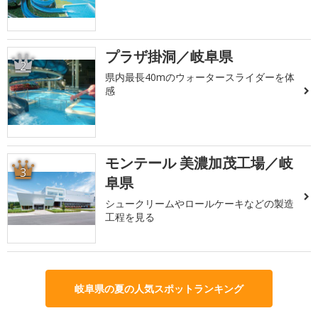
プラザ掛洞／岐阜県
2
県内最長40mのウォータースライダーを体
感
モンテール 美濃加茂工場／岐
3
阜県
シュークリームやロールケーキなどの製造
工程を見る
岐阜県の夏の人気スポットランキング