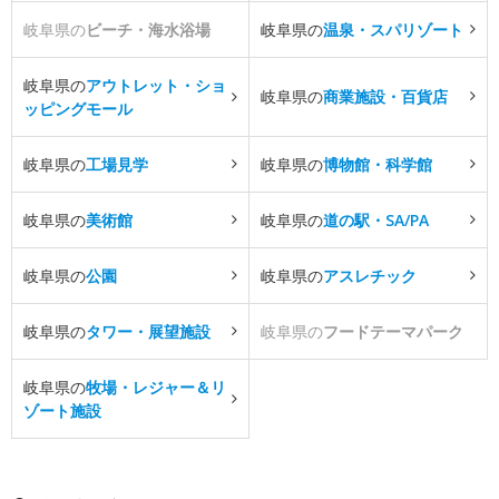
岐阜県の
ビーチ・海水浴場
岐阜県の
温泉・スパリゾート
岐阜県の
アウトレット・ショ
岐阜県の
商業施設・百貨店
ッピングモール
岐阜県の
工場見学
岐阜県の
博物館・科学館
岐阜県の
美術館
岐阜県の
道の駅・SA/PA
岐阜県の
公園
岐阜県の
アスレチック
岐阜県の
タワー・展望施設
岐阜県の
フードテーマパーク
岐阜県の
牧場・レジャー＆リ
ゾート施設