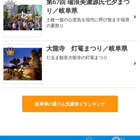
第67回 瑞浪美濃源氏七夕まつ
2
り／岐阜県
土岐一族の心意気を現代に呼び覚ます瑞浪
の夏祭り
大龍寺 灯篭まつり／岐阜県
3
だるま観音大龍寺の灯篭まつり
岐阜県の夏の人気夏祭りランキング