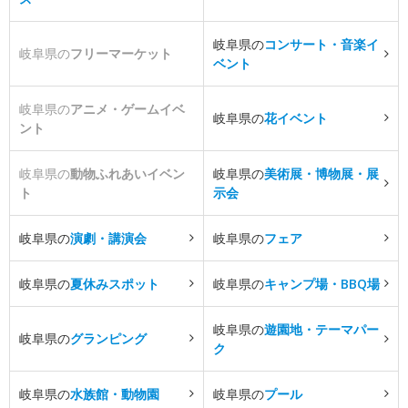
岐阜県の
コンサート・音楽イ
岐阜県の
フリーマーケット
ベント
岐阜県の
アニメ・ゲームイベ
岐阜県の
花イベント
ント
岐阜県の
動物ふれあいイベン
岐阜県の
美術展・博物展・展
ト
示会
岐阜県の
演劇・講演会
岐阜県の
フェア
岐阜県の
夏休みスポット
岐阜県の
キャンプ場・BBQ場
岐阜県の
遊園地・テーマパー
岐阜県の
グランピング
ク
岐阜県の
水族館・動物園
岐阜県の
プール