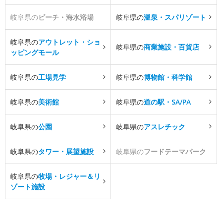
岐阜県の
ビーチ・海水浴場
岐阜県の
温泉・スパリゾート
岐阜県の
アウトレット・ショ
岐阜県の
商業施設・百貨店
ッピングモール
岐阜県の
工場見学
岐阜県の
博物館・科学館
岐阜県の
美術館
岐阜県の
道の駅・SA/PA
岐阜県の
公園
岐阜県の
アスレチック
岐阜県の
タワー・展望施設
岐阜県の
フードテーマパーク
岐阜県の
牧場・レジャー＆リ
ゾート施設