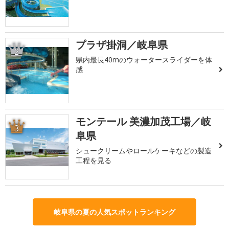
プラザ掛洞／岐阜県
2
県内最長40mのウォータースライダーを体
感
モンテール 美濃加茂工場／岐
3
阜県
シュークリームやロールケーキなどの製造
工程を見る
岐阜県の夏の人気スポットランキング