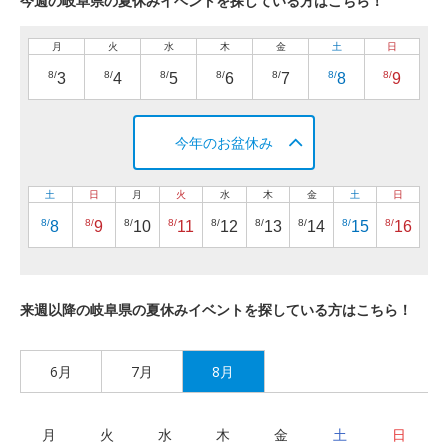
今週の岐阜県の夏休みイベントを探している方はこちら！
月
火
水
木
金
土
日
8/
8/
8/
8/
8/
8/
8/
3
4
5
6
7
8
9
今年のお盆休み
土
日
月
火
水
木
金
土
日
8/
8/
8/
8/
8/
8/
8/
8/
8/
8
9
10
11
12
13
14
15
16
来週以降の岐阜県の夏休みイベントを探している方はこちら！
6月
7月
8月
月
火
水
木
金
土
日