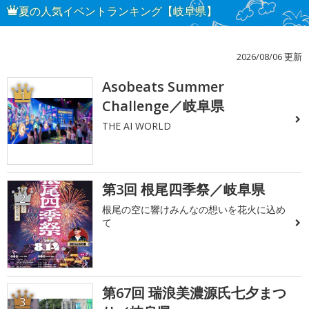
夏の人気イベントランキング【岐阜県】
2026/08/06 更新
Asobeats Summer
1
Challenge／岐阜県
THE AI WORLD
第3回 根尾四季祭／岐阜県
2
根尾の空に響けみんなの想いを花火に込め
て
第67回 瑞浪美濃源氏七夕まつ
3