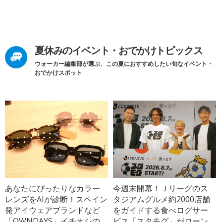
夏休みのイベント・おでかけトピックス
ウォーカー編集部が選ぶ、この夏におすすめしたい旬なイベント・
おでかけスポット
あなたにぴったりなカラー
今週末開幕！Ｊリーグのス
レンズをAIが診断！スペイン
タジアムグルメ約2000店舗
発アイウェアブランドなど
をガイドする食べログサー
「OWNDAYS」イチオシの
ビス「スタモグ」がローン