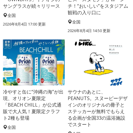
サングラスが続々リリース
チ！“おいしい”をスタジアム
観戦の入り口に
全国
全国
2026年8月4日 17:00
更新
2026年8月4日 14:50
更新
冷やすと缶に“沖縄の海”が出
サウナのあとに、
現、オリオン夏限定
PEANUTS。スヌーピーデザ
「BEACH CHILL」が公式通
インのオリジナルの冊子と
販で大人気！夏限定クラフ
ステッカーが無料でもらえ
ト2種も登場
る企画が全国33の温浴施設
でスタート
全国