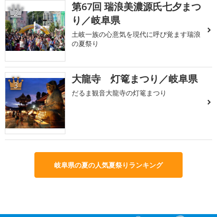
第67回 瑞浪美濃源氏七夕まつ
2
り／岐阜県
土岐一族の心意気を現代に呼び覚ます瑞浪
の夏祭り
大龍寺 灯篭まつり／岐阜県
3
だるま観音大龍寺の灯篭まつり
岐阜県の夏の人気夏祭りランキング