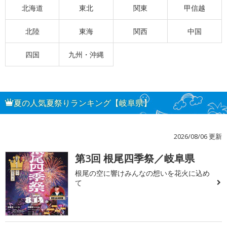
北海道
東北
関東
甲信越
北陸
東海
関西
中国
四国
九州・沖縄
夏の人気夏祭りランキング【岐阜県】
2026/08/06 更新
第3回 根尾四季祭／岐阜県
1
根尾の空に響けみんなの想いを花火に込め
て