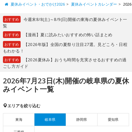
夏休みイベント・おでかけ2026
夏休みイベントカレンダー
20
今週末8/8(土)～8/9(日)開催の東海の夏休みイベント一
おすすめ
覧
【漫画】夏に読みたいおすすめの怖い話まとめ
おすすめ
【2026年版】全国の夏祭り注目27選。見どころ・日程
おすすめ
もわかる！
【2026夏休み】おうち時間を充実させるおすすめの過
おすすめ
ごし方ガイド
2026年7月23日(木)開催の岐阜県の夏休
みイベント一覧
エリアを絞り込む
東海
岐阜県
静岡県
愛知県