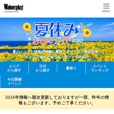
MENU
夏のイベント情報が満載！夏祭りやプール、海水浴場、
キャンプ場など遊べるスポットを大紹介
エリア
日付
イベント
夏祭り
から探す
から探す
ランキング
今日開催
イベント
2026年情報へ順次更新しておりますが一部、昨年の情
報もございます。予めご了承ください。