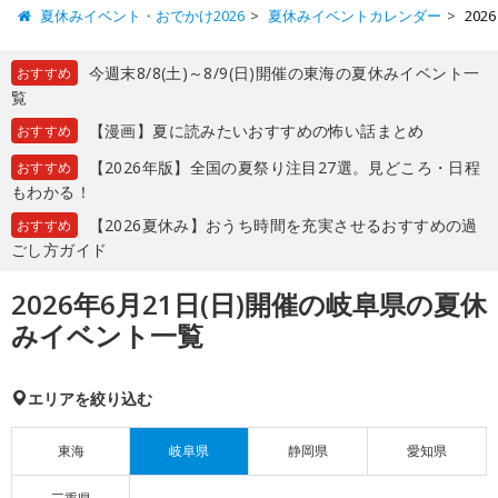
夏休みイベント・おでかけ2026
夏休みイベントカレンダー
20
今週末8/8(土)～8/9(日)開催の東海の夏休みイベント一
おすすめ
覧
【漫画】夏に読みたいおすすめの怖い話まとめ
おすすめ
【2026年版】全国の夏祭り注目27選。見どころ・日程
おすすめ
もわかる！
【2026夏休み】おうち時間を充実させるおすすめの過
おすすめ
ごし方ガイド
2026年6月21日(日)開催の岐阜県の夏休
みイベント一覧
エリアを絞り込む
東海
岐阜県
静岡県
愛知県