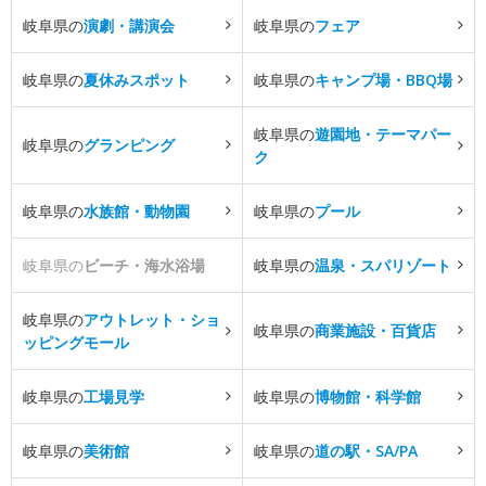
岐阜県の
演劇・講演会
岐阜県の
フェア
岐阜県の
夏休みスポット
岐阜県の
キャンプ場・BBQ場
岐阜県の
遊園地・テーマパー
岐阜県の
グランピング
ク
岐阜県の
水族館・動物園
岐阜県の
プール
岐阜県の
ビーチ・海水浴場
岐阜県の
温泉・スパリゾート
岐阜県の
アウトレット・ショ
岐阜県の
商業施設・百貨店
ッピングモール
岐阜県の
工場見学
岐阜県の
博物館・科学館
岐阜県の
美術館
岐阜県の
道の駅・SA/PA