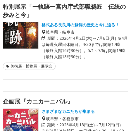
特別展示「ー軌跡ー宮内庁式部職鵜匠 伝統の
歩みと今」
格式ある長良川の鵜飼の歴史と今に迫る！
岐阜県・岐阜市
期間：
2026年4月2日(木)～7月6日(月) ※4月
は毎週火曜日休館日。4/30までは閉館17時
（最終入館16時30分）。5/1～7/6は閉館19時
（最終入館18時30分）。
美術展・博物展・展示会
企画展『カニカーニバル』
さまざまなカニたちが集まる
岐阜県・各務原市
期間：
2026年4月18日(土)～7月12日(日)
※6/8(月)は休館日。土日祝は9：30～18：00。