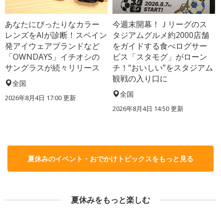
あなたにぴったりなカラー
今週末開幕！Ｊリーグのス
レンズをAIが診断！スペイン
タジアムグルメ約2000店舗
発アイウェアブランドなど
をガイドする食べログサー
「OWNDAYS」イチオシの
ビス「スタモグ」がローン
サングラスが続々リリース
チ！“おいしい”をスタジアム
観戦の入り口に
全国
全国
2026年8月4日 17:00
更新
2026年8月4日 14:50
更新
夏休みのイベント・おでかけトピックスをもっと見る
夏休みをもっと楽しむ