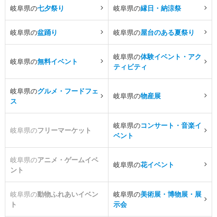
岐阜県の
七夕祭り
岐阜県の
縁日・納涼祭
岐阜県の
盆踊り
岐阜県の
屋台のある夏祭り
岐阜県の
体験イベント・アク
岐阜県の
無料イベント
ティビティ
岐阜県の
グルメ・フードフェ
岐阜県の
物産展
ス
岐阜県の
コンサート・音楽イ
岐阜県の
フリーマーケット
ベント
岐阜県の
アニメ・ゲームイベ
岐阜県の
花イベント
ント
岐阜県の
動物ふれあいイベン
岐阜県の
美術展・博物展・展
ト
示会