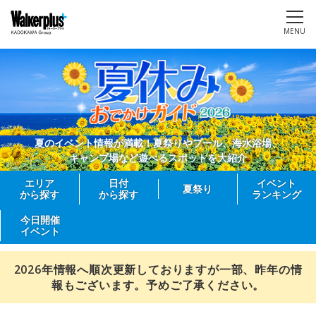
MENU
夏のイベント情報が満載！夏祭りやプール、海水浴場、
キャンプ場など遊べるスポットを大紹介
エリア
日付
イベント
夏祭り
から探す
から探す
ランキング
今日開催
イベント
2026年情報へ順次更新しておりますが一部、昨年の情
報もございます。予めご了承ください。