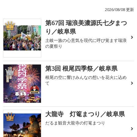
2026/08/08 更新
第67回 瑞浪美濃源氏七夕まつ
1
り／岐阜県
土岐一族の心意気を現代に呼び覚ます瑞浪
の夏祭り
第3回 根尾四季祭／岐阜県
2
根尾の空に響けみんなの想いを花火に込め
て
大龍寺 灯篭まつり／岐阜県
3
だるま観音大龍寺の灯篭まつり