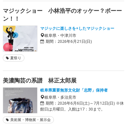
マジックショー 小林浩平のオッケー？ボーー
ン！！
マジックに楽しさを+したマジックショー
岐阜県・中津川市
期間：
2026年6月21日(日)
夏祭り
美濃陶芸の系譜 林正太郎展
岐阜県重要無形文化財「志野」保持者
岐阜県・多治見市
期間：
2026年6月6日(土)～7月12日(日) ※休
館日は月曜日。入館は17：30まで。
美術展・博物展・展示会