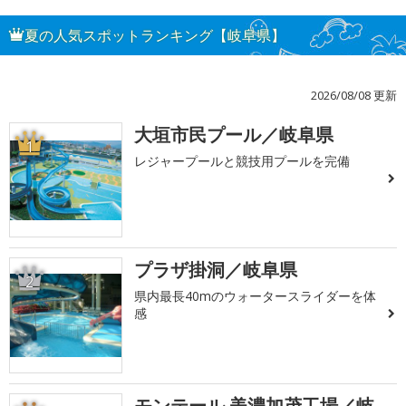
夏の人気スポットランキング【岐阜県】
2026/08/08 更新
大垣市民プール／岐阜県
1
レジャープールと競技用プールを完備
プラザ掛洞／岐阜県
2
県内最長40mのウォータースライダーを体
感
モンテール 美濃加茂工場／岐