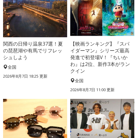
関西の日帰り温泉37選！夏
【映画ランキング】『スパ
の琵琶湖や有馬でリフレッ
イダーマン』シリーズ最高
シュしよう
発進で初登場V！『ちいか
わ』は2位、新作3本がラン
全国
クイン
2026年8月7日 18:25
更新
全国
2026年8月7日 11:00
更新