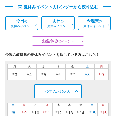
夏休みイベントカレンダーから絞り込む
今日
明日
今週末
の
の
の
夏休みイベント
夏休みイベント
夏休みイベント
お盆休み
の
イベント
今週の岐阜県の夏休みイベントを探している方はこちら！
月
火
水
木
金
土
日
8/
8/
8/
8/
8/
8/
8/
3
4
5
6
7
8
9
今年のお盆休み
土
日
月
火
水
木
金
土
日
8/
8/
8/
8/
8/
8/
8/
8/
8/
8
9
10
11
12
13
14
15
16