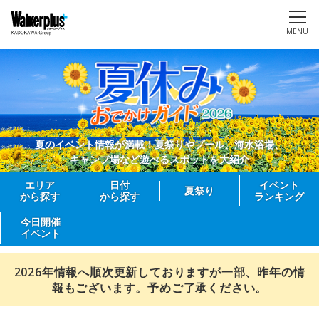
MENU
夏のイベント情報が満載！夏祭りやプール、海水浴場、
キャンプ場など遊べるスポットを大紹介
エリア
日付
イベント
夏祭り
から探す
から探す
ランキング
今日開催
イベント
2026年情報へ順次更新しておりますが一部、昨年の情
報もございます。予めご了承ください。