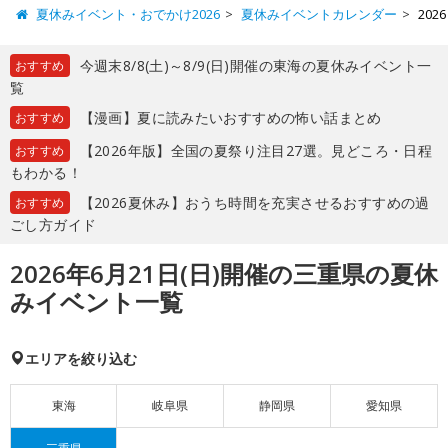
夏休みイベント・おでかけ2026
夏休みイベントカレンダー
20
今週末8/8(土)～8/9(日)開催の東海の夏休みイベント一
おすすめ
覧
【漫画】夏に読みたいおすすめの怖い話まとめ
おすすめ
【2026年版】全国の夏祭り注目27選。見どころ・日程
おすすめ
もわかる！
【2026夏休み】おうち時間を充実させるおすすめの過
おすすめ
ごし方ガイド
2026年6月21日(日)開催の三重県の夏休
みイベント一覧
エリアを絞り込む
東海
岐阜県
静岡県
愛知県