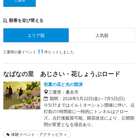
三重県
順番を並び替える
エリア順
人気順
11
三重県の夏イベント
件ヒットしました
なばなの里 あじさい・花しょうぶロード
初夏の花と光の競演
三重県・桑名市
期間：
2026年5月22日(金)～7月5日(日)
※5/31まではイルミネーション開催に伴い、点
灯前の1時間前に一時的にトンネルはクロー
ズ。点灯後鑑賞可能。開花状況により、公開期
間が変更となる場合あり。
体験イベント・アクティビティ