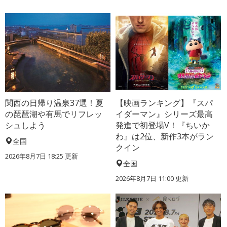
関西の日帰り温泉37選！夏
【映画ランキング】『スパ
の琵琶湖や有馬でリフレッ
イダーマン』シリーズ最高
シュしよう
発進で初登場V！『ちいか
わ』は2位、新作3本がラン
全国
クイン
2026年8月7日 18:25
更新
全国
2026年8月7日 11:00
更新