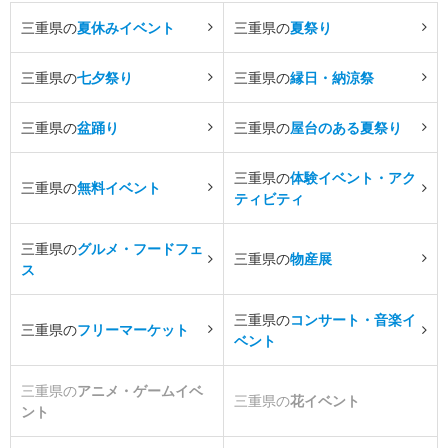
三重県の
夏休みイベント
三重県の
夏祭り
三重県の
七夕祭り
三重県の
縁日・納涼祭
三重県の
盆踊り
三重県の
屋台のある夏祭り
三重県の
体験イベント・アク
三重県の
無料イベント
ティビティ
三重県の
グルメ・フードフェ
三重県の
物産展
ス
三重県の
コンサート・音楽イ
三重県の
フリーマーケット
ベント
三重県の
アニメ・ゲームイベ
三重県の
花イベント
ント