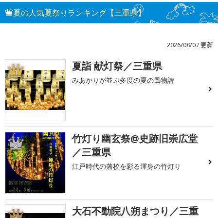
夏の人気夏祭りランキング【三重県】
2026/08/07 更新
夏詣 献灯祭／三重県
1
みあかりが並ぶ多度の夏の風物詩
竹灯り幽玄祭@史跡旧崇広堂
2
／三重県
江戸時代の藩校を彩る渾身の竹灯り
大石不動院八朔まつり／三重
3