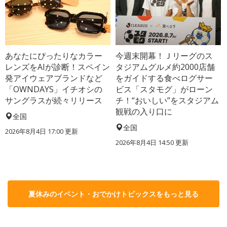
あなたにぴったりなカラー
今週末開幕！Ｊリーグのス
レンズをAIが診断！スペイン
タジアムグルメ約2000店舗
発アイウェアブランドなど
をガイドする食べログサー
「OWNDAYS」イチオシの
ビス「スタモグ」がローン
サングラスが続々リリース
チ！“おいしい”をスタジアム
観戦の入り口に
全国
全国
2026年8月4日 17:00
更新
2026年8月4日 14:50
更新
夏休みのイベント・おでかけトピックスをもっと見る