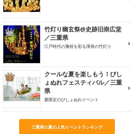
竹灯り幽玄祭@史跡旧崇広堂
2
／三重県
江戸時代の藩校を彩る渾身の竹灯り
クールな夏を楽しもう！びし
3
ょぬれフェスティバル／三重
県
夏限定のびしょぬれイベント
三重県の夏の人気イベントランキング