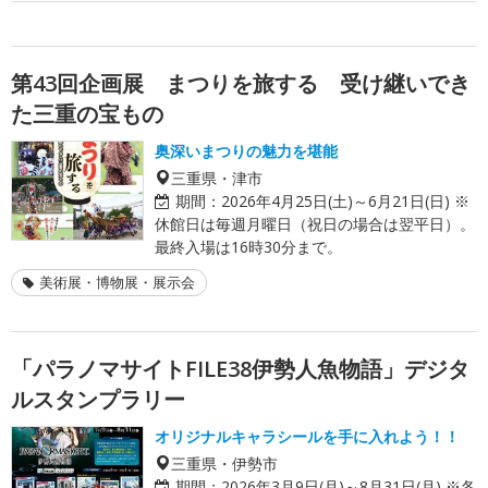
第43回企画展 まつりを旅する 受け継いでき
た三重の宝もの
奥深いまつりの魅力を堪能
三重県・津市
期間：
2026年4月25日(土)～6月21日(日) ※
休館日は毎週月曜日（祝日の場合は翌平日）。
最終入場は16時30分まで。
美術展・博物展・展示会
「パラノマサイトFILE38伊勢人魚物語」デジタ
ルスタンプラリー
オリジナルキャラシールを手に入れよう！！
三重県・伊勢市
期間：
2026年3月9日(月)～8月31日(月) ※各