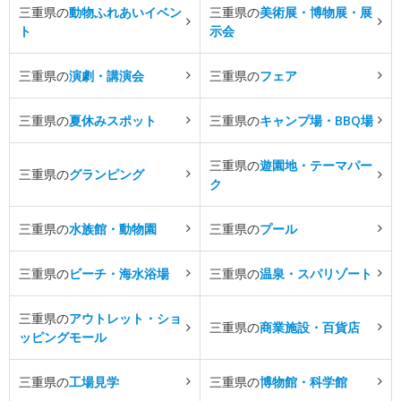
三重県の
動物ふれあいイベン
三重県の
美術展・博物展・展
ト
示会
三重県の
演劇・講演会
三重県の
フェア
三重県の
夏休みスポット
三重県の
キャンプ場・BBQ場
三重県の
遊園地・テーマパー
三重県の
グランピング
ク
三重県の
水族館・動物園
三重県の
プール
三重県の
ビーチ・海水浴場
三重県の
温泉・スパリゾート
三重県の
アウトレット・ショ
三重県の
商業施設・百貨店
ッピングモール
三重県の
工場見学
三重県の
博物館・科学館