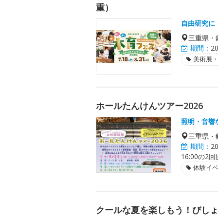
重）
自由研究に
三重県・
期間：
2
美術展
ホールたんけんツアー2026
照明・音響
三重県・
期間：
2
16:00の
体験イ
クールな夏を楽しもう！びし