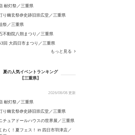
詣 献灯祭／三重県
灯り幽玄祭@史跡旧崇広堂／三重県
祖祭／三重県
石不動院八朔まつり／三重県
63回 大四日市まつり／三重県
もっと見る
夏の人気イベントランキング
【三重県】
2026/08/08 更新
詣 献灯祭／三重県
灯り幽玄祭@史跡旧崇広堂／三重県
ニチュアドールハウスの世界展／三重県
くわく！夏フェス！ in 四日市羽津店／