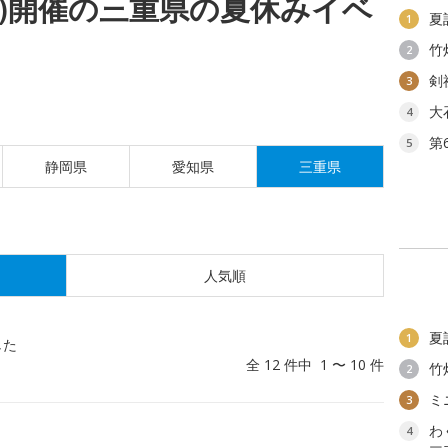
(金)開催の三重県の夏休みイベ
夏
1
竹
2
剣
3
大
4
第
5
静岡県
愛知県
三重県
人気順
夏
1
した
全 12 件中 1 〜 10 件
竹
2
ミ
3
わ
4
！