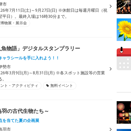
津市
026年7月11日(土)～9月27日(日) ※休館日は毎週月曜日（祝
翌平日）。最終入場は16時30分まで。
・博物展・展示会
勢人魚物語」デジタルスタンプラリー
キャラシールを手に入れよう！！
伊勢市
026年3月9日(月)～8月31日(月) ※各スポット施設等の営業
る。
ベント・アクティビティ
無料イベント
鳥羽の古代生物たち～
点を当てた夏の企画展
鳥羽市