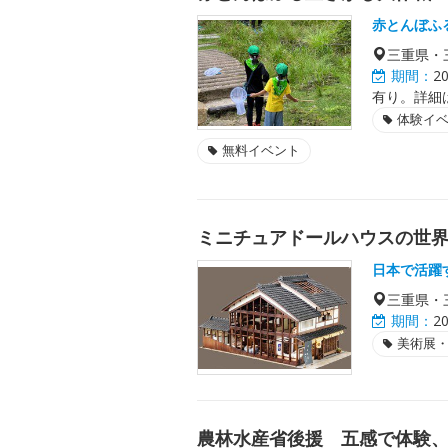
赤とんぼふ
三重県・
期間：
2
有り。詳細
体験イ
無料イベント
ミニチュアドールハウスの世
日本で活躍
三重県・
期間：
2
美術展
農林水産省後援 五感で体験、