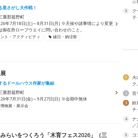
三
る里さがし大作戦！
ク
5
三重郡菰野町
テ
026年7月18日(土)～8月31日(月) ※天候や諸事情により変更
は御在所ロープウエイに問い合わせのこと。
ベント・アクティビティ
縁日・納涼祭
界展
火
1
するドールハウス作家が集結
ク
三重郡菰野町
宮
2
026年7月31日(金)～9月27日(日) ※会期中無休
鈴
3
・博物展・展示会
チ
ナ
4
／
みらいをつくろう「木育フェス2026」（三
コ
5