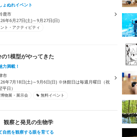
しょぬれイベント
鈴鹿市
026年6月27日(土)～9月27日(日)
ベント・アクティビティ
分の1模型がやってきた
魅力満載！
津市
026年7月18日(土)～9月6日(日) ※休館日は毎週月曜日（祝
翌平日）
・博物展・展示会
無料イベント
WE 観察と発見の生物学
て自然を観察する眼を育てる