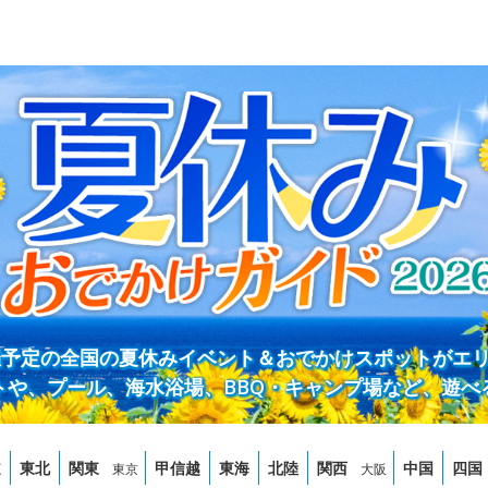
開催予定の全国の夏休みイベント＆おでかけスポットがエ
トや、プール、海水浴場、BBQ・キャンプ場など、遊べ
道
東北
関東
甲信越
東海
北陸
関西
中国
四国
東京
大阪