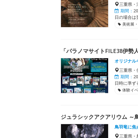
三重県・
期間：
2
日の場合は
美術展
「パラノマサイトFILE38伊
オリジナル
三重県・
期間：
2
日時に準ず
体験イ
ジュラシックアクアリウム ～
鳥羽竜に焦
三重県・