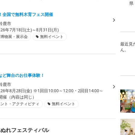
県
！全国で無料木育フェス開催
鈴鹿市
026年7月18日(土)～8月31日(月)
・博物展・展示会
無料イベント
最近見
ん。
など舞台のお仕事体験！
鈴鹿市
026年8月28日(金) ※1回目10:00～12:00・2回目14:00～
2回開催（内容は同じ）
ベント・アクティビティ
無料イベント
ょぬれフェスティバル