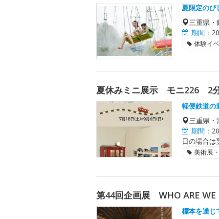
夏限定のび
三重県・
期間：
2
体験イ
夏休みミニ展示 モニ226 2
軽便鉄道の
三重県・
期間：
2
日の場合は
美術展
第44回企画展 WHO ARE 
標本を通じ