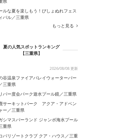
重県
ールな夏を楽しもう！びしょぬれフェス
ィバル／三重県
もっと見る
夏の人気スポットランキング
【三重県】
2026/08/08 更新
の谷温泉ファイアバレイウォーターパー
／三重県
リバー度会パーク遊水プール鏡／三重県
鹿サーキットパーク アクア・アドベン
ャー／三重県
ガシマスパーランド ジャンボ海水プール
三重県
コパリゾートクラブ クア・ハウス／三重