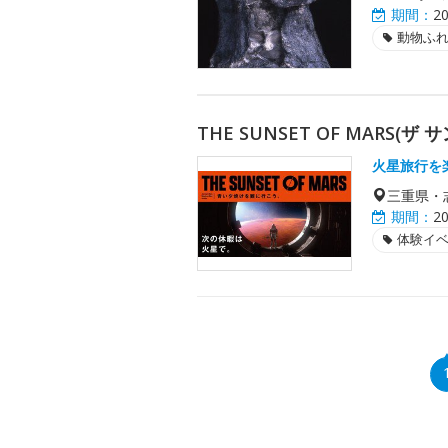
期間：
2
動物ふ
THE SUNSET OF MARS(ザ
火星旅行を
三重県・
期間：
2
体験イ