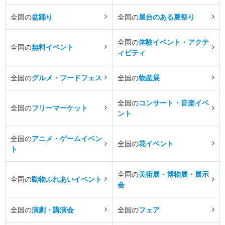
全国の
盆踊り
全国の
屋台のある夏祭り
全国の
体験イベント・アクテ
全国の
無料イベント
ィビティ
全国の
グルメ・フードフェス
全国の
物産展
全国の
コンサート・音楽イベ
全国の
フリーマーケット
ント
全国の
アニメ・ゲームイベン
全国の
花イベント
ト
全国の
美術展・博物展・展示
全国の
動物ふれあいイベント
会
全国の
演劇・講演会
全国の
フェア