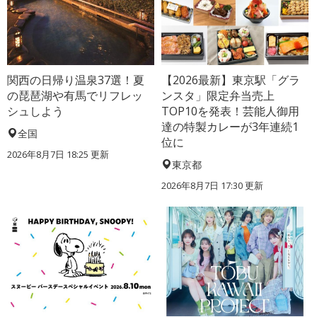
関西の日帰り温泉37選！夏
【2026最新】東京駅「グラ
の琵琶湖や有馬でリフレッ
ンスタ」限定弁当売上
シュしよう
TOP10を発表！芸能人御用
達の特製カレーが3年連続1
全国
位に
2026年8月7日 18:25
更新
東京都
2026年8月7日 17:30
更新