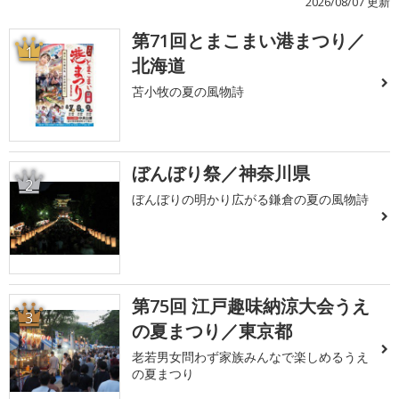
2026/08/07 更新
第71回とまこまい港まつり／
1
北海道
苫小牧の夏の風物詩
ぼんぼり祭／神奈川県
2
ぼんぼりの明かり広がる鎌倉の夏の風物詩
第75回 江戸趣味納涼大会うえ
3
の夏まつり／東京都
老若男女問わず家族みんなで楽しめるうえ
の夏まつり