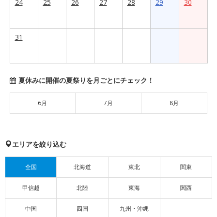
24
25
26
27
28
29
30
31
夏休みに開催の夏祭りを月ごとにチェック！
6月
7月
8月
エリアを絞り込む
全国
北海道
東北
関東
甲信越
北陸
東海
関西
中国
四国
九州・沖縄