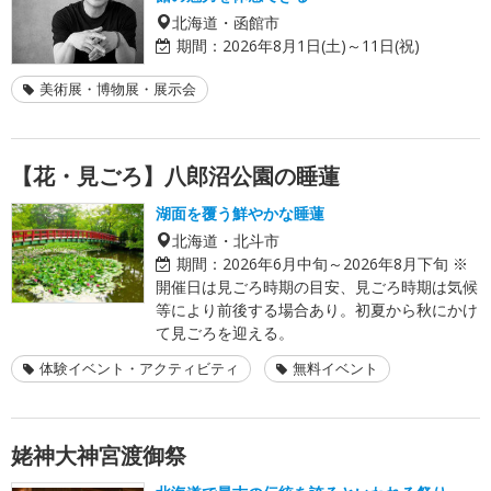
北海道・函館市
期間：
2026年8月1日(土)～11日(祝)
美術展・博物展・展示会
【花・見ごろ】八郎沼公園の睡蓮
湖面を覆う鮮やかな睡蓮
北海道・北斗市
期間：
2026年6月中旬～2026年8月下旬 ※
開催日は見ごろ時期の目安、見ごろ時期は気候
等により前後する場合あり。初夏から秋にかけ
て見ごろを迎える。
体験イベント・アクティビティ
無料イベント
姥神大神宮渡御祭