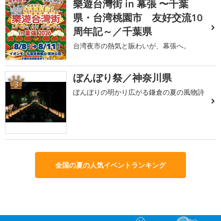
樂遊台灣街 in 幕張 〜千葉
2
県・台湾桃園市 友好交流10
周年記～／千葉県
台湾夜市の熱気と賑わいが、幕張へ。
ぼんぼり祭／神奈川県
3
ぼんぼりの明かり広がる鎌倉の夏の風物詩
全国の夏の人気イベントランキング