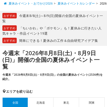
夏休みイベント・おでかけ2026
夏休みイベントカレンダー
202
今週末8/8(土)～8/9(日)開催の全国の夏休みイベント一
おすすめ
覧
「ちいかわ」や「ポケモン」も！夏休みに行きたい人
おすすめ
気キャラ・作品イベント19選
簡単にできる！夏休みの工作＆自由研究アイデア集
おすすめ
今週末「2026年8月8日(土)・8月9日
(日)」開催の全国の夏休みイベント一
覧
今週末「2026年8月8日(土)・8月9日(日)」の全国の夏休みイベント(2536件)を
紹介。
エリアを絞り込む
全国
北海道
東北
関東