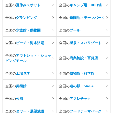
全国の
夏休みスポット
全国の
キャンプ場・BBQ場
全国の
グランピング
全国の
遊園地・テーマパーク
全国の
水族館・動物園
全国の
プール
全国の
ビーチ・海水浴場
全国の
温泉・スパリゾート
全国の
アウトレット・ショッ
全国の
商業施設・百貨店
ピングモール
全国の
工場見学
全国の
博物館・科学館
全国の
美術館
全国の
道の駅・SA/PA
全国の
公園
全国の
アスレチック
全国の
タワー・展望施設
全国の
フードテーマパーク