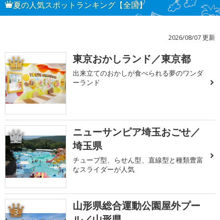
夏の人気スポットランキング【全国】
2026/08/07 更新
東京おかしランド／東京都
1
出来立てのおかしが食べられる夢のワンダ
ーランド
ニューサンピア埼玉おごせ／
2
埼玉県
チューブ型、らせん型、直線型と種類豊富
なスライダーが人気
山形県総合運動公園屋外プー
3
ル／山形県