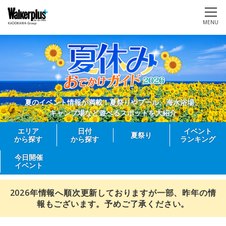
MENU
夏のイベント情報が満載！夏祭りやプール、海水浴場、
キャンプ場など遊べるスポットを大紹介
エリア
日付
イベント
夏祭り
から探す
から探す
ランキング
今日開催
イベント
2026年情報へ順次更新しておりますが一部、昨年の情
報もございます。予めご了承ください。