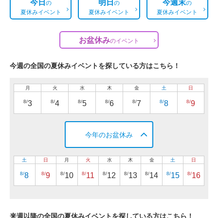
今日
明日
今週末
の
の
の
夏休みイベント
夏休みイベント
夏休みイベント
お盆休み
の
イベント
今週の全国の夏休みイベントを探している方はこちら！
月
火
水
木
金
土
日
8/
8/
8/
8/
8/
8/
8/
3
4
5
6
7
8
9
今年のお盆休み
土
日
月
火
水
木
金
土
日
8/
8/
8/
8/
8/
8/
8/
8/
8/
8
9
10
11
12
13
14
15
16
来週以降の全国の夏休みイベントを探している方はこちら！