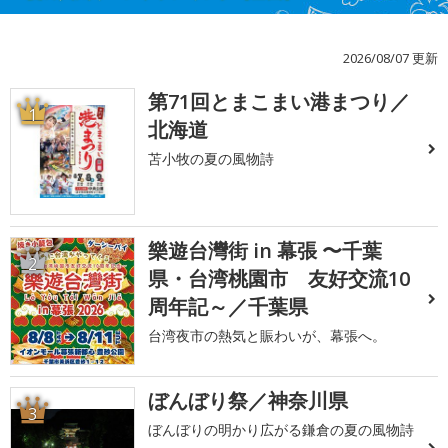
2026/08/07 更新
第71回とまこまい港まつり／
1
北海道
苫小牧の夏の風物詩
樂遊台灣街 in 幕張 〜千葉
2
県・台湾桃園市 友好交流10
周年記～／千葉県
台湾夜市の熱気と賑わいが、幕張へ。
ぼんぼり祭／神奈川県
3
ぼんぼりの明かり広がる鎌倉の夏の風物詩