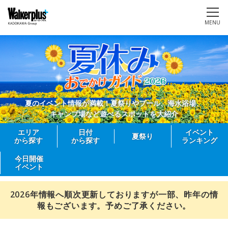
MENU
夏のイベント情報が満載！夏祭りやプール、海水浴場、
キャンプ場など遊べるスポットを大紹介
エリア
日付
イベント
夏祭り
から探す
から探す
ランキング
今日開催
イベント
2026年情報へ順次更新しておりますが一部、昨年の情
報もございます。予めご了承ください。