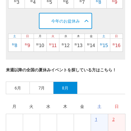
8/
8/
8/
8/
8/
8/
8/
3
4
5
6
7
8
9
今年のお盆休み
土
日
月
火
水
木
金
土
日
8/
8/
8/
8/
8/
8/
8/
8/
8/
8
9
10
11
12
13
14
15
16
来週以降の全国の夏休みイベントを探している方はこちら！
6月
7月
8月
月
火
水
木
金
土
日
1
2