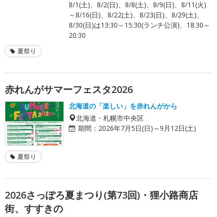
8/1(土)、8/2(日)、8/8(土)、8/9(日)、8/11(火)
～8/16(日)、8/22(土)、8/23(日)、8/29(土)、
8/30(日)は13:30～15:30(ランチ公演)、18:30～
20:30
夏祭り
赤れんがサマーフェスタ2026
北海道の「楽しい」を赤れんがから
北海道・札幌市中央区
期間：
2026年7月5日(日)～9月12日(土)
夏祭り
2026さっぽろ夏まつり(第73回)・狸小路商店
街、すすきの