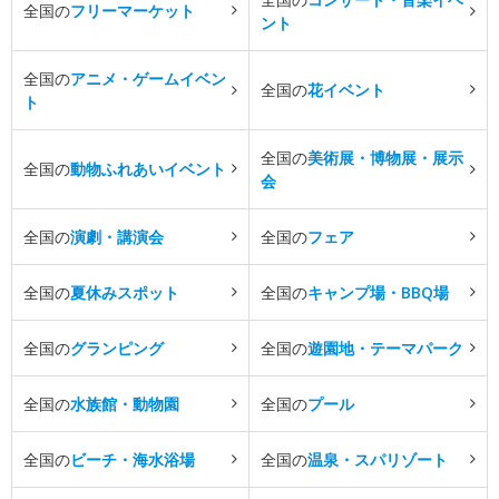
全国の
フリーマーケット
ント
全国の
アニメ・ゲームイベン
全国の
花イベント
ト
全国の
美術展・博物展・展示
全国の
動物ふれあいイベント
会
全国の
演劇・講演会
全国の
フェア
全国の
夏休みスポット
全国の
キャンプ場・BBQ場
全国の
グランピング
全国の
遊園地・テーマパーク
全国の
水族館・動物園
全国の
プール
全国の
ビーチ・海水浴場
全国の
温泉・スパリゾート