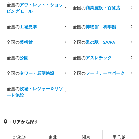
全国の
アウトレット・ショッ
全国の
商業施設・百貨店
ピングモール
全国の
工場見学
全国の
博物館・科学館
全国の
美術館
全国の
道の駅・SA/PA
全国の
公園
全国の
アスレチック
全国の
タワー・展望施設
全国の
フードテーマパーク
全国の
牧場・レジャー＆リゾ
ート施設
エリアから探す
北海道
東北
関東
甲信越