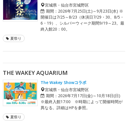
宮城県・仙台市宮城野区
期間：
2026年7月25日(土)～9月23日(水) ※
開催日は7/25～8/23（休演日7/29・30、8/5・
6・19）、シルバーウィーク期間9/19～23。最
終入館20：00。
夏祭り
THE WAKEY AQUARIUM
The Wakey Showコラボ
宮城県・仙台市宮城野区
期間：
2026年7月17日(金)～10月18日(日)
※最終入館17:00 ※時期によって開催時間が
異なる。詳細はHPを参照。
夏祭り