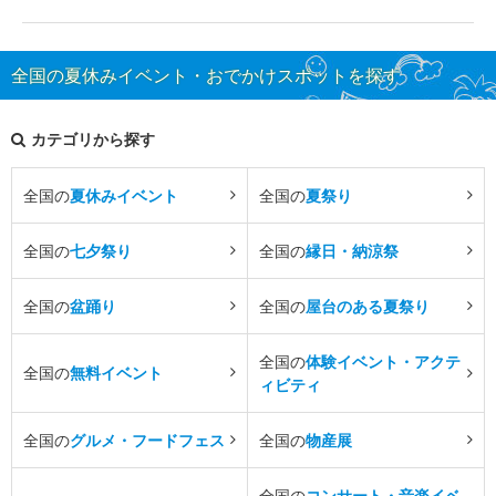
全国の夏休みイベント・おでかけスポットを探す
カテゴリから探す
全国の
夏休みイベント
全国の
夏祭り
全国の
七夕祭り
全国の
縁日・納涼祭
全国の
盆踊り
全国の
屋台のある夏祭り
全国の
体験イベント・アクテ
全国の
無料イベント
ィビティ
全国の
グルメ・フードフェス
全国の
物産展
全国の
コンサート・音楽イベ