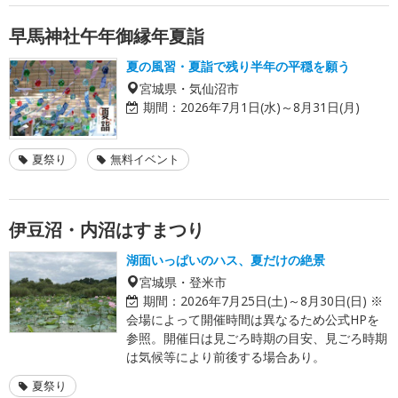
早馬神社午年御縁年夏詣
夏の風習・夏詣で残り半年の平穏を願う
宮城県・気仙沼市
期間：
2026年7月1日(水)～8月31日(月)
夏祭り
無料イベント
伊豆沼・内沼はすまつり
湖面いっぱいのハス、夏だけの絶景
宮城県・登米市
期間：
2026年7月25日(土)～8月30日(日) ※
会場によって開催時間は異なるため公式HPを
参照。開催日は見ごろ時期の目安、見ごろ時期
は気候等により前後する場合あり。
夏祭り