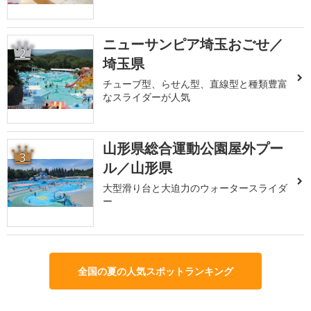
ニューサンピア埼玉おごせ／
2
埼玉県
チューブ型、らせん型、直線型と種類豊富
なスライダーが人気
山形県総合運動公園屋外プー
3
ル／山形県
大型滑り台と大迫力のウォータースライダ
ー
全国の夏の人気スポットランキング