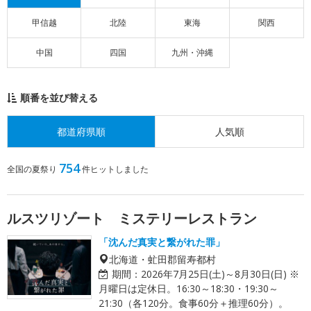
甲信越
北陸
東海
関西
中国
四国
九州・沖縄
順番を並び替える
都道府県順
人気順
754
全国の夏祭り
件ヒットしました
ルスツリゾート ミステリーレストラン
「沈んだ真実と繋がれた罪」
北海道・虻田郡留寿都村
期間：
2026年7月25日(土)～8月30日(日) ※
月曜日は定休日。16:30～18:30・19:30～
21:30（各120分。食事60分＋推理60分）。