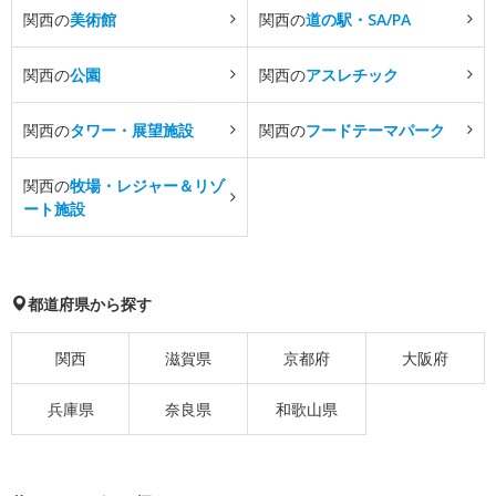
関西の
美術館
関西の
道の駅・SA/PA
関西の
公園
関西の
アスレチック
関西の
タワー・展望施設
関西の
フードテーマパーク
関西の
牧場・レジャー＆リゾ
ート施設
都道府県から探す
関西
滋賀県
京都府
大阪府
兵庫県
奈良県
和歌山県