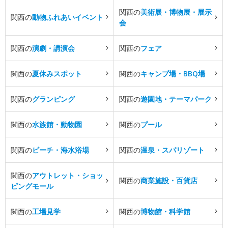
関西の
美術展・博物展・展示
関西の
動物ふれあいイベント
会
関西の
演劇・講演会
関西の
フェア
関西の
夏休みスポット
関西の
キャンプ場・BBQ場
関西の
グランピング
関西の
遊園地・テーマパーク
関西の
水族館・動物園
関西の
プール
関西の
ビーチ・海水浴場
関西の
温泉・スパリゾート
関西の
アウトレット・ショッ
関西の
商業施設・百貨店
ピングモール
関西の
工場見学
関西の
博物館・科学館