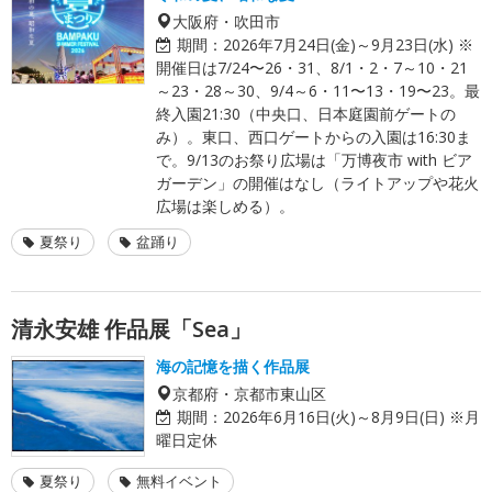
大阪府・吹田市
期間：
2026年7月24日(金)～9月23日(水) ※
開催日は7/24〜26・31、8/1・2・7～10・21
～23・28～30、9/4～6・11〜13・19〜23。最
終入園21:30（中央口、日本庭園前ゲートの
み）。東口、西口ゲートからの入園は16:30ま
で。9/13のお祭り広場は「万博夜市 with ビア
ガーデン」の開催はなし（ライトアップや花火
広場は楽しめる）。
夏祭り
盆踊り
清永安雄 作品展「Sea」
海の記憶を描く作品展
京都府・京都市東山区
期間：
2026年6月16日(火)～8月9日(日) ※月
曜日定休
夏祭り
無料イベント