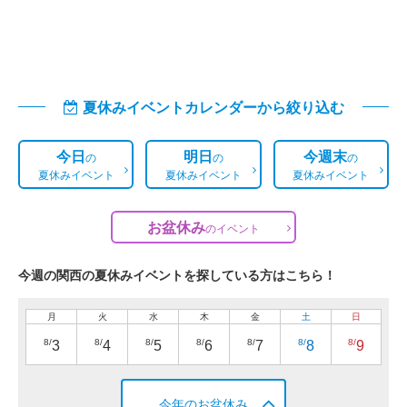
夏休みイベントカレンダーから絞り込む
今日
明日
今週末
の
の
の
夏休みイベント
夏休みイベント
夏休みイベント
お盆休み
の
イベント
今週の関西の夏休みイベントを探している方はこちら！
月
火
水
木
金
土
日
8/
8/
8/
8/
8/
8/
8/
3
4
5
6
7
8
9
今年のお盆休み