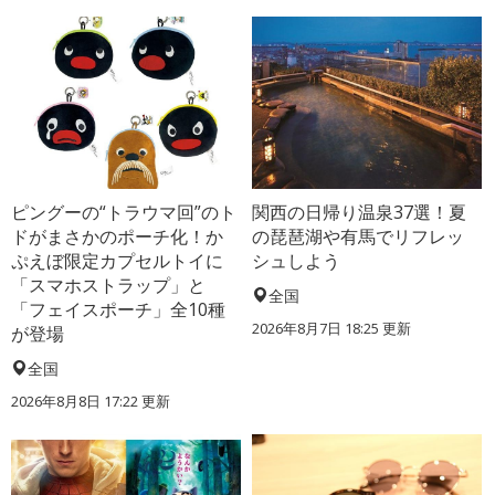
ピングーの“トラウマ回”のト
関西の日帰り温泉37選！夏
ドがまさかのポーチ化！か
の琵琶湖や有馬でリフレッ
ぷえぼ限定カプセルトイに
シュしよう
「スマホストラップ」と
全国
「フェイスポーチ」全10種
2026年8月7日 18:25
更新
が登場
全国
2026年8月8日 17:22
更新