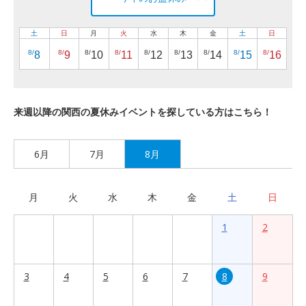
土
日
月
火
水
木
金
土
日
8/
8/
8/
8/
8/
8/
8/
8/
8/
8
9
10
11
12
13
14
15
16
来週以降の関西の夏休みイベントを探している方はこちら！
6月
7月
8月
月
火
水
木
金
土
日
1
2
3
4
5
6
7
8
9