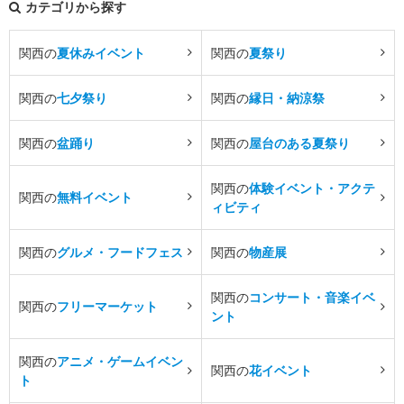
カテゴリから探す
関西の
夏休みイベント
関西の
夏祭り
関西の
七夕祭り
関西の
縁日・納涼祭
関西の
盆踊り
関西の
屋台のある夏祭り
関西の
体験イベント・アクテ
関西の
無料イベント
ィビティ
関西の
グルメ・フードフェス
関西の
物産展
関西の
コンサート・音楽イベ
関西の
フリーマーケット
ント
関西の
アニメ・ゲームイベン
関西の
花イベント
ト