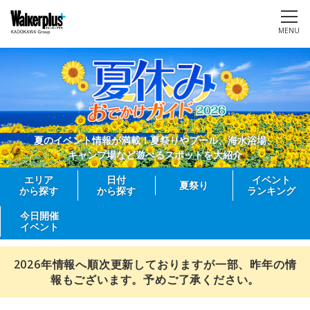
MENU
夏のイベント情報が満載！夏祭りやプール、海水浴場、
キャンプ場など遊べるスポットを大紹介
エリア
日付
イベント
夏祭り
から探す
から探す
ランキング
今日開催
イベント
2026年情報へ順次更新しておりますが一部、昨年の情
報もございます。予めご了承ください。