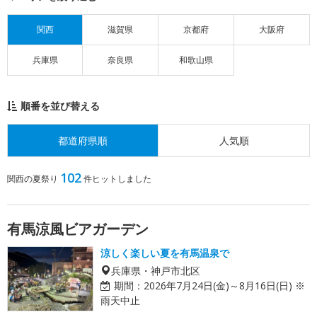
関西
滋賀県
京都府
大阪府
兵庫県
奈良県
和歌山県
順番を並び替える
都道府県順
人気順
102
関西の夏祭り
件ヒットしました
有馬涼風ビアガーデン
涼しく楽しい夏を有馬温泉で
兵庫県・神戸市北区
期間：
2026年7月24日(金)～8月16日(日) ※
雨天中止