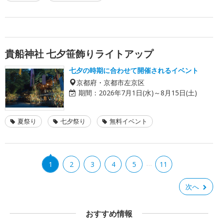
貴船神社 七夕笹飾りライトアップ
七夕の時期に合わせて開催されるイベント
京都府・京都市左京区
期間：
2026年7月1日(水)～8月15日(土)
夏祭り
七夕祭り
無料イベント
…
1
2
3
4
5
11
次へ
おすすめ情報