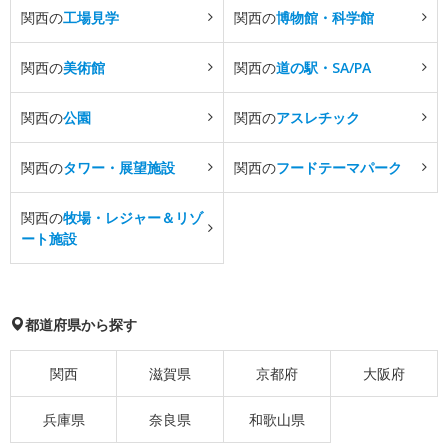
関西の
工場見学
関西の
博物館・科学館
関西の
美術館
関西の
道の駅・SA/PA
関西の
公園
関西の
アスレチック
関西の
タワー・展望施設
関西の
フードテーマパーク
関西の
牧場・レジャー＆リゾ
ート施設
都道府県から探す
関西
滋賀県
京都府
大阪府
兵庫県
奈良県
和歌山県