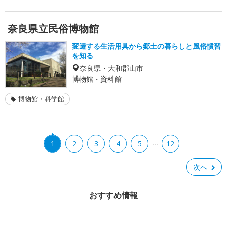
奈良県立民俗博物館
変遷する生活用具から郷土の暮らしと風俗慣習
を知る
奈良県・大和郡山市
博物館・資料館
博物館・科学館
…
1
2
3
4
5
12
次へ
おすすめ情報