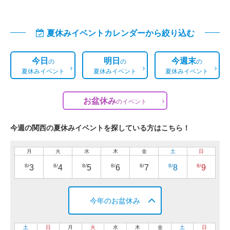
夏休みイベントカレンダーから絞り込む
今日
明日
今週末
の
の
の
夏休みイベント
夏休みイベント
夏休みイベント
お盆休み
の
イベント
今週の関西の夏休みイベントを探している方はこちら！
月
火
水
木
金
土
日
8/
8/
8/
8/
8/
8/
8/
3
4
5
6
7
8
9
今年のお盆休み
土
日
月
火
水
木
金
土
日