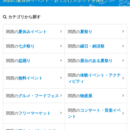
カテゴリから探す
関西の
夏休みイベント
関西の
夏祭り
関西の
七夕祭り
関西の
縁日・納涼祭
関西の
盆踊り
関西の
屋台のある夏祭り
関西の
体験イベント・アクテ
関西の
無料イベント
ィビティ
関西の
グルメ・フードフェス
関西の
物産展
関西の
コンサート・音楽イベ
関西の
フリーマーケット
ント