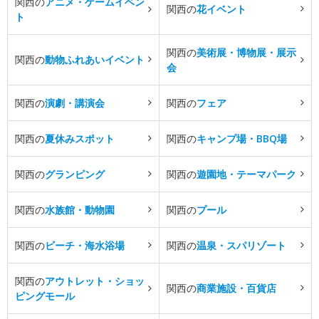
関西の
アニメ・ゲームイベン
関西の
花イベント
ト
関西の
美術展・博物展・展示
関西の
動物ふれあいイベント
会
関西の
演劇・講演会
関西の
フェア
関西の
夏休みスポット
関西の
キャンプ場・BBQ場
関西の
グランピング
関西の
遊園地・テーマパーク
関西の
水族館・動物園
関西の
プール
関西の
ビーチ・海水浴場
関西の
温泉・スパリゾート
関西の
アウトレット・ショッ
関西の
商業施設・百貨店
ピングモール