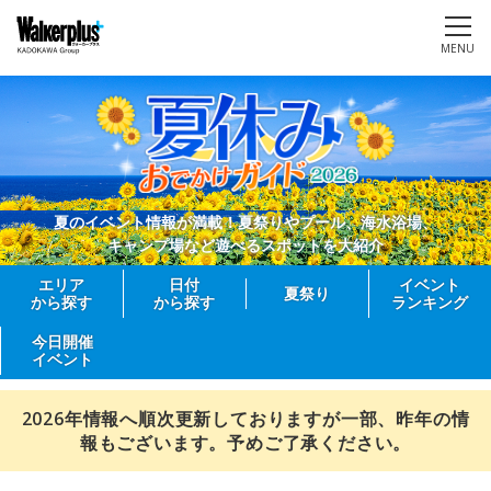
MENU
夏のイベント情報が満載！夏祭りやプール、海水浴場、
キャンプ場など遊べるスポットを大紹介
エリア
日付
イベント
夏祭り
から探す
から探す
ランキング
今日開催
イベント
2026年情報へ順次更新しておりますが一部、昨年の情
報もございます。予めご了承ください。