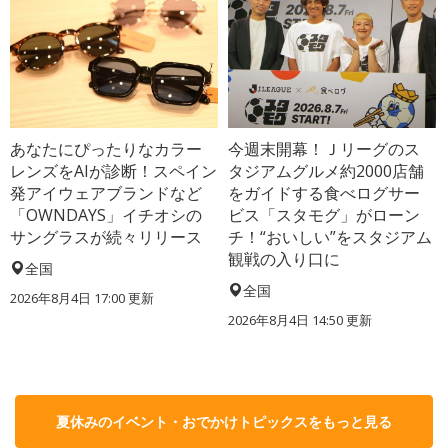
あなたにぴったりなカラー
今週末開幕！Ｊリーグのス
レンズをAIが診断！スペイン
タジアムグルメ約2000店舗
発アイウェアブランドなど
をガイドする食べログサー
「OWNDAYS」イチオシの
ビス「スタモグ」がローン
サングラスが続々リリース
チ！“おいしい”をスタジアム
観戦の入り口に
全国
全国
2026年8月4日 17:00
更新
2026年8月4日 14:50
更新
夏休みのイベント・おでかけトピックスをもっと見る