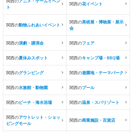
関西の
アニメ・ゲームイベン
関西の
花イベント
ト
関西の
美術展・博物展・展示
関西の
動物ふれあいイベント
会
関西の
演劇・講演会
関西の
フェア
関西の
夏休みスポット
関西の
キャンプ場・BBQ場
関西の
グランピング
関西の
遊園地・テーマパーク
関西の
水族館・動物園
関西の
プール
関西の
ビーチ・海水浴場
関西の
温泉・スパリゾート
関西の
アウトレット・ショッ
関西の
商業施設・百貨店
ピングモール