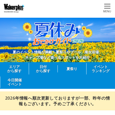
MENU
夏のイベント情報が満載！夏祭りやプール、海水浴場、
キャンプ場など遊べるスポットを大紹介
エリア
日付
イベント
夏祭り
から探す
から探す
ランキング
今日開催
イベント
2026年情報へ順次更新しておりますが一部、昨年の情
報もございます。予めご了承ください。