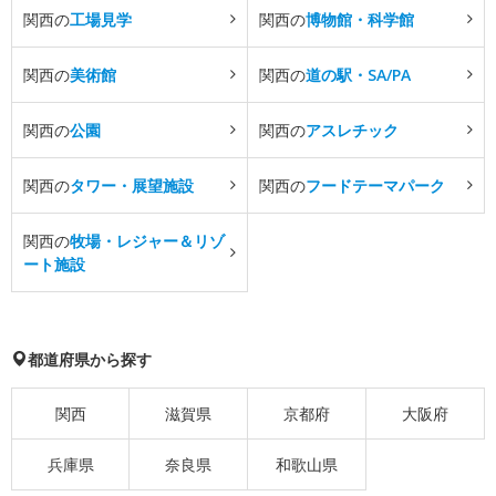
関西の
工場見学
関西の
博物館・科学館
関西の
美術館
関西の
道の駅・SA/PA
関西の
公園
関西の
アスレチック
関西の
タワー・展望施設
関西の
フードテーマパーク
関西の
牧場・レジャー＆リゾ
ート施設
都道府県から探す
関西
滋賀県
京都府
大阪府
兵庫県
奈良県
和歌山県