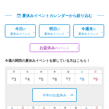
夏休みイベントカレンダーから絞り込む
今日
明日
今週末
の
の
の
夏休みイベント
夏休みイベント
夏休みイベント
お盆休み
の
イベント
今週の関西の夏休みイベントを探している方はこちら！
月
火
水
木
金
土
日
8/
8/
8/
8/
8/
8/
8/
3
4
5
6
7
8
9
今年のお盆休み
土
日
月
火
水
木
金
土
日