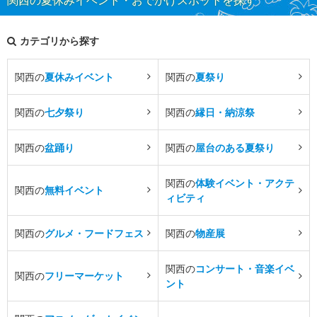
カテゴリから探す
関西の
夏休みイベント
関西の
夏祭り
関西の
七夕祭り
関西の
縁日・納涼祭
関西の
盆踊り
関西の
屋台のある夏祭り
関西の
体験イベント・アクテ
関西の
無料イベント
ィビティ
関西の
グルメ・フードフェス
関西の
物産展
関西の
コンサート・音楽イベ
関西の
フリーマーケット
ント