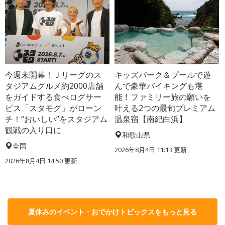
今週末開幕！Ｊリーグのス
キッズパーク＆プールで遊
タジアムグルメ約2000店舗
んで豪華バイキングも堪
をガイドする食べログサー
能！ファミリー旅の願いを
ビス「スタモグ」がローン
叶える2つの最旬プレミアム
チ！“おいしい”をスタジアム
温泉宿【南紀白浜】
観戦の入り口に
和歌山県
全国
2026年8月4日 11:13
更新
2026年8月4日 14:50
更新
夏休みのイベント・おでかけトピックスをもっと見る